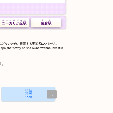
ゆーかりがおか
さくら
ユーカリが丘駅
佐倉駅
んどないため、投資する事業者はいません。
d spa, that’s why no spa owner wanna invest in
す。
こうえん
公園
→
Kōen