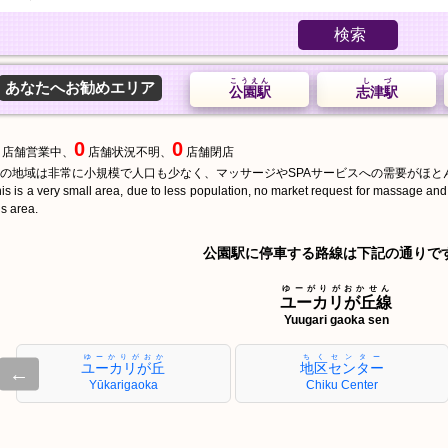
検索
こうえん
しづ
あなたへお勧めエリア
公園駅
志津駅
0
0
店舗営業中、
店舗状況不明、
店舗閉店
の地域は非常に小規模で人口も少なく、マッサージやSPAサービスへの需要がほと
is is a very small area, due to less population, no market request for massage an
is area.
公園駅に停車する路線は下記の通りで
ゆーがりがおかせん
ユーカリが丘線
Yuugari gaoka sen
ゆーかりがおか
ちくセンター
ユーカリが丘
地区センター
←
Yūkarigaoka
Chiku Center