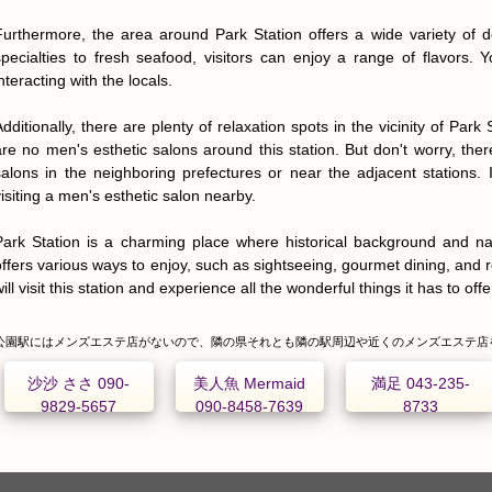
Furthermore, the area around Park Station offers a wide variety of de
specialties to fresh seafood, visitors can enjoy a range of flavors. 
nteracting with the locals.

Additionally, there are plenty of relaxation spots in the vicinity of Park 
are no men's esthetic salons around this station. But don't worry, the
salons in the neighboring prefectures or near the adjacent stations.
isiting a men's esthetic salon nearby.

Park Station is a charming place where historical background and nat
offers various ways to enjoy, such as sightseeing, gourmet dining, and 
ill visit this station and experience all the wonderful things it has to offe
公園駅にはメンズエステ店がないので、隣の県それとも隣の駅周辺や近くのメンズエステ店
沙沙 ささ 090-
美人魚 Mermaid
満足 043-235-
9829-5657
090-8458-7639
8733