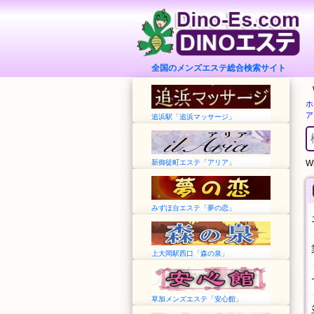
全国のメンズエステ総合検索サイト
ホ
ア
追浜駅「追浜マッサージ」
新御徒町エステ「アリア」
Wh
みずほ台エステ「夢の恋」
上大岡駅西口「森の泉」
草加メンズエステ「安心館」