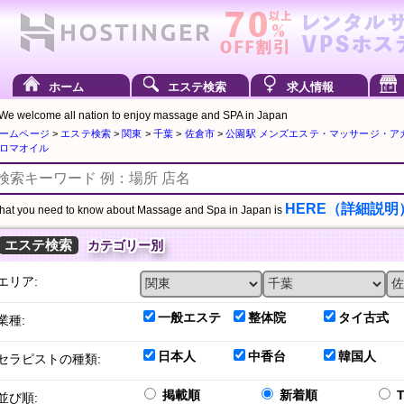
ホーム
エステ検索
求人情報
We welcome all nation to enjoy massage and SPA in Japan
ームページ
>
エステ検索
>
関東
>
千葉
>
佐倉市
>
公園駅 メンズエステ・マッサージ・ア
ロマオイル
HERE（詳細説明
at you need to know about Massage and Spa in Japan is
エステ検索
カテゴリー別
エリア:
一般エステ
整体院
タイ古式
業種:
日本人
中香台
韓国人
セラピストの種類:
掲載順
新着順
並び順: