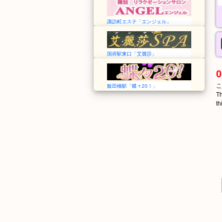
諏訪町エステ「エンジェル」
国府駅東口「艾麗莎」
0
こ
飯田橋駅「蝶々20！」
Th
th