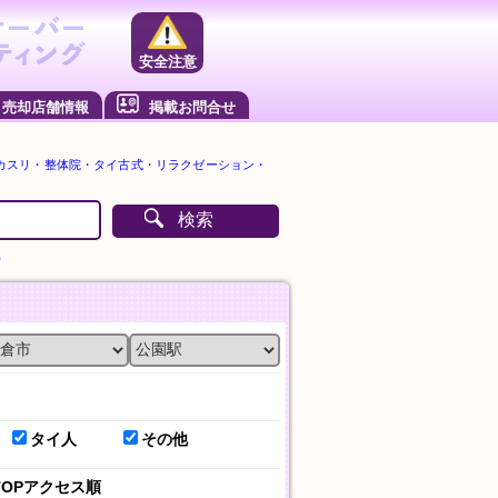
安全注意
売却店舗情報
掲載お問合せ
カスリ・整体院・タイ古式・リラクゼーション・
検索
）
タイ人
その他
TOPアクセス順