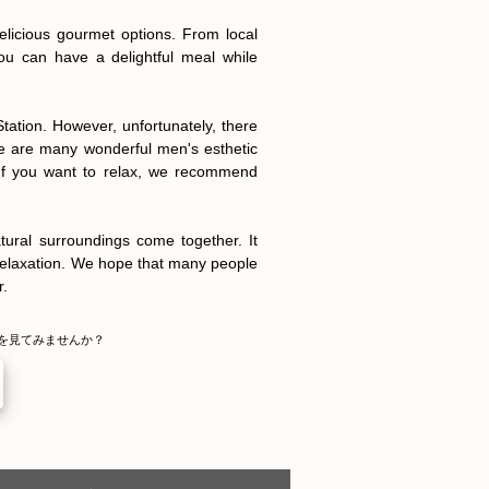
licious gourmet options. From local 
You can have a delightful meal while 
Station. However, unfortunately, there 
re are many wonderful men's esthetic 
 If you want to relax, we recommend 
ural surroundings come together. It 
relaxation. We hope that many people 
r.
を見てみませんか？