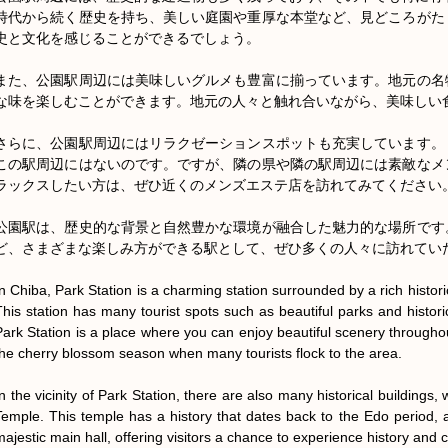
時代から続く歴史を持ち、美しい庭園や重厚な本堂など、見どころがた
史と文化を感じることができるでしょう。

また、公園駅周辺には美味しいグルメも豊富に揃っています。地元の名
な味を楽しむことができます。地元の人々と触れ合いながら、美味しい食
さらに、公園駅周辺にはリラクゼーションスポットも充実しています。
この駅周辺にはないのです。ですが、隣の県や隣の駅周辺には素敵なメ
ラックスしたい方は、ぜひ近くのメンズエステ店を訪れてみてください。
公園駅は、歴史的な背景と自然豊かな環境が融合した魅力的な場所です
ど、さまざまな楽しみ方ができる駅として、ぜひ多くの人々に訪れていた
In Chiba, Park Station is a charming station surrounded by a rich histo
This station has many tourist spots such as beautiful parks and historic
Park Station is a place where you can enjoy beautiful scenery throughou
the cherry blossom season when many tourists flock to the area.

In the vicinity of Park Station, there are also many historical buildings
Temple. This temple has a history that dates back to the Edo period, a
majestic main hall, offering visitors a chance to experience history and cu