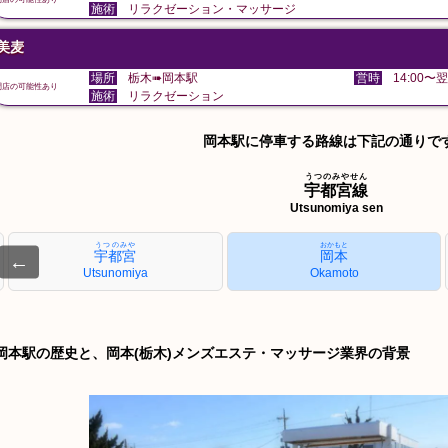
施術
リラクゼーション・マッサージ
美麦
場所
栃木➠岡本駅
営時
14:00〜翌
閉店の可能性あり
施術
リラクゼーション
岡本駅に停車する路線は下記の通りで
うつのみやせん
宇都宮線
Utsunomiya sen
うつのみや
おかもと
宇都宮
岡本
←
Utsunomiya
Okamoto
岡本駅の歴史と、岡本(栃木)メンズエステ・マッサージ業界の背景