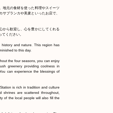
。地元の食材を使った料理やスイーツ
カサブランカや美麦といったお店で、
心から歓迎し、心を豊かにしてくれる
てください。

 history and nature. This region has 
nished to this day.

hout the four seasons, you can enjoy 
ush greenery providing coolness in 
You can experience the blessings of 
ation is rich in tradition and culture 
 shrines are scattered throughout, 
of the local people will also fill the 