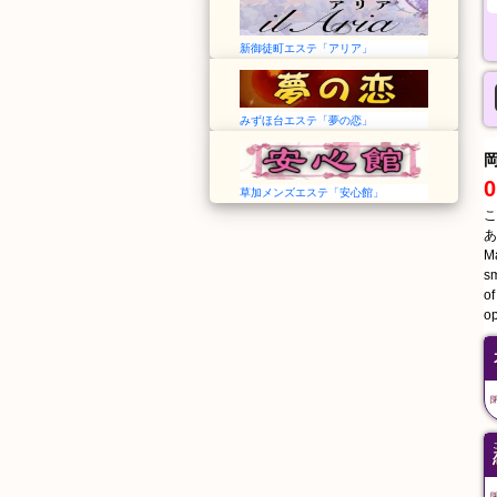
新御徒町エステ「アリア」
みずほ台エステ「夢の恋」
0
草加メンズエステ「安心館」
こ
あ
Ma
sm
of
op