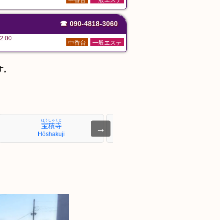
中香台
一般エステ
☎
090-4818-3060
2:00
中香台
一般エステ
す。
ほうしゃくじ
うじいえ
宝積寺
氏家
→
Hōshakuji
Ujiie