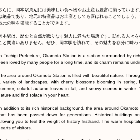
さらに、岡本駅周辺には美味しい食べ物やお土産も豊富に揃っています
は絶品であり、地元の特産品はお土産としても喜ばれることでしょう。
地元の味を堪能することができます。

岡本駅は、歴史と自然が織りなす魅力に満ちた場所です。訪れる人々を
こと間違いありません。ぜひ、岡本駅を訪れて、その魅力を存分に味わっ
In Tochigi Prefecture, Okamoto Station is a station surrounded by rich
been loved by many people for a long time, and its charm remains undimi
The area around Okamoto Station is filled with beautiful nature. Throug
a variety of landscapes, with cherry blossoms blooming in spring, l
summer, colorful autumn leaves in fall, and snowy scenes in winter. 
nature and find solace in your heart.

In addition to its rich historical background, the area around Okamoto St
that has been passed down for generations. Historical buildings and
allowing you to feel the weight of history firsthand. The warm hospitality 
earts of visitors.
