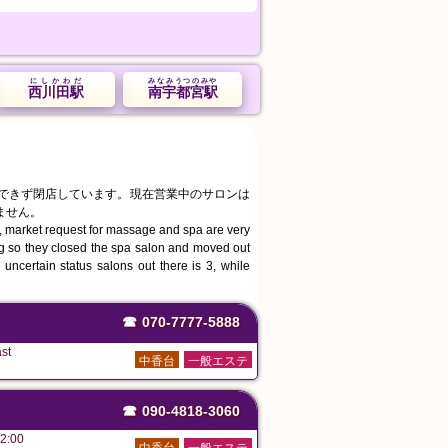
にしかわだ
みなみうつのみや
西川田駅
南宇都宮駅
続できず閉店しています。現在営業中のサロンは
ません。
, market request for massage and spa are very
ing so they closed the spa salon and moved out
uncertain status salons out there is 3, while
☎
070-7777-5888
st
中香台
一般エステ
☎
090-4818-3060
2:00