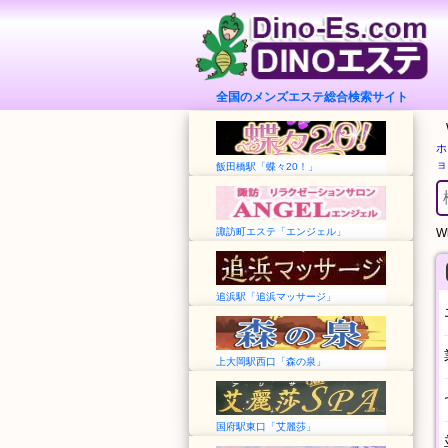
全国のメンズエステ総合検索サイト
ホ
ョ
飯田橋駅「蝶々20！」
諏訪町エステ「エンジェル」
Wh
追浜駅「追浜マッサージ」
上大岡駅西口「森の泉」
国府駅東口「艾麗莎」