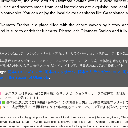
Furthermore, the area around Okamoto Station offers a wide variety o
cuisine and sweets made from local ingredients are exquisite, and local s
as souvenirs. You can enjoy the local flavors at shops like Casablanca 
Okamoto Station is a place filled with the charm woven by history and
and is sure to enrich their hearts. Please visit Okamoto Station and fully
岡本メンズエステ・メンズマッサージ・アカスリ・リラクゼーション・男性エステ | DINO
岡本駅近くのメンズエステ・アカスリ・アロママッサージ・タイ古式・整体院を紹介します
系(韓国人,中国人,台湾人,香港人,タイ人)・インドネシアバリ島式のエステ総合検索サイト
ags:
岡本のメンズエステ
,
岡本のマッサージ
,
岡本のリラクゼーション
,
岡
pa in the station of Okamoto
,
▇
一般エステとは男女ともにご利用頂けるリラクゼーションマッサージの総称で、女性セ
ジ、アカスリを受けられます。
▇
▇
整体院は男女共にご利用頂ける体のバランス調整を目的とした中国式健康マッサージ
▇
タイ古式は男女共にご利用頂けるタイの伝統的なマッサージで、指圧による揉みだけでな
ino-es.com is the biggest portal website of all kind of massage clubs (Japanese, Asian, Chi
okyo, Nagoya, Osaka, Kyoto, Sapporo, Okinawa, Fukuoka, Akita, Shinjuku, Akihabara and
astest way for Japanese and foreigners who are looking to have a relaxation and massa