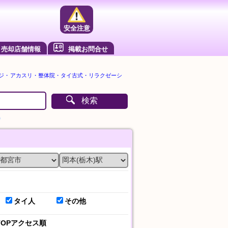
安全注意
売却店舗情報
掲載お問合せ
ージ・アカスリ・整体院・タイ古式・リラクゼーシ
検索
）
タイ人
その他
TOPアクセス順