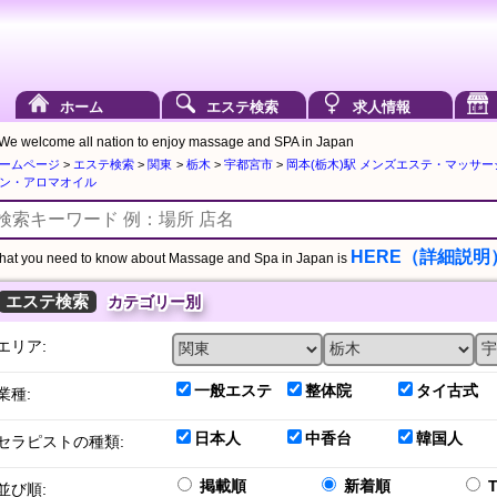
ホーム
エステ検索
求人情報
We welcome all nation to enjoy massage and SPA in Japan
ームページ
>
エステ検索
>
関東
>
栃木
>
宇都宮市
>
岡本(栃木)駅 メンズエステ・マッサ
ン・アロマオイル
HERE（詳細説明
at you need to know about Massage and Spa in Japan is
エステ検索
カテゴリー別
エリア:
一般エステ
整体院
タイ古式
業種:
日本人
中香台
韓国人
セラピストの種類:
掲載順
新着順
並び順: