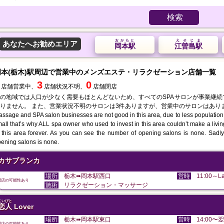
検索
おかもと
えそじま
あなたへお勧めエリア
岡本駅
江曽島駅
岡本(栃木)駅周辺で営業中のメンズエステ・リラクゼーション店舗一覧
3
0
店舗営業中、
店舗状況不明、
店舗閉店
の地域では人口が少なく需要もほとんどないため、すべてのSPAサロンが事業継
りません。 また、営業状況不明のサロンは3件ありますが、営業中のサロンはあり
ssage and SPA salon businesses are not good in this area, due to less population
all that’s why ALL spa owner who used to invest in this area couldn’t make a liv
 this area forever. As you can see the number of opening salons is none. Sadly 
ening salons is none.
カサブランカ
場所
栃木➠岡本駅西口
営時
11:00～La
閉店の可能性あり
施術
リラクゼーション・マッサージ
こいびと
恋人
Lover
場所
栃木➠岡本駅東口
営時
14:00〜翌
閉店の可能性あり