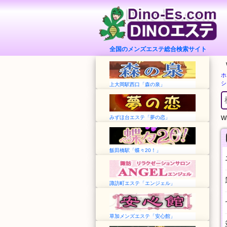
全国のメンズエステ総合検索サイト
ホ
シ
上大岡駅西口「森の泉」
みずほ台エステ「夢の恋」
Wh
飯田橋駅「蝶々20！」
諏訪町エステ「エンジェル」
草加メンズエステ「安心館」