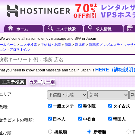
ホーム
エステ検索
求人情報
We welcome all nation to enjoy massage and SPA in Japan
ームページ
>
エステ検索
>
甲信越・北陸
>
新潟
>
新潟市
>
新津駅 メンズエステ・マッサ
ョン・アロマオイル
HERE（詳細説明
at you need to know about Massage and Spa in Japan is
エステ検索
カテゴリー別
エリア:
一般エステ
整体院
タイ古式
業種:
日本人
中香台
韓国人
セラピストの種類:
掲載順
新着順
並び順: