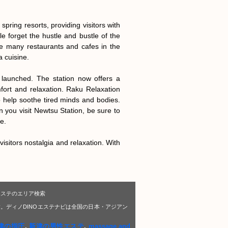
pring resorts, providing visitors with 
 forget the hustle and bustle of the 
re many restaurants and cafes in the 
 cuisine.

launched. The station now offers a 
mfort and relaxation. Raku Relaxation 
help soothe tired minds and bodies. 
ou visit Newtsu Station, be sure to 
.

sitors nostalgia and relaxation. With 
エステのエリア検索
。ディノDINOエステナビは全国の日本・アジアン
津の指圧
,
新津の男性エステ
,
massage and