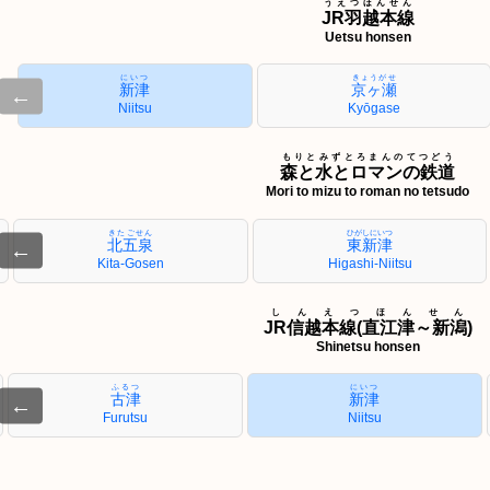
うえつほんせん
JR羽越本線
Uetsu honsen
にいつ
きょうがせ
新津
京ヶ瀬
←
Niitsu
Kyōgase
もりとみずとろまんのてつどう
森と水とロマンの鉄道
Mori to mizu to roman no tetsudo
きたごせん
ひがしにいつ
北五泉
東新津
←
Kita-Gosen
Higashi-Niitsu
しんえつほんせん
JR信越本線(直江津～新潟)
Shinetsu honsen
ふるつ
にいつ
古津
新津
←
Furutsu
Niitsu