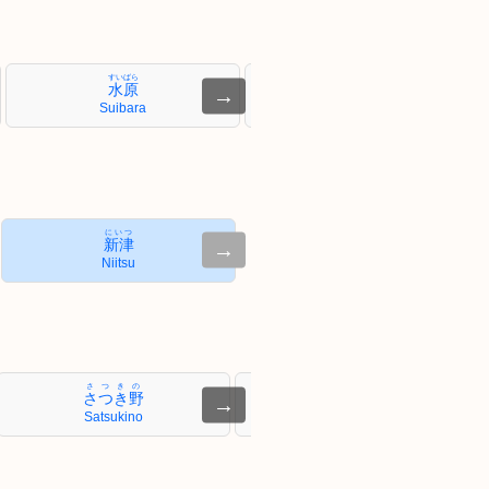
すいばら
かみやま
水原
神山
→
Suibara
Kamiyama
にいつ
新津
→
Niitsu
さつきの
おぎかわ
さつき野
荻川
→
Satsukino
Ogikawa