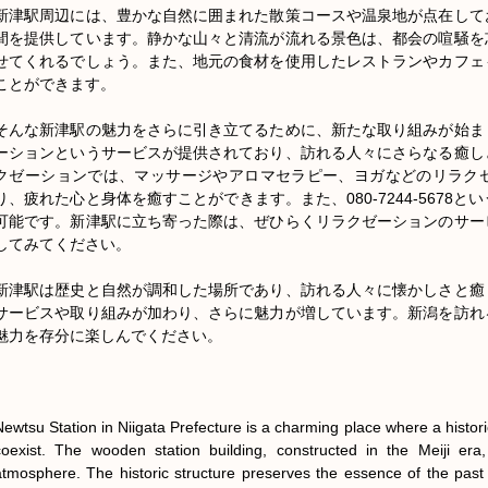
新津駅周辺には、豊かな自然に囲まれた散策コースや温泉地が点在して
間を提供しています。静かな山々と清流が流れる景色は、都会の喧騒を
せてくれるでしょう。また、地元の食材を使用したレストランやカフェ
ことができます。

そんな新津駅の魅力をさらに引き立てるために、新たな取り組みが始ま
ーションというサービスが提供されており、訪れる人々にさらなる癒し
クゼーションでは、マッサージやアロマセラピー、ヨガなどのリラク
り、疲れた心と身体を癒すことができます。また、080-7244-5678
可能です。新津駅に立ち寄った際は、ぜひらくリラクゼーションのサー
してみてください。

新津駅は歴史と自然が調和した場所であり、訪れる人々に懐かしさと癒
サービスや取り組みが加わり、さらに魅力が増しています。新潟を訪れ
魅力を存分に楽しんでください。

Newtsu Station in Niigata Prefecture is a charming place where a historic
coexist. The wooden station building, constructed in the Meiji era, 
atmosphere. The historic structure preserves the essence of the past 