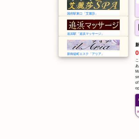
国府駅東口「艾麗莎」
追浜駅「追浜マッサージ」
0
新御徒町エステ「アリア」
こ
あ
Ma
sm
of
op