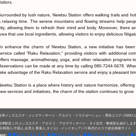
isitors.

Surrounded by lush nature, Newtsu Station offers walking trails and hot s
a relaxing time. The serene mountains and flowing streams help people
city, allowing them to refresh their mind and body. Moreover, there a
rea that use local ingredients, allowing visitors to enjoy delicious Niigata
To enhance the charm of Newtsu Station, a new initiative has been 
service called "Raku Relaxation," providing visitors with additional co
offers massage, aromatherapy, yoga, and other relaxation programs to 
Reservations can be made at any time by calling 080-7244-5678. When y
take advantage of the Raku Relaxation service and enjoy a pleasant time
Newtsu Station is a place where history and nature harmonize, offering vi
new services and initiatives, the charm of the station continues to grow.
新津メンズエステ・メンズマッサージ・アカスリ・リラクゼーション・男性エステ | DINO
新津駅近くのメンズエステ・アカスリ・アロママッサージ・タイ古式・整体院を紹介します
系(韓国人,中国人,台湾人,香港人,タイ人)・インドネシアバリ島式のエステ総合検索サイト
ags:
新津のメンズエステ
,
新津のマッサージ
,
新津のリラクゼーション
,
新