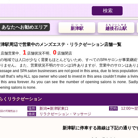
検索
にいつ
えちごいしやま
あなたへお勧めエリア
新津駅
越後石山駅
新津駅周辺で営業中のメンズエステ・リラクゼーション店舗一覧
1
0
店舗営業中、
店舗状況不明、
店舗閉店
の地域では人口が少なく需要もほとんどないため、すべてのSPAサロンが事業継
りません。 また、営業状況不明のサロンは1件ありますが、営業中のサロンはあり
ssage and SPA salon businesses are not good in this area, due to less population
all that’s why ALL spa owner who used to invest in this area couldn’t make a liv
 this area forever. As you can see the number of opening salons is none. Sadly 
ening salons is none.
らくリラクゼーション
場所
新潟➠新津駅東口
営時
12:00〜翌
閉店の可能性あり
施術
リラクゼーション・マッサージ
新津駅に停車する路線は下記の通りで