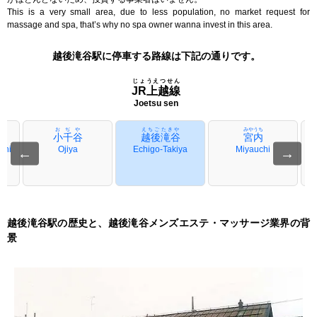
This is a very small area, due to less population, no market request for
massage and spa, that’s why no spa owner wanna invest in this area.
越後滝谷駅に停車する路線は下記の通りです。
じょうえつせん
JR上越線
Joetsu sen
おぢや
えちごたきや
みやうち
小千谷
越後滝谷
宮内
chi
Ojiya
Echigo-Takiya
Miyauchi
←
→
越後滝谷駅の歴史と、越後滝谷メンズエステ・マッサージ業界の背
景