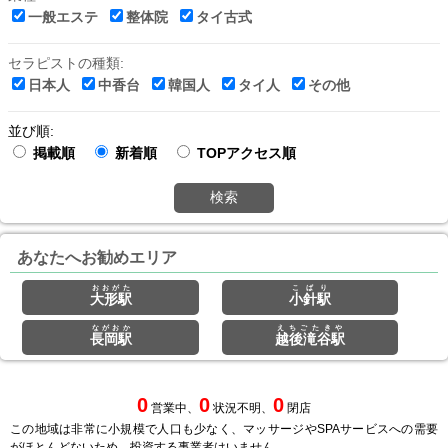
一般エステ
整体院
タイ古式
セラピストの種類:
日本人
中香台
韓国人
タイ人
その他
並び順:
掲載順
新着順
TOPアクセス順
検索
あなたへお勧めエリア
おおがた
こばり
大形駅
小針駅
ながおか
えちごたきや
長岡駅
越後滝谷駅
0
0
0
営業中、
状況不明、
閉店
この地域は非常に小規模で人口も少なく、マッサージやSPAサービスへの需要
がほとんどないため、投資する事業者はいません。