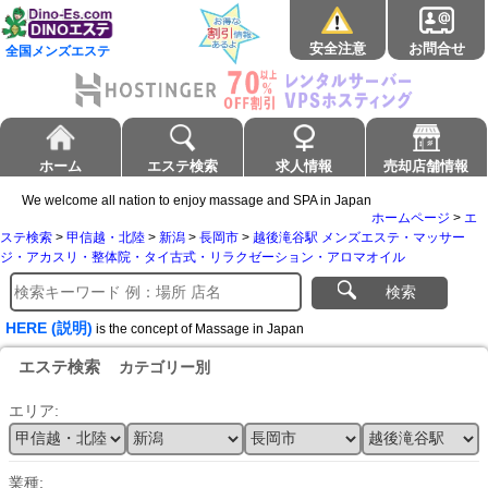
安全注意
お問合せ
全国メンズエステ
ホーム
エステ検索
求人情報
売却店舗情報
We welcome all nation to enjoy massage and SPA in Japan
ホームページ
>
エ
ステ検索
>
甲信越・北陸
>
新潟
>
長岡市
>
越後滝谷駅 メンズエステ・マッサー
ジ・アカスリ・整体院・タイ古式・リラクゼーション・アロマオイル
検索
HERE (説明)
is the concept of Massage in Japan
エステ検索
カテゴリー別
エリア:
業種: