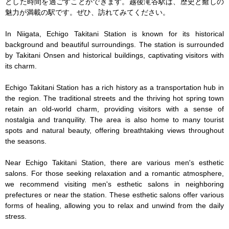
とした時間を過ごすことができます。越後滝谷駅は、歴史と癒しの
魅力が満載の駅です。ぜひ、訪れてみてください。

In Niigata, Echigo Takitani Station is known for its historical 
background and beautiful surroundings. The station is surrounded 
by Takitani Onsen and historical buildings, captivating visitors with 
its charm.

Echigo Takitani Station has a rich history as a transportation hub in 
the region. The traditional streets and the thriving hot spring town 
retain an old-world charm, providing visitors with a sense of 
nostalgia and tranquility. The area is also home to many tourist 
spots and natural beauty, offering breathtaking views throughout 
the seasons.

Near Echigo Takitani Station, there are various men's esthetic 
salons. For those seeking relaxation and a romantic atmosphere, 
we recommend visiting men's esthetic salons in neighboring 
prefectures or near the station. These esthetic salons offer various 
forms of healing, allowing you to relax and unwind from the daily 
stress.
