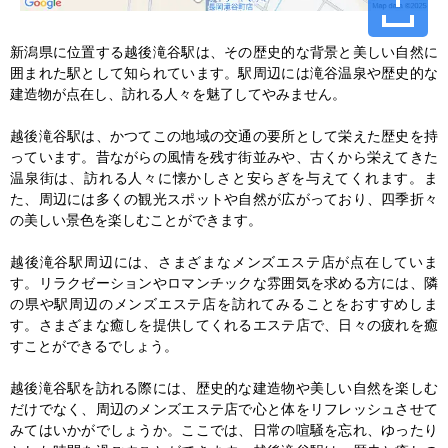
新潟県に位置する越後滝谷駅は、その歴史的な背景と美しい自然に
囲まれた駅として知られています。駅周辺には滝谷温泉や歴史的な
建造物が点在し、訪れる人々を魅了してやみません。

越後滝谷駅は、かつてこの地域の交通の要所として栄えた歴史を持
っています。昔ながらの風情を残す街並みや、古くから栄えてきた
温泉街は、訪れる人々に懐かしさと安らぎを与えてくれます。ま
た、周辺には多くの観光スポットや自然が広がっており、四季折々
の美しい景色を楽しむことができます。

越後滝谷駅周辺には、さまざまなメンズエステ店が点在していま
す。リラクゼーションやロマンチックな雰囲気を求める方には、隣
の県や駅周辺のメンズエステ店を訪れてみることをおすすめしま
す。さまざまな癒しを提供してくれるエステ店で、日々の疲れを癒
すことができるでしょう。

越後滝谷駅を訪れる際には、歴史的な建造物や美しい自然を楽しむ
だけでなく、周辺のメンズエステ店で心と体をリフレッシュさせて
みてはいかがでしょうか。ここでは、日常の喧騒を忘れ、ゆったり