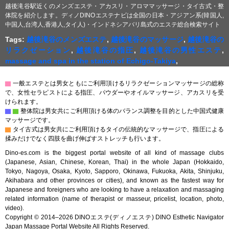
越後滝谷駅近くのメンズエステ・アカスリ・アロママッサージ・タイ古式・整
体院を紹介します。ディノDINOエステナビは全国の日本・アジアン系(韓国人,
中国人,台湾人,香港人,タイ人)・インドネシアバリ島式のエステ総合検索サイト
Tags:
越後滝谷のメンズエステ
,
越後滝谷のマッサージ
,
越後滝谷の
リラクゼーション
,
越後滝谷の指圧
,
越後滝谷の男性エステ
,
massage and spa in the station of Echigo-Takiya
,
▇
一般エステとは男女ともにご利用頂けるリラクゼーションマッサージの総称
で、女性セラピストによる指圧、パウダーやオイルマッサージ、アカスリを受
けられます。
▇
▇
整体院は男女共にご利用頂ける体のバランス調整を目的とした中国式健康
マッサージです。
▇
タイ古式は男女共にご利用頂けるタイの伝統的なマッサージで、指圧による
揉みだけでなく四肢を曲げ伸ばすストレッチも行います。
Dino-es.com is the biggest portal website of all kind of massage clubs
(Japanese, Asian, Chinese, Korean, Thai) in the whole Japan (Hokkaido,
Tokyo, Nagoya, Osaka, Kyoto, Sapporo, Okinawa, Fukuoka, Akita, Shinjuku,
Akihabara and other provinces or cities), and known as the fastest way for
Japanese and foreigners who are looking to have a relaxation and massaging
related information (name of therapist or masseur, pricelist, location, photo,
video).
Copyright © 2014–2026 DINOエステ(ディノエステ) DINO Esthetic Navigator
Japan Massage Portal Website All Rights Reserved.