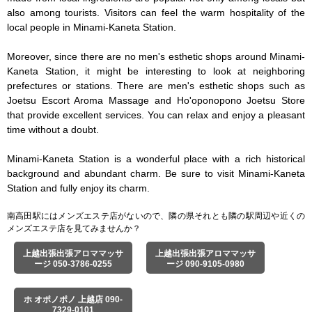
also among tourists. Visitors can feel the warm hospitality of the 
local people in Minami-Kaneta Station.

Moreover, since there are no men's esthetic shops around Minami-
Kaneta Station, it might be interesting to look at neighboring 
prefectures or stations. There are men's esthetic shops such as 
Joetsu Escort Aroma Massage and Ho'oponopono Joetsu Store 
that provide excellent services. You can relax and enjoy a pleasant 
time without a doubt.

Minami-Kaneta Station is a wonderful place with a rich historical 
background and abundant charm. Be sure to visit Minami-Kaneta 
Station and fully enjoy its charm.
南高田駅にはメンズエステ店がないので、隣の県それとも隣の駅周辺や近くの
メンズエステ店を見てみませんか？
上越出張出張アロママッサ
上越出張出張アロママッサ
ージ 050-3786-0255
ージ 090-9105-0980
ホ オポノポノ 上越店 090-
7329-0101