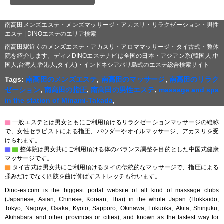
南高田メンズエステ・メンズマッサージ・アカスリ・リラクゼーション・男性
エステ | DINOエステのエリア検索
南高田駅近くのメンズエステ・アカスリ・アロママッサージ・タイ古式・整体
院を紹介します。ディノDINOエステナビは全国の日本・アジアン系(韓国人,中
国人,台湾人,香港人,タイ人)・インドネシアバリ島式のエステ総合検索サイト
Tags:
南高田のメンズエステ
,
南高田のマッサージ
,
南高田のリラク
ゼーション
,
南高田の指圧
,
南高田の男性エステ
,
massage and spa
in the station of Minami-Takada
,
▇
一般エステとは男女ともにご利用頂けるリラクゼーションマッサージの総称
で、女性セラピストによる指圧、パウダーやオイルマッサージ、アカスリを受
けられます。
▇
▇
整体院は男女共にご利用頂ける体のバランス調整を目的とした中国式健康
マッサージです。
▇
タイ古式は男女共にご利用頂けるタイの伝統的なマッサージで、指圧による
揉みだけでなく四肢を曲げ伸ばすストレッチも行います。
Dino-es.com is the biggest portal website of all kind of massage clubs
(Japanese, Asian, Chinese, Korean, Thai) in the whole Japan (Hokkaido,
Tokyo, Nagoya, Osaka, Kyoto, Sapporo, Okinawa, Fukuoka, Akita, Shinjuku,
Akihabara and other provinces or cities), and known as the fastest way for