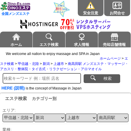
安全注意
お問合せ
全国メンズエステ
ホーム
エステ検索
求人情報
売却店舗情報
We welcome all nation to enjoy massage and SPA in Japan
ホームページ
>
エ
ステ検索
>
甲信越・北陸
>
新潟
>
上越市
>
南高田駅 メンズエステ・マッサージ・
アカスリ・整体院・タイ古式・リラクゼーション・アロマオイル
検索
HERE (説明)
is the concept of Massage in Japan
エステ検索
カテゴリー別
エリア:
業種: