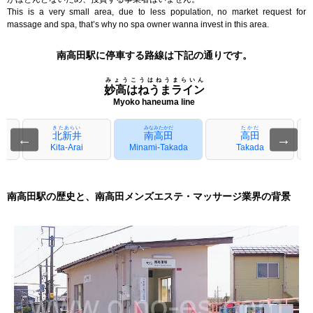
This is a very small area, due to less population, no market request for
massage and spa, that’s why no spa owner wanna invest in this area.
南高田駅に停車する路線は下記の通りです。
みょうこうはねうまらいん
妙高はねうまライン
Myoko haneuma line
きたあらい
みなみたかだ
たかだ
北新井
南高田
高田
←
→
Kita-Arai
Minami-Takada
Takada
南高田駅の歴史と、南高田メンズエステ・マッサージ業界の背景