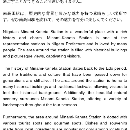
過ごすことができること間違いありません。

南高田駅は、歴史的な背景と豊かな魅力を持つ素晴らしい場所で
す。ぜひ南高田駅を訪れて、その魅力を存分に楽しんでください。

Niigata's Minami-Kaneta Station is a wonderful place with a rich 
history and charm. Minami-Kaneta Station is one of the 
representative stations in Niigata Prefecture and is loved by many 
people. The area around the station is filled with historical buildings 
and picturesque views, captivating visitors.

The history of Minami-Kaneta Station dates back to the Edo period, 
and the traditions and culture that have been passed down for 
generations are still alive. The area around the station is home to 
many historical buildings and traditional festivals, allowing visitors to 
feel the historical background. Additionally, the beautiful natural 
scenery surrounds Minami-Kaneta Station, offering a variety of 
landscapes throughout the four seasons.

Furthermore, the area around Minami-Kaneta Station is dotted with 
various tourist spots and gourmet spots. Dishes and souvenirs 
made from local ingredients are popular not only among locals but 