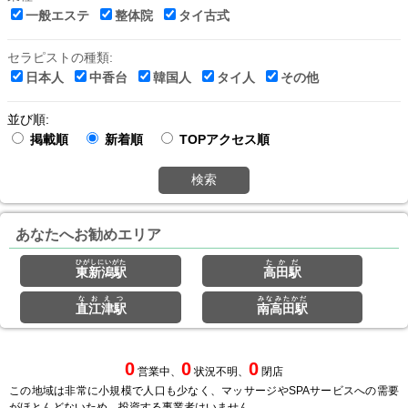
一般エステ
整体院
タイ古式
セラピストの種類:
日本人
中香台
韓国人
タイ人
その他
並び順:
掲載順
新着順
TOPアクセス順
検索
あなたへお勧めエリア
ひがしにいがた
たかだ
東新潟駅
高田駅
なおえつ
みなみたかだ
直江津駅
南高田駅
0
0
0
営業中、
状況不明、
閉店
この地域は非常に小規模で人口も少なく、マッサージやSPAサービスへの需要
がほとんどないため、投資する事業者はいません。