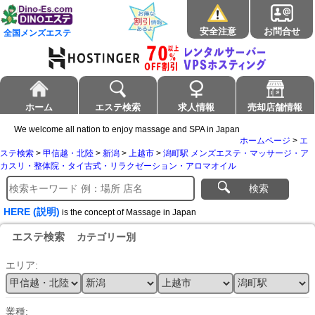
安全注意
お問合せ
全国メンズエステ
ホーム
エステ検索
求人情報
売却店舗情報
We welcome all nation to enjoy massage and SPA in Japan
ホームページ
>
エ
ステ検索
>
甲信越・北陸
>
新潟
>
上越市
>
潟町駅 メンズエステ・マッサージ・ア
カスリ・整体院・タイ古式・リラクゼーション・アロマオイル
検索
HERE (説明)
is the concept of Massage in Japan
エステ検索
カテゴリー別
エリア:
業種: