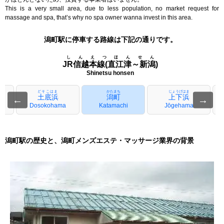
This is a very small area, due to less population, no market request for
massage and spa, that’s why no spa owner wanna invest in this area.
潟町駅に停車する路線は下記の通りです。
しんえつほんせん
JR信越本線(直江津～新潟)
Shinetsu honsen
どそこはま
かたまち
じょうげはま
土底浜
潟町
上下浜
←
→
Dosokohama
Katamachi
Jōgehama
潟町駅の歴史と、潟町メンズエステ・マッサージ業界の背景