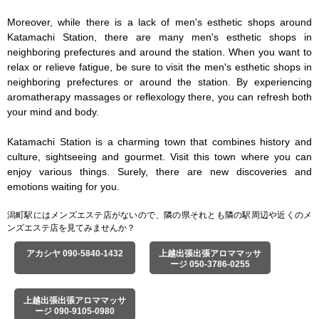
Moreover, while there is a lack of men's esthetic shops around 
Katamachi Station, there are many men's esthetic shops in 
neighboring prefectures and around the station. When you want to 
relax or relieve fatigue, be sure to visit the men's esthetic shops in 
neighboring prefectures or around the station. By experiencing 
aromatherapy massages or reflexology there, you can refresh both 
your mind and body.

Katamachi Station is a charming town that combines history and 
culture, sightseeing and gourmet. Visit this town where you can 
enjoy various things. Surely, there are new discoveries and 
emotions waiting for you.
潟町駅にはメンズエステ店がないので、隣の県それとも隣の駅周辺や近くのメ
ンズエステ店を見てみませんか？
アカシヤ 090-5840-1432
上越出張出張アロママッサ
ージ 050-3786-0255
上越出張出張アロママッサ
ージ 090-9105-0980