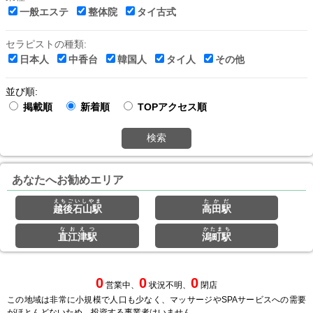
一般エステ
整体院
タイ古式
セラピストの種類:
日本人
中香台
韓国人
タイ人
その他
並び順:
掲載順
新着順
TOPアクセス順
検索
あなたへお勧めエリア
えちごいしやま
たかだ
越後石山駅
高田駅
なおえつ
かたまち
直江津駅
潟町駅
0
0
0
営業中、
状況不明、
閉店
この地域は非常に小規模で人口も少なく、マッサージやSPAサービスへの需要
がほとんどないため、投資する事業者はいません。