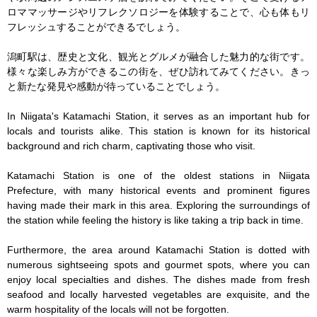
ロママッサージやリフレクソロジーを体験することで、心も体もリ
フレッシュすることができるでしょう。

潟町駅は、歴史と文化、観光とグルメが融合した魅力的な街です。
様々な楽しみ方ができるこの街を、ぜひ訪れてみてください。きっ
と新たな発見や感動が待っていることでしょう。

In Niigata's Katamachi Station, it serves as an important hub for 
locals and tourists alike. This station is known for its historical 
background and rich charm, captivating those who visit.

Katamachi Station is one of the oldest stations in Niigata 
Prefecture, with many historical events and prominent figures 
having made their mark in this area. Exploring the surroundings of 
the station while feeling the history is like taking a trip back in time.

Furthermore, the area around Katamachi Station is dotted with 
numerous sightseeing spots and gourmet spots, where you can 
enjoy local specialties and dishes. The dishes made from fresh 
seafood and locally harvested vegetables are exquisite, and the 
warm hospitality of the locals will not be forgotten.
