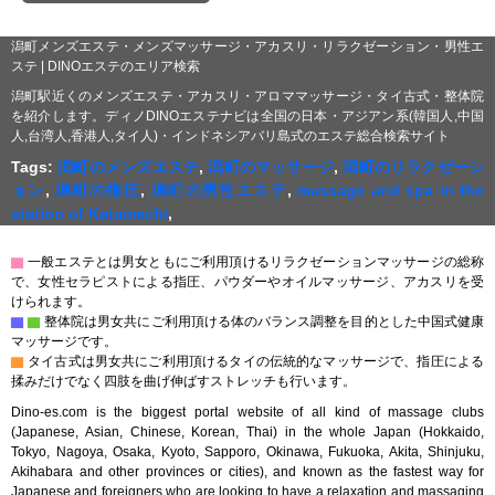
潟町メンズエステ・メンズマッサージ・アカスリ・リラクゼーション・男性エ
ステ | DINOエステのエリア検索
潟町駅近くのメンズエステ・アカスリ・アロママッサージ・タイ古式・整体院
を紹介します。ディノDINOエステナビは全国の日本・アジアン系(韓国人,中国
人,台湾人,香港人,タイ人)・インドネシアバリ島式のエステ総合検索サイト
Tags:
潟町のメンズエステ
,
潟町のマッサージ
,
潟町のリラクゼーシ
ョン
,
潟町の指圧
,
潟町の男性エステ
,
massage and spa in the
station of Katamachi
,
▇
一般エステとは男女ともにご利用頂けるリラクゼーションマッサージの総称
で、女性セラピストによる指圧、パウダーやオイルマッサージ、アカスリを受
けられます。
▇
▇
整体院は男女共にご利用頂ける体のバランス調整を目的とした中国式健康
マッサージです。
▇
タイ古式は男女共にご利用頂けるタイの伝統的なマッサージで、指圧による
揉みだけでなく四肢を曲げ伸ばすストレッチも行います。
Dino-es.com is the biggest portal website of all kind of massage clubs
(Japanese, Asian, Chinese, Korean, Thai) in the whole Japan (Hokkaido,
Tokyo, Nagoya, Osaka, Kyoto, Sapporo, Okinawa, Fukuoka, Akita, Shinjuku,
Akihabara and other provinces or cities), and known as the fastest way for
Japanese and foreigners who are looking to have a relaxation and massaging