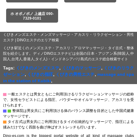
ホ オポノポノ 上越店 090-
7329-0101
くびきメンズエステ・メンズマッサージ・アカスリ・リラクゼーション・男性
エステ | DINOエステのエリア検索
くびき駅近くのメンズエステ・アカスリ・アロママッサージ・タイ古式・整体
院を紹介します。ディノDINOエステナビは全国の日本・アジアン系(韓国人,中
国人,台湾人,香港人,タイ人)・インドネシアバリ島式のエステ総合検索サイト
Tags:
くびきのメンズエステ
,
くびきのマッサージ
,
くびきのリラク
ゼーション
,
くびきの指圧
,
くびきの男性エステ
,
massage and spa
in the station of Kubiki
,
▇
一般エステとは男女ともにご利用頂けるリラクゼーションマッサージの総称
で、女性セラピストによる指圧、パウダーやオイルマッサージ、アカスリを受
けられます。
▇
▇
整体院は男女共にご利用頂ける体のバランス調整を目的とした中国式健康
マッサージです。
▇
タイ古式は男女共にご利用頂けるタイの伝統的なマッサージで、指圧による
揉みだけでなく四肢を曲げ伸ばすストレッチも行います。
Dino-es.com is the biggest portal website of all kind of massage clubs