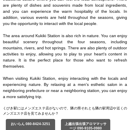
are plenty of dishes and souvenirs made from local ingredients, 
and you can experience the warm hospitality of the locals. In 
addition, various events are held throughout the seasons, giving 
you the opportunity to interact with the local people.

The area around Kukiki Station is also rich in nature. You can enjoy 
beautiful scenery throughout the four seasons, including 
mountains, rivers, and hot springs. There are also plenty of outdoor 
activities to enjoy, allowing you to play to your heart's content in 
nature. It is the perfect place for those who want to refresh 
themselves.

When visiting Kukiki Station, enjoy interacting with the locals and 
experiencing nature. By relaxing at a men's esthetic salon in a 
neighboring prefecture or near a neighboring station, you can enjoy 
a more satisfying trip.
くびき駅にはメンズエステ店がないので、隣の県それとも隣の駅周辺や近くの
メンズエステ店を見てみませんか？
おいらん 080-8424-3251
上越出張出張アロママッサ
ージ 090-9105-0980