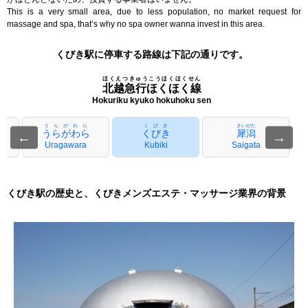
This is a very small area, due to less population, no market request for
massage and spa, that’s why no spa owner wanna invest in this area.
くびき駅に停車する路線は下記の通りです。
ほくえつきゅうこうほくほくせん
北越急行ほくほく線
Hokuriku kyuko hokuhoku sen
うらがわら
くびき
さいがた
うらがわら
くびき
犀潟
←
→
Uragawara
Kubiki
Saigata
くびき駅の歴史と、くびきメンズエステ・マッサージ業界の背景