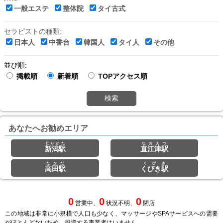
一般エステ
整体院
タイ古式
セラピストの種類:
日本人
中香台
韓国人
タイ人
その他
並び順:
掲載順
新着順
TOPアクセス順
検索
あなたへお勧めエリア
にいがた
なおえつ
新潟駅
直江津駅
たかだ
くびき
高田駅
くびき駅
0
0
0
営業中、
状況不明、
閉店
この地域は非常に小規模で人口も少なく、マッサージやSPAサービスへの需要
がほとんどないため、投資する事業者はいません。