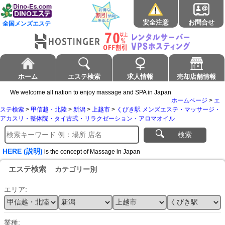
安全注意
お問合せ
全国メンズエステ
ホーム
エステ検索
求人情報
売却店舗情報
We welcome all nation to enjoy massage and SPA in Japan
ホームページ
>
エ
ステ検索
>
甲信越・北陸
>
新潟
>
上越市
>
くびき駅 メンズエステ・マッサージ・
アカスリ・整体院・タイ古式・リラクゼーション・アロマオイル
検索
HERE (説明)
is the concept of Massage in Japan
エステ検索
カテゴリー別
エリア:
業種: