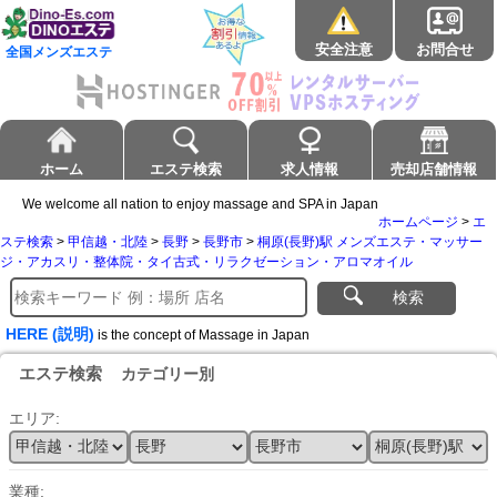
安全注意
お問合せ
全国メンズエステ
ホーム
エステ検索
求人情報
売却店舗情報
We welcome all nation to enjoy massage and SPA in Japan
ホームページ
>
エ
ステ検索
>
甲信越・北陸
>
長野
>
長野市
>
桐原(長野)駅 メンズエステ・マッサー
ジ・アカスリ・整体院・タイ古式・リラクゼーション・アロマオイル
検索
HERE (説明)
is the concept of Massage in Japan
エステ検索
カテゴリー別
エリア:
業種: