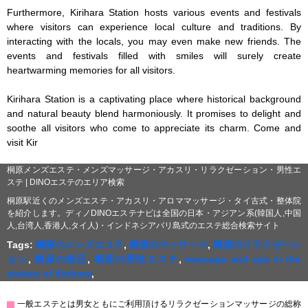
Furthermore, Kirihara Station hosts various events and festivals 
where visitors can experience local culture and traditions. By 
interacting with the locals, you may even make new friends. The 
events and festivals filled with smiles will surely create 
heartwarming memories for all visitors.

Kirihara Station is a captivating place where historical background 
and natural beauty blend harmoniously. It promises to delight and 
soothe all visitors who come to appreciate its charm. Come and 
visit Kir
桐原メンズエステ・メンズマッサージ・アカスリ・リラクゼーション・男性エ
ステ | DINOエステのエリア検索
桐原駅近くのメンズエステ・アカスリ・アロママッサージ・タイ古式・整体院
を紹介します。ディノDINOエステナビは全国の日本・アジアン系(韓国人,中国
人,台湾人,香港人,タイ人)・インドネシアバリ島式のエステ総合検索サイト
Tags:
桐原のメンズエステ
,
桐原のマッサージ
,
桐原のリラクゼーシ
ョン
,
桐原の指圧
,
桐原の男性エステ
,
massage and spa in the
station of Kirihara
,
▇
一般エステとは男女ともにご利用頂けるリラクゼーションマッサージの総称