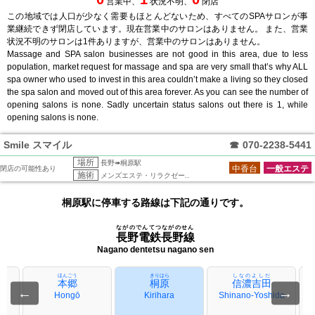
営業中、
状況不明、
閉店
この地域では人口が少なく需要もほとんどないため、すべてのSPAサロンが事
業継続できず閉店しています。現在営業中のサロンはありません。 また、営業
状況不明のサロンは1件ありますが、営業中のサロンはありません。
Massage and SPA salon businesses are not good in this area, due to less
population, market request for massage and spa are very small that’s why ALL
spa owner who used to invest in this area couldn’t make a living so they closed
the spa salon and moved out of this area forever. As you can see the number of
opening salons is none. Sadly uncertain status salons out there is 1, while
opening salons is none.
Smile スマイル
☎
070-2238-5441
場所
長野➠桐原駅
中香台
一般エステ
閉店の可能性あり
施術
メンズエステ・リラクゼー..
桐原駅に停車する路線は下記の通りです。
ながのでんてつながのせん
長野電鉄長野線
Nagano dentetsu nagano sen
ほんごう
きりはら
しなのよしだ
本郷
桐原
信濃吉田
←
→
Hongō
Kirihara
Shinano-Yoshida