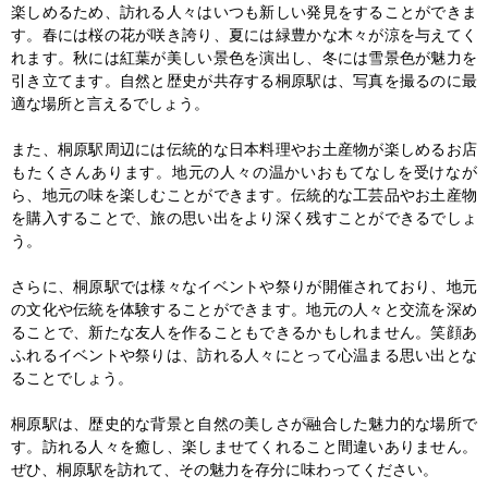
楽しめるため、訪れる人々はいつも新しい発見をすることができま
す。春には桜の花が咲き誇り、夏には緑豊かな木々が涼を与えてく
れます。秋には紅葉が美しい景色を演出し、冬には雪景色が魅力を
引き立てます。自然と歴史が共存する桐原駅は、写真を撮るのに最
適な場所と言えるでしょう。

また、桐原駅周辺には伝統的な日本料理やお土産物が楽しめるお店
もたくさんあります。地元の人々の温かいおもてなしを受けなが
ら、地元の味を楽しむことができます。伝統的な工芸品やお土産物
を購入することで、旅の思い出をより深く残すことができるでしょ
う。

さらに、桐原駅では様々なイベントや祭りが開催されており、地元
の文化や伝統を体験することができます。地元の人々と交流を深め
ることで、新たな友人を作ることもできるかもしれません。笑顔あ
ふれるイベントや祭りは、訪れる人々にとって心温まる思い出とな
ることでしょう。

桐原駅は、歴史的な背景と自然の美しさが融合した魅力的な場所で
す。訪れる人々を癒し、楽しませてくれること間違いありません。
ぜひ、桐原駅を訪れて、その魅力を存分に味わってください。
