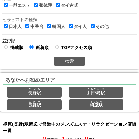
一般エステ
整体院
タイ古式
セラピストの種類:
日本人
中香台
韓国人
タイ人
その他
並び順:
掲載順
新着順
TOPアクセス順
検索
あなたへお勧めエリア
ながの
かわなかじま
長野駅
川中島駅
ながの
きりはら
長野駅
桐原駅
桐原(長野)駅周辺で営業中のメンズエステ・リラクゼーション店舗
一覧
0
1
0