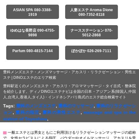
ASIAN SPA 080-3388-
人妻エステ Aroma Dione
1919
080-7352-8118
ゆめはな長野店 090-4755-
ナースステーション 070-
9898
5012-2868
Parfum 080-4815-7144
ぽかぽか 026-269-7111
豊科メンズエステ・メンズマッサージ・アカスリ・リラクゼーション・男性エ
ステ | DINOエステのエリア検索
豊科駅近くのメンズエステ・アカスリ・アロママッサージ・タイ古式・整体院
を紹介します。ディノDINOエステナビは全国の日本・アジアン系(韓国人,中国
人,台湾人,香港人,タイ人)・インドネシアバリ島式のエステ総合検索サイト
Tags:
豊科のメンズエステ
,
豊科のマッサージ
,
豊科のリラクゼーシ
ョン
,
豊科の指圧
,
豊科の男性エステ
,
massage and spa in the
station of Toyoshina
,
▇
一般エステとは男女ともにご利用頂けるリラクゼーションマッサージの総称
で、女性セラピストによる指圧、パウダーやオイルマッサージ、アカスリを受