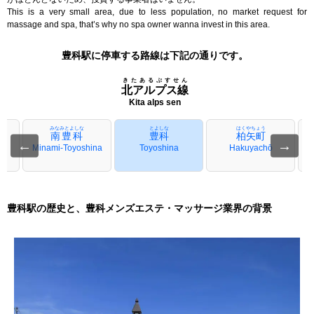
This is a very small area, due to less population, no market request for
massage and spa, that’s why no spa owner wanna invest in this area.
豊科駅に停車する路線は下記の通りです。
きたあるぷすせん
北アルプス線
Kita alps sen
みなみとよしな
とよしな
はくやちょう
南豊科
豊科
柏矢町
←
→
Minami-Toyoshina
Toyoshina
Hakuyachō
豊科駅の歴史と、豊科メンズエステ・マッサージ業界の背景