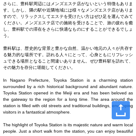
さらに、豊科駅周辺にはメンズエステ店がないという特徴もありま
す。しかし、隣の駅や近隣地域には様々なメンズエステ店がありま
すので、リラックスしてエステを受けたい方はぜひ足を運んでみて
ください。メンズエステ店での施術を受けることで、旅の疲れを癒
し、豊科駅での滞在をさらに快適なものにすることができるでしょ
う。

豊科駅は、歴史的な背景と豊かな自然、温かい地元の人々が共存す
る魅力的な場所です。訪れる人々にとって、心身ともにリフレッシ
ュできる場所となること間違いありません。ぜひ豊科駅を訪れて、
その魅力を存分に堪能してください。

In Nagano Prefecture, Toyoka Station is a charming station 
surrounded by a rich historical background and abundant nature. 
Toyoka Station opened in the Meiji era and has been beloved as 
the gateway to the region for a long time. The area around the 
station is filled with old streets and traditional buildings, enveloping 
visitors in a fantastical atmosphere.

The highlight of Toyoka Station is its majestic nature and warm local 
people. Just a short walk from the station, you can enjoy beautiful 