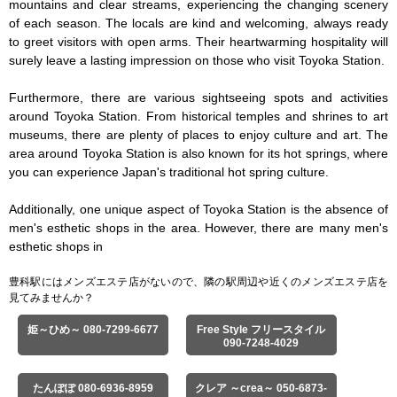
mountains and clear streams, experiencing the changing scenery 
of each season. The locals are kind and welcoming, always ready 
to greet visitors with open arms. Their heartwarming hospitality will 
surely leave a lasting impression on those who visit Toyoka Station.

Furthermore, there are various sightseeing spots and activities 
around Toyoka Station. From historical temples and shrines to art 
museums, there are plenty of places to enjoy culture and art. The 
area around Toyoka Station is also known for its hot springs, where 
you can experience Japan's traditional hot spring culture.

Additionally, one unique aspect of Toyoka Station is the absence of 
men's esthetic shops in the area. However, there are many men's 
esthetic shops in
豊科駅にはメンズエステ店がないので、隣の駅周辺や近くのメンズエステ店を
見てみませんか？
姫～ひめ～ 080-7299-6677
Free Style フリースタイル
090-7248-4029
たんぽぽ 080-6936-8959
クレア ～crea～ 050-6873-