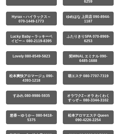
6259
Hyrax～ハイラックス～
ゆめはな 上田店 090-8944-
070-1449-1773
1187
Lucky Baby～ラッキーベ
ふたりきりSPA 070-8969-
イビー～ 080-2119-8395
6253
Lovely 080-8549-5823
笑MINAL エミナル 090-
6485-1688
松本爽快アロマージュ 090-
萌エステ 080-7707-7319
4393-1218
すみれ 080-9986-5935
オラワクZ～オラ わくわく
すっぞ～ 080-3344-3102
悠香～ゆうか～ 080-9418-
松本アロマエステ Queen
5375
090-4226-2254