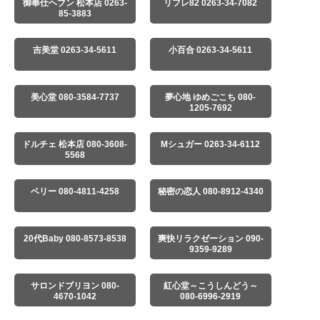
御奉仕ヘブン 松本店 0263-
リフレ82 0263-34-7082
85-3883
吉美堂 0263-34-5611
小百合 0263-34-5611
美心堂 080-3584-7737
夢心地 ゆめごこち 080-
1205-7692
ドルチェ 松本店 080-3608-
Mシュガー 0263-34-6112
5568
ベリー 080-4811-4258
秘密の恋人 080-8912-4340
20代Baby 080-8573-8538
爽快リラクゼーション 090-
9359-9289
サロンドブリヨン 080-
紅心堂～こうしんどう～
4670-1042
080-6996-2919