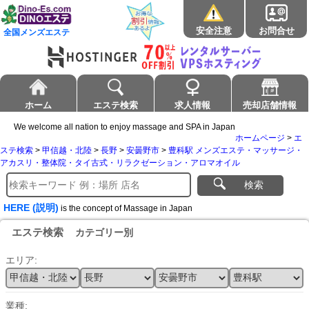
安全注意
お問合せ
全国メンズエステ
ホーム
エステ検索
求人情報
売却店舗情報
We welcome all nation to enjoy massage and SPA in Japan
ホームページ
>
エ
ステ検索
>
甲信越・北陸
>
長野
>
安曇野市
>
豊科駅 メンズエステ・マッサージ・
アカスリ・整体院・タイ古式・リラクゼーション・アロマオイル
検索
HERE (説明)
is the concept of Massage in Japan
エステ検索
カテゴリー別
エリア:
業種: