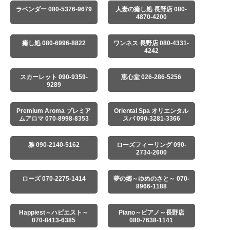
ラベンダー 080-5376-9679
人妻の癒し処 長野店 080-
4870-4200
癒し処 080-6996-8822
ワンネス 長野店 080-4331-
4242
スカーレット 090-9359-
恵心堂 026-286-5256
9289
Premium Aroma プレミア
Oriental Spa オリエンタル
ムアロマ 070-8998-8353
スパ 090-3281-3366
雅 090-2140-5162
ローズフィーリング 090-
2734-2600
ローズ 070-2275-1414
夢の郷～ゆめのさと～ 070-
8966-1188
Happiest～ハピエスト～
Piano～ピアノ～長野店
070-8413-6385
080-7638-1141