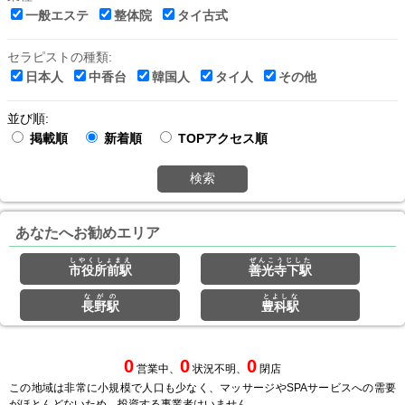
一般エステ
整体院
タイ古式
セラピストの種類:
日本人
中香台
韓国人
タイ人
その他
並び順:
掲載順
新着順
TOPアクセス順
検索
あなたへお勧めエリア
しやくしょまえ
ぜんこうじした
市役所前駅
善光寺下駅
ながの
とよしな
長野駅
豊科駅
0
0
0
営業中、
状況不明、
閉店
この地域は非常に小規模で人口も少なく、マッサージやSPAサービスへの需要
がほとんどないため、投資する事業者はいません。