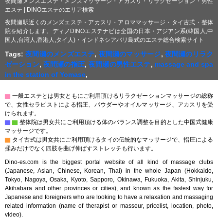
夜間瀬メンズエステ・メンズマッサージ・アカスリ・リラクゼーション・男性
エステ | DINOエステのエリア検索
夜間瀬駅近くのメンズエステ・アカスリ・アロママッサージ・タイ古式・整体
院を紹介します。ディノDINOエステナビは全国の日本・アジアン系(韓国人,中
国人,台湾人,香港人,タイ人)・インドネシアバリ島式のエステ総合検索サイト
Tags:
夜間瀬のメンズエステ
,
夜間瀬のマッサージ
,
夜間瀬のリラク
ゼーション
,
夜間瀬の指圧
,
夜間瀬の男性エステ
,
massage and spa
in the station of Yomase
,
▇
一般エステとは男女ともにご利用頂けるリラクゼーションマッサージの総称
で、女性セラピストによる指圧、パウダーやオイルマッサージ、アカスリを受
けられます。
▇
▇
整体院は男女共にご利用頂ける体のバランス調整を目的とした中国式健康
マッサージです。
▇
タイ古式は男女共にご利用頂けるタイの伝統的なマッサージで、指圧による
揉みだけでなく四肢を曲げ伸ばすストレッチも行います。
Dino-es.com is the biggest portal website of all kind of massage clubs
(Japanese, Asian, Chinese, Korean, Thai) in the whole Japan (Hokkaido,
Tokyo, Nagoya, Osaka, Kyoto, Sapporo, Okinawa, Fukuoka, Akita, Shinjuku,
Akihabara and other provinces or cities), and known as the fastest way for
Japanese and foreigners who are looking to have a relaxation and massaging
related information (name of therapist or masseur, pricelist, location, photo,
video).