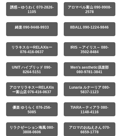
誘惑～ゆうわく 070-2826-
アロマベル富山 090-9908-
1105
2578
綺楽 090-9448-9933
8BALL 090-1224-9846
リラキス☆ーRELAXisー
IRIS ～アイリス～ 080-
076-416-0637
3502-8484
UNIT ハイブリッド 090-
Men’s aesthetic倶楽部
8264-5151
080-9781-3841
アロマリラキスーRELAXis
Lunaria ルナーリア 080-
ー富山店 076-416-0637
5837-1123
優楽 ゆうらく 076-256-
TIARA～ティアラ 080-
5085
1148-4116
リラクゼーション海風 080-
アロマのおねえさん 070-
3808-0606
6659-1778