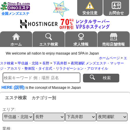
安全注意
お問合せ
全国メンズエステ
ホーム
エステ検索
求人情報
売却店舗情報
We welcome all nation to enjoy massage and SPA in Japan
ホームページ
>
エ
ステ検索
>
甲信越・北陸
>
長野
>
下高井郡
>
夜間瀬駅 メンズエステ・マッサー
ジ・アカスリ・整体院・タイ古式・リラクゼーション・アロマオイル
検索
HERE (説明)
is the concept of Massage in Japan
エステ検索
カテゴリー別
エリア:
業種: