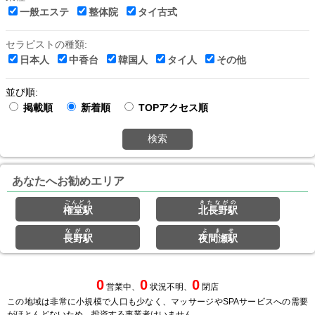
一般エステ
整体院
タイ古式
セラピストの種類:
日本人
中香台
韓国人
タイ人
その他
並び順:
掲載順
新着順
TOPアクセス順
検索
あなたへお勧めエリア
ごんどう
きたながの
権堂駅
北長野駅
ながの
よませ
長野駅
夜間瀬駅
0
0
0
営業中、
状況不明、
閉店
この地域は非常に小規模で人口も少なく、マッサージやSPAサービスへの需要
がほとんどないため、投資する事業者はいません。