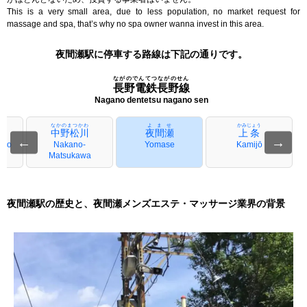
This is a very small area, due to less population, no market request for
massage and spa, that’s why no spa owner wanna invest in this area.
夜間瀬駅に停車する路線は下記の通りです。
ながのでんてつながのせん
長野電鉄長野線
Nagano dentetsu nagano sen
なかのまつかわ
よませ
かみじょう
中野松川
夜間瀬
上条
←
→
ano
Nakano-
Yomase
Kamijō
Matsukawa
夜間瀬駅の歴史と、夜間瀬メンズエステ・マッサージ業界の背景