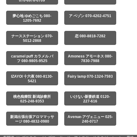
070-6976-0709
夢心地 ゆめごこち 080-
ア ペゾン 070-4202-4751
1205-7692
ナースステーション 070-
恋 080-8818-7282
5012-2868
caramel puff カラメル パ
Amoness アモーネス 080-
フ 080-9805-9525
7830-7988
IZAYOI 十六夜 080-8130-
Fairy lamp 070-1324-7593
5421
桃色痴療院 新潟診療所
いけない新妻鉄道 0120-
025-248-9353
227-616
新潟出張出張アロママッサ
Avenue-アヴェニュー 025-
ージ 080-4832-0980
240-0717