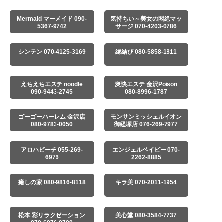
Mermaid マーメイド 090-
気持ちい～美女の悶絶マッ
5367-9742
サージ 070-4203-0786
シンテン 070-4125-3169
縁結び 080-5858-1811
えちえちエステ noodle
爽快エステ 金沢Poison
090-9443-2745
080-8996-1787
ゴーゴーハーレム 金沢店
モンサンミッシェルイオン
080-9783-0050
御経塚店 076-269-7977
アロハビーチ 055-269-
エンジェルベイビー 070-
6976
2262-8885
癒しの家 080-9816-8118
キラ美 070-2011-1954
松本 彩リラクゼーション
美心堂 080-3584-7737