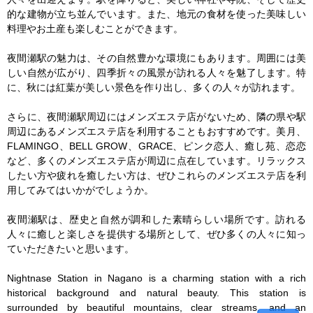
的な建物が立ち並んでいます。また、地元の食材を使った美味しい
料理やお土産も楽しむことができます。

夜間瀬駅の魅力は、その自然豊かな環境にもあります。周囲には美
しい自然が広がり、四季折々の風景が訪れる人々を魅了します。特
に、秋には紅葉が美しい景色を作り出し、多くの人々が訪れます。

さらに、夜間瀬駅周辺にはメンズエステ店がないため、隣の県や駅
周辺にあるメンズエステ店を利用することもおすすめです。美月、
FLAMINGO、BELL GROW、GRACE、ピンク恋人、癒し苑、恋恋
など、多くのメンズエステ店が周辺に点在しています。リラックス
したい方や疲れを癒したい方は、ぜひこれらのメンズエステ店を利
用してみてはいかがでしょうか。

夜間瀬駅は、歴史と自然が調和した素晴らしい場所です。訪れる
人々に癒しと楽しさを提供する場所として、ぜひ多くの人々に知っ
ていただきたいと思います。

Nightnase Station in Nagano is a charming station with a rich 
historical background and natural beauty. This station is 
surrounded by beautiful mountains, clear streams, and an 