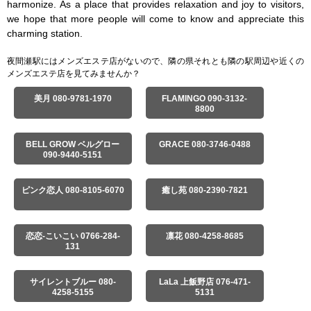
harmonize. As a place that provides relaxation and joy to visitors, 
we hope that more people will come to know and appreciate this 
charming station.
夜間瀬駅にはメンズエステ店がないので、隣の県それとも隣の駅周辺や近くの
メンズエステ店を見てみませんか？
美月 080-9781-1970
FLAMINGO 090-3132-
8800
BELL GROW ベルグロー
GRACE 080-3746-0488
090-9440-5151
ピンク恋人 080-8105-6070
癒し苑 080-2390-7821
恋恋-こいこい 0766-284-
凛花 080-4258-8685
131
サイレントブルー 080-
LaLa 上飯野店 076-471-
4258-5155
5131