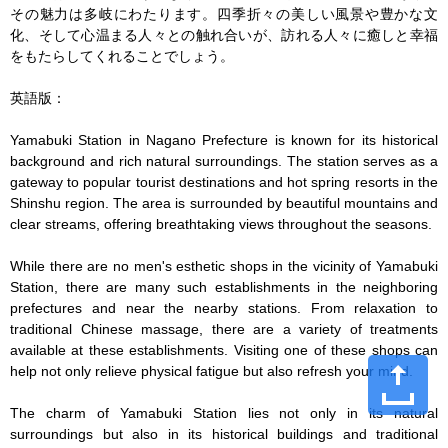
その魅力は多岐にわたります。四季折々の美しい風景や豊かな文
化、そして心温まる人々との触れ合いが、訪れる人々に癒しと幸福
をもたらしてくれることでしょう。

英語版：

Yamabuki Station in Nagano Prefecture is known for its historical 
background and rich natural surroundings. The station serves as a 
gateway to popular tourist destinations and hot spring resorts in the 
Shinshu region. The area is surrounded by beautiful mountains and 
clear streams, offering breathtaking views throughout the seasons.

While there are no men's esthetic shops in the vicinity of Yamabuki 
Station, there are many such establishments in the neighboring 
prefectures and near the nearby stations. From relaxation to 
traditional Chinese massage, there are a variety of treatments 
available at these establishments. Visiting one of these shops can 
help not only relieve physical fatigue but also refresh your mind.

The charm of Yamabuki Station lies not only in its natural 
surroundings but also in its historical buildings and traditional 