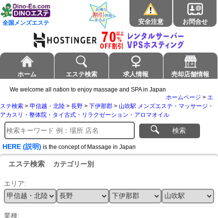
安全注意
お問合せ
全国メンズエステ
ホーム
エステ検索
求人情報
売却店舗情報
We welcome all nation to enjoy massage and SPA in Japan
ホームページ
>
エ
ステ検索
>
甲信越・北陸
>
長野
>
下伊那郡
>
山吹駅 メンズエステ・マッサージ・
アカスリ・整体院・タイ古式・リラクゼーション・アロマオイル
検索
HERE (説明)
is the concept of Massage in Japan
エステ検索
カテゴリー別
エリア:
業種: