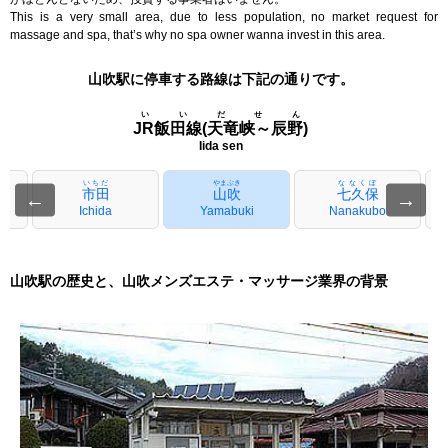
This is a very small area, due to less population, no market request for
massage and spa, that’s why no spa owner wanna invest in this area.
山吹駅に停車する路線は下記の通りです。
いいだせん
JR飯田線(天竜峡～辰野)
Iida sen
いちだ
やまぶき
ななくぼ
市田
山吹
七久保
←
→
a
Ichida
Yamabuki
Nanakubo
山吹駅の歴史と、山吹メンズエステ・マッサージ業界の背景