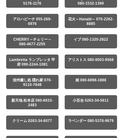
5176-1176
080-3332-1399
アロハビーチ 055-269-
花火～Hanabi～ 070-2262-
6976
8885
CHERRY～チェリー～
イブ 080-1320-2822
080-4677-2255
Lambretta ランブレッタ 甲
アリストス 080-9003-9568
府 090-2244-1081
信州癒し処 隠れ家 070-
姫 080-6898-1888
9110-7848
新天地 松本店 080-6933-
小百合 0263-34-5611
2483
クリーム 0263-34-6077
ラベンダー 080-5376-9679