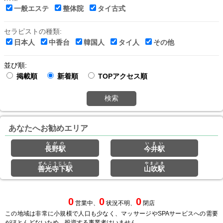
一般エステ
整体院
タイ古式
セラピストの種類:
日本人
中香台
韓国人
タイ人
その他
並び順:
掲載順
新着順
TOPアクセス順
検索
あなたへお勧めエリア
ながの
いまい
長野駅
今井駅
ぜんこうじした
やまぶき
善光寺下駅
山吹駅
0
0
0
営業中、
状況不明、
閉店
この地域は非常に小規模で人口も少なく、マッサージやSPAサービスへの需要
がほとんどないため、投資する事業者はいません。