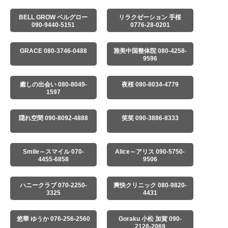
BELL GROW ベルグロー
リラクゼーション 手桜
090-9440-5151
0776-28-0201
GRACE 080-3746-0488
雅美中国整体院 080-4258-
9596
癒しの出会い 080-8049-
夜桜 080-8034-4779
1597
隠れ空間 090-8092-4888
笑笑 090-3886-8333
Smile～スマイル 070-
Alice～アリス 090-5750-
4455-6858
9506
ハニークラブ 070-2250-
爽快クリニック 080-9820-
3325
4431
悠華 ゆうか 076-256-2560
Goraku 小松 加賀 090-
2128-2069