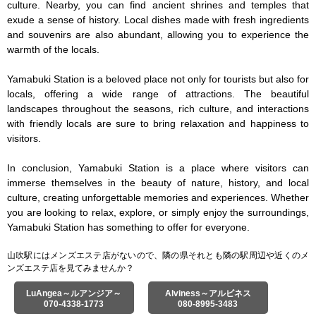
culture. Nearby, you can find ancient shrines and temples that 
exude a sense of history. Local dishes made with fresh ingredients 
and souvenirs are also abundant, allowing you to experience the 
warmth of the locals.

Yamabuki Station is a beloved place not only for tourists but also for 
locals, offering a wide range of attractions. The beautiful 
landscapes throughout the seasons, rich culture, and interactions 
with friendly locals are sure to bring relaxation and happiness to 
visitors.

In conclusion, Yamabuki Station is a place where visitors can 
immerse themselves in the beauty of nature, history, and local 
culture, creating unforgettable memories and experiences. Whether 
you are looking to relax, explore, or simply enjoy the surroundings, 
Yamabuki Station has something to offer for everyone.
山吹駅にはメンズエステ店がないので、隣の県それとも隣の駅周辺や近くのメ
ンズエステ店を見てみませんか？
LuAngea～ルアンジア～
Alviness～アルビネス
070-4338-1773
080-8995-3483