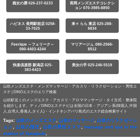
痴女の唇 026-237-0233
長岡メンズエステコレクシ
ョン 070-3985-8850
ハピネス 長岡駅前店 0258-
来々 らら 東店 025-288-
33-7025
6834
Feerique ～フェリーク～
マリアージュ. 080-2566-
080-4403-4244
8512
快楽倶楽部 新潟店 025-
美女の手 025-246-5519
383-6423
山吹メンズエステ・メンズマッサージ・アカスリ・リラクゼーション・男性エ
ステ | DINOエステのエリア検索
山吹駅近くのメンズエステ・アカスリ・アロママッサージ・タイ古式・整体院
を紹介します。ディノDINOエステナビは全国の日本・アジアン系(韓国人,中国
人,台湾人,香港人,タイ人)・インドネシアバリ島式のエステ総合検索サイト
Tags:
山吹のメンズエステ
,
山吹のマッサージ
,
山吹のリラクゼーシ
ョン
,
山吹の指圧
,
山吹の男性エステ
,
massage and spa in the
station of Yamabuki
,