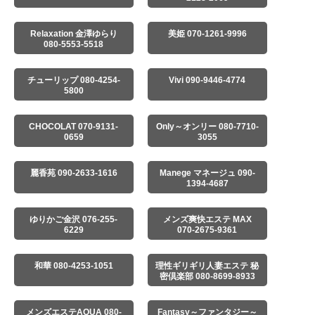
Relaxation 金澤ゆらり
美姫 070-1261-9996
080-5553-5518
チューリップ 080-4254-
Vivi 090-9446-4774
5800
CHOCOLAT 070-9131-
Only～オンリー 080-7710-
0659
3055
麗香苑 090-2633-1616
Manege マネージュ 090-
1394-4687
ゆりかご金沢 076-255-
メンズ爽快エステ MAX
6229
070-2675-9361
和華 080-4253-1051
理性ギリギリ人妻エステ 秘
密倶楽部 080-8699-8933
メンズエステAQUA 080-
Fantasy～ファンタジー～