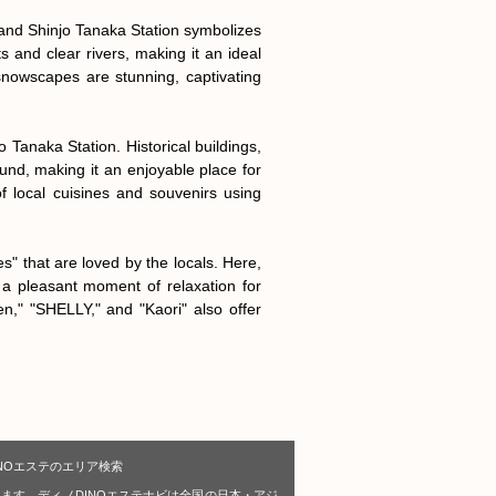
and Shinjo Tanaka Station symbolizes 
ts and clear rivers, making it an ideal 
snowscapes are stunning, captivating 
anaka Station. Historical buildings, 
nd, making it an enjoyable place for 
of local cuisines and souvenirs using 
" that are loved by the locals. Here, 
 pleasant moment of relaxation for 
n," "SHELLY," and "Kaori" also offer 
NOエステのエリア検索
ます。ディノDINOエステナビは全国の日本・アジ