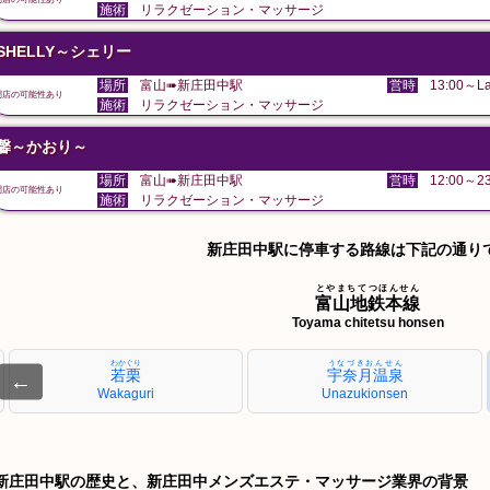
施術
リラクゼーション・マッサージ
SHELLY～シェリー
場所
富山➠新庄田中駅
営時
13:00～La
閉店の可能性あり
施術
リラクゼーション・マッサージ
馨～かおり～
場所
富山➠新庄田中駅
営時
12:00～23
閉店の可能性あり
施術
リラクゼーション・マッサージ
新庄田中駅に停車する路線は下記の通り
とやまちてつほんせん
富山地鉄本線
Toyama chitetsu honsen
わかぐり
うなづきおんせん
若栗
宇奈月温泉
←
Wakaguri
Unazukionsen
新庄田中駅の歴史と、新庄田中メンズエステ・マッサージ業界の背景