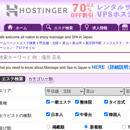
ホーム
エステ検索
求人情報
We welcome all nation to enjoy massage and SPA in Japan
ームページ
>
エステ検索
>
甲信越・北陸
>
富山
>
富山市
>
新庄田中駅 メンズエステ・マ
ーション・アロマオイル
HERE（詳細説明
at you need to know about Massage and Spa in Japan is
エステ検索
カテゴリー別
エリア:
一般エステ
整体院
タイ古式
業種:
日本人
中香台
韓国人
セラピストの種類:
掲載順
新着順
並び順: