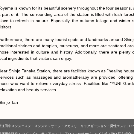
Toyama is known for its beautiful scenery throughout the four seasons, 
 part of it. The surrounding area of the station is filled with lush fores
place to refresh in nature. Especially, the autumn foliage and winter 
isitors.

Furthermore, there are many tourist spots and landmarks around Shinjo T
traditional shrines and temples, museums, and more are scattered arou
those interested in culture and history. Additionally, there are plenty 
ocal ingredients that visitors can enjoy.

Near Shinjo Tanaka Station, there are facilities known as "healing houses
services such as massages and aromatherapy are provided, offering a
those who want to relieve everyday stress. Facilities like "YURI Garde
relaxation and beauty services.

Shinjo Tan
新庄田中メンズエステ・メンズマッサージ・アカスリ・リラクゼーション・男性エステ | DI
新庄田中駅近くのメンズエステ・アカスリ・アロママッサージ・タイ古式・整体院を紹介し