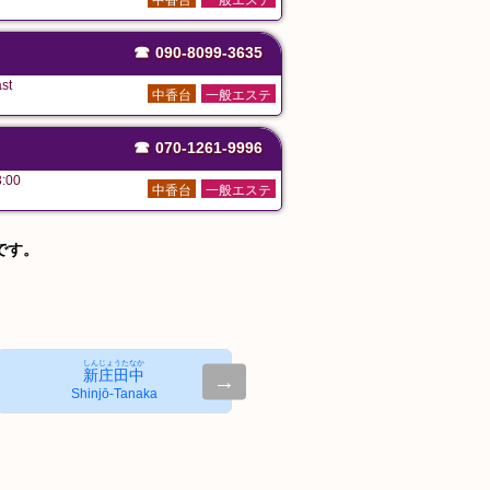
中香台
一般エステ
☎
090-8099-3635
st
中香台
一般エステ
☎
070-1261-9996
:00
中香台
一般エステ
です。
しんじょうたなか
新庄田中
→
Shinjō-Tanaka