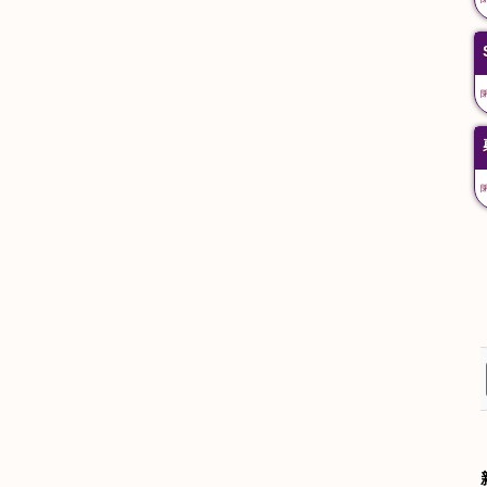
ながや
したやま
長屋
舌山
Nagaya
Shitayama