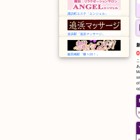
諏訪町エステ「エンジェル」
追浜駅「追浜マッサージ」
0
飯田橋駅「蝶々20！」
こ
あ
Ma
sm
of
op