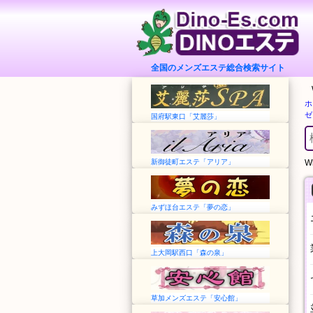
全国のメンズエステ総合検索サイト
ホ
ゼ
国府駅東口「艾麗莎」
新御徒町エステ「アリア」
Wh
みずほ台エステ「夢の恋」
上大岡駅西口「森の泉」
草加メンズエステ「安心館」