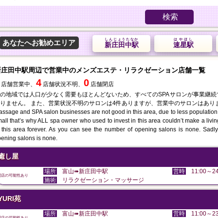
検索
しんじょうたなか
はやほし
あなたへお勧めエリア
新庄田中駅
速星駅
新庄田中駅周辺で営業中のメンズエステ・リラクゼーション店舗一覧
4
0
店舗営業中、
店舗状況不明、
店舗閉店
の地域では人口が少なく需要もほとんどないため、すべてのSPAサロンが事業継
りません。 また、営業状況不明のサロンは4件ありますが、営業中のサロンはあり
ssage and SPA salon businesses are not good in this area, due to less population
all that’s why ALL spa owner who used to invest in this area couldn’t make a liv
 this area forever. As you can see the number of opening salons is none. Sadly 
ening salons is none.
癒し屋
場所
富山➠新庄田中駅
営時
11:00～24
閉店の可能性あり
施術
リラクゼーション・マッサージ
YURI苑
場所
富山➠新庄田中駅
営時
11:00～23
閉店の可能性あり