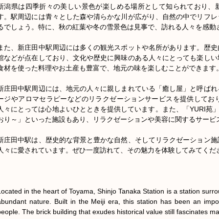
新潟県は四季折々の美しい景色が楽しめる場所として知られており、
す。駅周辺には青々とした森や清らかな川が広がり、自然の中でリフレ
るでしょう。特に、秋の紅葉や冬の雪景色は見事で、訪れる人々を感動さ
また、新庄田中駅周辺には多くの観光スポットや名所があります。歴史
館などが点在しており、文化や歴史に興味のある人々にとっても楽しい
食材を使った料理やお土産も豊富で、地元の味を楽しむことができます。
新庄田中駅周辺には、地元の人々に親しまれている「癒し屋」と呼ばれ
ージやアロマセラピーなどのリラクゼーションサービスを提供してお
人々にとっては心地よいひとときを提供しています。また、「YURI苑」
おり～」といった施設もあり、リラクゼーションや美容に関するサービス
新庄田中駅は、歴史的な背景と豊かな自然、そしてリラクゼーション施
人々に愛されています。ぜひ一度訪れて、その魅力を体験してみてくださ
Located in the heart of Toyama, Shinjo Tanaka Station is a station surr
abundant nature. Built in the Meiji era, this station has been an impor
people. The brick building that exudes historical value still fascinates m