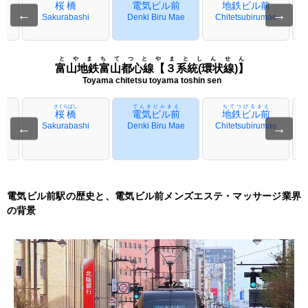
桜橋
電気ビル前
地鉄ビル前
←
→
Sakurabashi
Denki Biru Mae
Chitetsubirumae
とやまちてつとやまとしんせん
富山地鉄富山都心線【３系統(環状線)】
Toyama chitetsu toyama toshin sen
さくらばし
でんきビルまえ
ちてつびるまえ
桜橋
電気ビル前
地鉄ビル前
←
Sakurabashi
Denki Biru Mae
Chitetsubirumae
→
電気ビル前駅の歴史と、電気ビル前メンズエステ・マッサージ業界
の背景