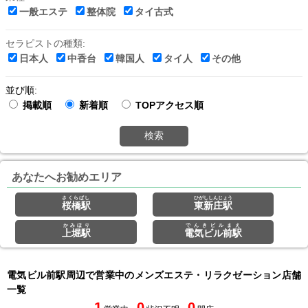
一般エステ
整体院
タイ古式
セラピストの種類:
日本人
中香台
韓国人
タイ人
その他
並び順:
掲載順
新着順
TOPアクセス順
検索
あなたへお勧めエリア
さくらばし
ひがししんじょう
桜橋駅
東新庄駅
かみほり
でんきビルまえ
上堀駅
電気ビル前駅
電気ビル前駅周辺で営業中のメンズエステ・リラクゼーション店舗
一覧
1
0
0