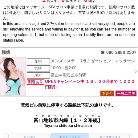
営業中、
状況不明、
閉店
この地域ではマッサージ・SPAサロン事業は非常に好調です。営業中サロン数
は1件あり、閉店したサロンはありません。 営業状況不明のサロンはありませ
ん。
In this area, massage and SPA salon businesses are still very good, people are
still enjoying the service and willing to pay for it, as you can see the number of
opening salons is 1, but none of closing salon. Luckily there are no uncertain
status salon.
極嬢
☎
080-2888-2507
メンズエステ・リラクゼーション・マッサージ
施術
10:00～翌2:00
営時
富山➠電気ビル前駅
場所
OPENキャンペーン中 １８：００時まで １０００
割引あり
円割引
中香台
一般エステ
電気ビル前駅に停車する路線は下記の通りです。
とやまちてつしないせん
富山地鉄市内線【１・２系統】
Toyama chitetsu shinai sen
さくらばし
でんきビルまえ
ちてつびるまえ