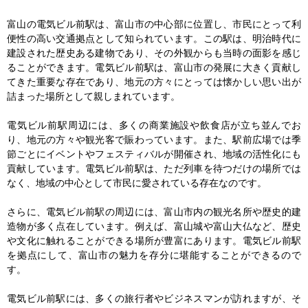
富山の電気ビル前駅は、富山市の中心部に位置し、市民にとって利
便性の高い交通拠点として知られています。この駅は、明治時代に
建設された歴史ある建物であり、その外観からも当時の面影を感じ
ることができます。電気ビル前駅は、富山市の発展に大きく貢献し
てきた重要な存在であり、地元の方々にとっては懐かしい思い出が
詰まった場所として親しまれています。

電気ビル前駅周辺には、多くの商業施設や飲食店が立ち並んでお
り、地元の方々や観光客で賑わっています。また、駅前広場では季
節ごとにイベントやフェスティバルが開催され、地域の活性化にも
貢献しています。電気ビル前駅は、ただ列車を待つだけの場所では
なく、地域の中心として市民に愛されている存在なのです。

さらに、電気ビル前駅の周辺には、富山市内の観光名所や歴史的建
造物が多く点在しています。例えば、富山城や富山大仏など、歴史
や文化に触れることができる場所が豊富にあります。電気ビル前駅
を拠点にして、富山市の魅力を存分に堪能することができるので
す。

電気ビル前駅には、多くの旅行者やビジネスマンが訪れますが、そ