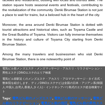
facilities and restaurants, bustling with locals and tourists alike. The 
station square hosts seasonal events and festivals, contributing to 
the revitalization of the community. Denki Birumae Station is not just 
a place to wait for trains, but a beloved hub in the heart of the city.

Moreover, the area around Denki Birumae Station is dotted with 
tourist attractions and historical sites, such as Toyama Castle and 
the Great Buddha of Toyama. Visitors can fully immerse themselves 
in the history and culture of Toyama City starting from Denki 
Birumae Station.

Among the many travelers and businessmen who visit Denki 
Birumae Station, there is one noteworthy point of
電気ビル前メンズエステ・メンズマッサージ・アカスリ・リラクゼーション・
男性エステ | DINOエステのエリア検索
電気ビル前駅近くのメンズエステ・アカスリ・アロママッサージ・タイ古式・
整体院を紹介します。ディノDINOエステナビは全国の日本・アジアン系(韓国
人,中国人,台湾人,香港人,タイ人)・インドネシアバリ島式のエステ総合検索サイ
ト
Tags:
電気ビル前のメンズエステ
,
電気ビル前のマッサージ
,
電気ビ
ル前のリラクゼーション
,
電気ビル前の指圧
,
電気ビル前の男性エス