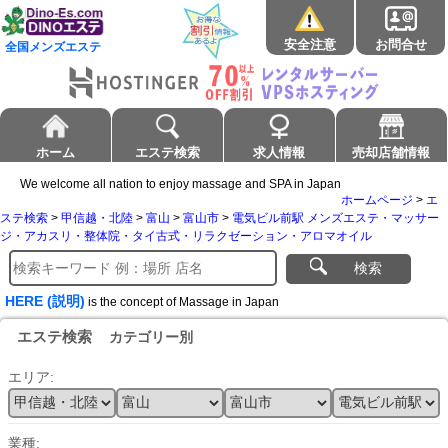
安全注意
お問合せ
全国メンズエステ
ホーム
エステ検索
求人情報
売却店舗情報
We welcome all nation to enjoy massage and SPA in Japan
ホームページ
>
エ
ステ検索
>
甲信越・北陸
>
富山
>
富山市
>
電気ビル前駅 メンズエステ・マッサー
ジ・アカスリ・整体院・タイ古式・リラクゼーション・アロマオイル
検索
HERE (説明)
is the concept of Massage in Japan
エステ検索
カテゴリー別
エリア:
業種: