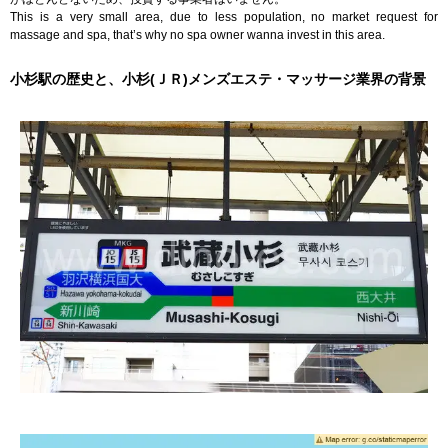
This is a very small area, due to less population, no market request for
massage and spa, that’s why no spa owner wanna invest in this area.
小杉駅の歴史と、小杉(ＪＲ)メンズエステ・マッサージ業界の背景