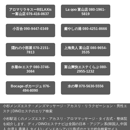
アロマリラキスーRELAXis
La qoo 富山店 080-1961-
ー富山店 076-416-0637
5819
小百合 090-9447-0349
癒やしの港 080-4251-8666
隠れの小部屋 070-2151-
上海美人 富山店 080-9654-
7813
3535
水着deエステ 080-3746-
富山爽快エステくらぶ 080-
3084
2955-1232
Bocage-ボカージュ 076-
水の華 070-5630-5556
494-8090
小杉メンズエステ・メンズマッサージ・アカスリ・リラクゼーション・男性エ
ステ | DINOエステのエリア検索
小杉駅近くのメンズエステ・アカスリ・アロママッサージ・タイ古式・整体院
を紹介します。ディノDINOエステナビは全国の日本・アジアン系(韓国人,中国
人,台湾人,香港人,タイ人)・インドネシアバリ島式のエステ総合検索サイト