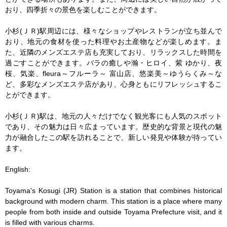
おり、四季折々の景色を楽しむことができます。

小杉(ＪＲ)駅周辺には、様々なショップやレストランが立ち並んで
おり、地元の食材を使った料理やお土産物などが楽しめます。ま
た、近隣のメンズエステ店も充実しており、リラックスした時間を
過ごすことができます。バラの癒しや瀚・ヒロイ、紫 ゆかり、夜
桜、気楽、fleura～フルーラ～ 富山店、悠楽美～ゆうらくみ～な
ど、多彩なメンズエステ店があり、心身ともにリフレッシュするこ
とができます。

小杉(ＪＲ)駅は、地元の人々だけでなく観光客にも人気のスポット
であり、その魅力は日々広まっています。歴史的な背景と現代の魅
力が融合したこの駅を訪れることで、新しい発見や体験が待ってい
ます。

English:

Toyama's Kosugi (JR) Station is a station that combines historical 
background with modern charm. This station is a place where many 
people from both inside and outside Toyama Prefecture visit, and it 
is filled with various charms.
