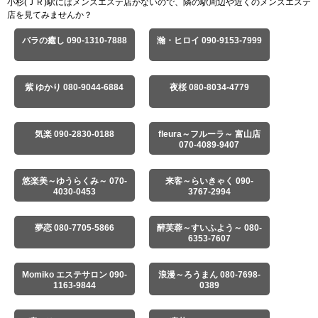
小杉(ＪＲ)駅にはメンズエステ店がないので、隣の駅周辺や近くのメンズエステ
店を見てみませんか？
バラの癒し 090-1310-7888
瀚・ヒロイ 090-9153-7999
紫 ゆかり 080-9044-6884
夜桜 080-8034-4779
気楽 090-2830-0188
fleura～フルーラ～ 富山店
070-4089-9407
悠楽美～ゆうらくみ～ 070-
来客～らいきゃく 090-
4030-0453
3767-2994
夢恋 080-7705-5866
醉芙蓉～すいふよう～ 080-
6353-7607
Momiko エステサロン 090-
浪漫～ろうまん 080-7698-
1163-9844
0389