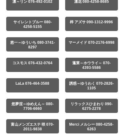
凛～リン 076-492-0102
凛花 080-4258-8685
サイレントブルー 080-
梓 アズサ 090-1312-9996
4258-5155
悠一～ゆういち 080-3741-
マーメイド 070-2176-6998
8297
コスモス 076-432-0764
蓬莱～ホウライ～ 070-
4393-5586
LaLa 076-464-3588
誘惑～ゆうわく 070-2826-
1105
悠夢渲～ゆめえん～ 080-
リラックスひまわり 090-
7706-6660
6275-2278
富山メンズエステ 咲 070-
Merci メルシー 080-4258-
2011-9838
6263