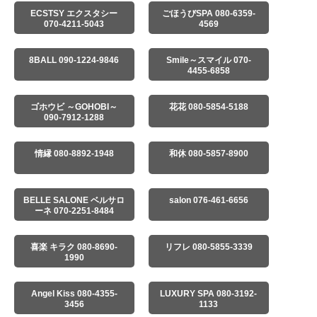
ECSTSY エクスタシー
ごほうびSPA 080-6359-
070-4211-5043
4569
8BALL 090-1224-9846
Smile～スマイル 070-
4455-6858
ゴホウビ ～GOHOBI～
花花 080-5854-5188
090-7912-1288
情縁 080-8892-1948
和休 080-5857-8900
BELLE SALONE ベルサロ
salon 076-461-6656
ーネ 070-2251-8484
喜楽 キラク 080-8690-
リフレ 080-5855-3339
1990
Angel Kiss 080-4355-
LUXURY SPA 080-3192-
3456
1133