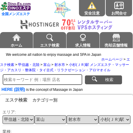
安全注意
お問合せ
全国メンズエステ
ホーム
エステ検索
求人情報
売却店舗情報
We welcome all nation to enjoy massage and SPA in Japan
ホームページ
>
エ
ステ検索
>
甲信越・北陸
>
富山
>
射水市
>
小杉(ＪＲ)駅 メンズエステ・マッサー
ジ・アカスリ・整体院・タイ古式・リラクゼーション・アロマオイル
検索
HERE (説明)
is the concept of Massage in Japan
エステ検索
カテゴリー別
エリア:
業種: