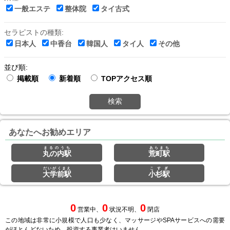
一般エステ
整体院
タイ古式
セラピストの種類:
日本人
中香台
韓国人
タイ人
その他
並び順:
掲載順
新着順
TOPアクセス順
検索
あなたへお勧めエリア
まるのうち
あらまち
丸の内駅
荒町駅
だいがくまえ
こすぎ
大学前駅
小杉駅
0
0
0
営業中、
状況不明、
閉店
この地域は非常に小規模で人口も少なく、マッサージやSPAサービスへの需要
がほとんどないため、投資する事業者はいません。