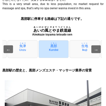
This is a very small area, due to less population, no market request for
massage and spa, that’s why no spa owner wanna invest in this area.
黒部駅に停車する路線は下記の通りです。
あいのかぜとやまてつどうせん
あいの風とやま鉄道線
Ainokaze toyama tetsudo sen
うおづ
くろべ
いくじ
魚津
黒部
生地
←
→
Uozu
Kurobe
Ikuji
黒部駅の歴史と、黒部メンズエステ・マッサージ業界の背景