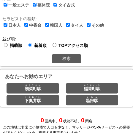
一般エステ
整体院
タイ古式
セラピストの種類:
日本人
中香台
韓国人
タイ人
その他
並び順:
掲載順
新着順
TOPアクセス順
検索
あなたへお勧めエリア
あさなまち
いなりちょう
朝菜町駅
稲荷町駅
しもおくい
くろべ
下奥井駅
黒部駅
0
0
0
営業中、
状況不明、
閉店
この地域は非常に小規模で人口も少なく、マッサージやSPAサービスへの需要
がほとんどないため、投資する事業者はいません。