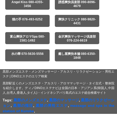
Angel Kiss 080-4355-
誘惑爽快倶楽部 090-8096-
3456
4679
猫の手 076-493-0252
爽快クリニック 080-9820-
4431
富山爽快アロマSpa 080-
金沢爽快マッサージ倶楽部
1581-1492
076-224-6619
水の華 070-5630-5556
癒し屋爽快本舗 080-6350-
1848
黒部メンズエステ・メンズマッサージ・アカスリ・リラクゼーション・男性エ
ステ | DINOエステのエリア検索
黒部駅近くのメンズエステ・アカスリ・アロママッサージ・タイ古式・整体院
を紹介します。ディノDINOエステナビは全国の日本・アジアン系(韓国人,中国
人,台湾人,香港人,タイ人)・インドネシアバリ島式のエステ総合検索サイト
Tags:
黒部のメンズエステ
,
黒部のマッサージ
,
黒部のリラクゼーシ
ョン
,
黒部の指圧
,
黒部の男性エステ
,
massage and spa in the
station of Kurobe
,