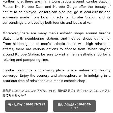
Furthermore, there are many tourist spots around Kurobe Station. 
Places like Kurobe Dam and Kurobe Gorge offer the beauty of 
nature to be enjoyed. Visitors can also indulge in local cuisine and 
souvenirs made from local ingredients. Kurobe Station and its 
surroundings are loved by both tourists and locals alike.

Moreover, there are many men's esthetic shops around Kurobe 
Station, with neighboring stations and nearby shops gathering. 
From hidden gems to men's esthetic shops with high relaxation 
effects, there are various options to choose from. When staying 
around Kurobe Station, be sure to visit a men's esthetic shop for a 
relaxing and pampering time.

Kurobe Station is a charming place where nature and history 
converge. Enjoy the scenery and atmosphere while indulging in a 
luxurious time of relaxation at a men's esthetic shop.
黒部駅にはメンズエステ店がないので、隣の駅周辺や近くのメンズエステ店を
見てみませんか？
瀚・ヒロイ 090-9153-7999
癒しの出会い 080-8049-
1597