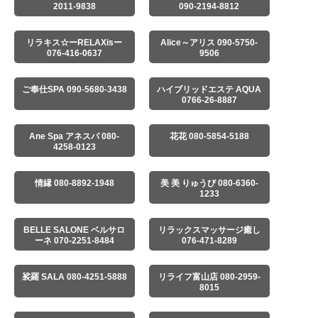
2011-9838
090-2194-8812
リラキス☆ーRELAXisー
Alice～アリス 090-5750-
076-416-0637
9506
ご奉仕SPA 090-5680-3438
ハイブリッドエステ AQUA
0766-26-8887
Ane Spa アネスパ 080-
花花 080-5854-5188
4258-0123
情縁 080-8892-1948
美 美 りゅうび 080-6360-
1233
BELLE SALONE ベルサロ
リラックスマッサージ癒し
ーネ 070-2251-8484
076-471-8289
裟羅 SALA 080-4251-5888
リライフ富山店 080-2959-
8015