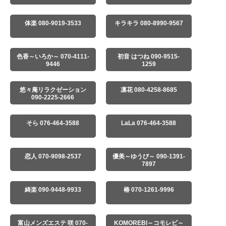
体楽 080-9019-3533
キラキラ 080-8990-9567
色香～いろか～ 070-4111-
初音 はつね 090-9515-
9446
1259
悠々庵リラクゼーション
凛花 080-4258-8685
090-2225-2666
そら 076-464-3588
LaLa 076-464-3588
恋人 070-9098-2537
優美～ゆうび～ 090-1391-
7897
綺楽 090-9448-9933
椿 070-1261-9996
富山メンズエステ 咲 070-
KOMOREBI～コモレビ～