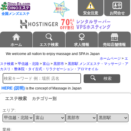
安全注意
お問合せ
全国メンズエステ
ホーム
エステ検索
求人情報
売却店舗情報
We welcome all nation to enjoy massage and SPA in Japan
ホームページ
>
エ
ステ検索
>
甲信越・北陸
>
富山
>
黒部市
>
黒部駅 メンズエステ・マッサージ・ア
カスリ・整体院・タイ古式・リラクゼーション・アロマオイル
検索
HERE (説明)
is the concept of Massage in Japan
エステ検索
カテゴリー別
エリア:
業種: