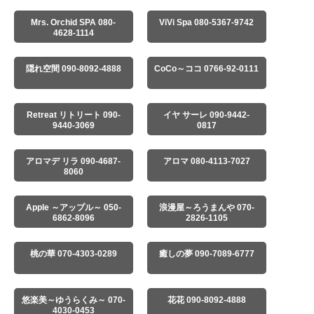
Mrs. Orchid SPA 080-
ViVi Spa 080-5367-9742
4628-1114
隠れ空間 090-8092-4888
CoCo～ココ 0766-92-0111
Retreat リトリート 090-
イヤ サーレ 090-9442-
9440-3069
0817
アロマデ リラ 090-4687-
アロマ 080-4113-7027
8060
Apple ～アップル～ 050-
浪漫屋～ろうまんや 070-
6862-8096
2826-1105
桃の華 070-4303-0289
癒しの夢 090-7089-6777
悠楽美～ゆうらくみ～ 070-
花花 090-8092-4888
4030-0453