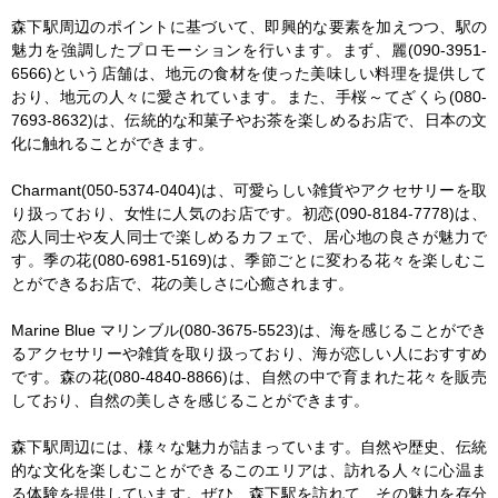
森下駅周辺のポイントに基づいて、即興的な要素を加えつつ、駅の
魅力を強調したプロモーションを行います。まず、麗(090-3951-
6566)という店舗は、地元の食材を使った美味しい料理を提供して
おり、地元の人々に愛されています。また、手桜～てざくら(080-
7693-8632)は、伝統的な和菓子やお茶を楽しめるお店で、日本の文
化に触れることができます。

Charmant(050-5374-0404)は、可愛らしい雑貨やアクセサリーを取
り扱っており、女性に人気のお店です。初恋(090-8184-7778)は、
恋人同士や友人同士で楽しめるカフェで、居心地の良さが魅力で
す。季の花(080-6981-5169)は、季節ごとに変わる花々を楽しむこ
とができるお店で、花の美しさに心癒されます。

Marine Blue マリンブル(080-3675-5523)は、海を感じることができ
るアクセサリーや雑貨を取り扱っており、海が恋しい人におすすめ
です。森の花(080-4840-8866)は、自然の中で育まれた花々を販売
しており、自然の美しさを感じることができます。

森下駅周辺には、様々な魅力が詰まっています。自然や歴史、伝統
的な文化を楽しむことができるこのエリアは、訪れる人々に心温ま
る体験を提供しています。ぜひ、森下駅を訪れて、その魅力を存分