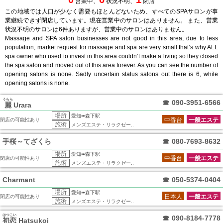
営業中、
状況不明、
閉店
この地域では人口が少なく需要もほとんどないため、すべてのSPAサロンが事
業継続できず閉店しています。現在営業中のサロンはありません。 また、営業
状況不明のサロンは6件ありますが、営業中のサロンはありません。
Massage and SPA salon businesses are not good in this area, due to less
population, market request for massage and spa are very small that’s why ALL
spa owner who used to invest in this area couldn’t make a living so they closed
the spa salon and moved out of this area forever. As you can see the number of
opening salons is none. Sadly uncertain status salons out there is 6, while
opening salons is none.
うらら
☎
090-3951-6566
麗
Urara
場所
愛知➠森下駅
中香台
一般エステ
閉店の可能性あり
施術
メンズエステ・リラクゼー..
手桜～てざくら
☎
080-7693-8632
場所
愛知➠森下駅
中香台
一般エステ
閉店の可能性あり
施術
メンズエステ・リラクゼー..
Charmant
☎
050-5374-0404
場所
愛知➠森下駅
日本人
一般エステ
閉店の可能性あり
施術
メンズエステ・リラクゼー..
はつこい
☎
090-8184-7778
初恋
Hatsukoi