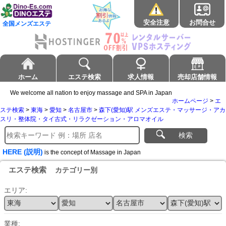
安全注意
お問合せ
全国メンズエステ
ホーム
エステ検索
求人情報
売却店舗情報
We welcome all nation to enjoy massage and SPA in Japan
ホームページ
>
エ
ステ検索
>
東海
>
愛知
>
名古屋市
>
森下(愛知)駅 メンズエステ・マッサージ・アカ
スリ・整体院・タイ古式・リラクゼーション・アロマオイル
検索
HERE (説明)
is the concept of Massage in Japan
エステ検索
カテゴリー別
エリア:
業種: