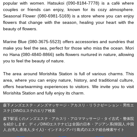
popular with women. Hatsukoi (090-8184-7778) is a café where 
couples or friends can enjoy, known for its cozy atmosphere. 
Seasonal Flower (080-6981-5169) is a store where you can enjoy 
flowers that change with the season, healing your heart with the 
beauty of flowers.

Marine Blue (080-3675-5523) offers accessories and sundries that 
make you feel the sea, perfect for those who miss the ocean. Mori 
no Hana (080-4840-8866) sells flowers nurtured in nature, allowing 
you to feel the beauty of nature.

The area around Morishita Station is full of various charms. This 
area, where you can enjoy nature, history, and traditional culture, 
offers heartwarming experiences to visitors. We invite you to visit 
Morishita Station and fully enjoy its charm.
森下メンズエステ・メンズマッサージ・アカスリ・リラクゼーション・男性エ
ステ | DINOエステのエリア検索
森下駅近くのメンズエステ・アカスリ・アロママッサージ・タイ古式・整体院
を紹介します。ディノDINOエステナビは全国の日本・アジアン系(韓国人,中国
人,台湾人,香港人,タイ人)・インドネシアバリ島式のエステ総合検索サイト