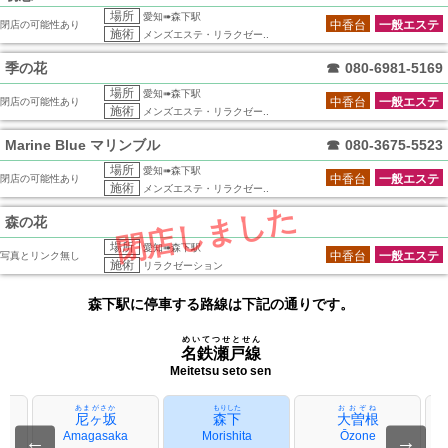
場所
愛知➠森下駅
中香台
一般エステ
閉店の可能性あり
施術
メンズエステ・リラクゼー..
季の花
☎
080-6981-5169
場所
愛知➠森下駅
中香台
一般エステ
閉店の可能性あり
施術
メンズエステ・リラクゼー..
Marine Blue マリンブル
☎
080-3675-5523
場所
愛知➠森下駅
中香台
一般エステ
閉店の可能性あり
施術
メンズエステ・リラクゼー..
閉店しました
森の花
場所
愛知➠森下駅
中香台
一般エステ
写真とリンク無し
施術
リラクゼーション
森下駅に停車する路線は下記の通りです。
めいてつせとせん
名鉄瀬戸線
Meitetsu seto sen
あまがさか
もりした
おおぞね
尼ヶ坂
森下
大曽根
Amagasaka
Morishita
Ōzone
←
→