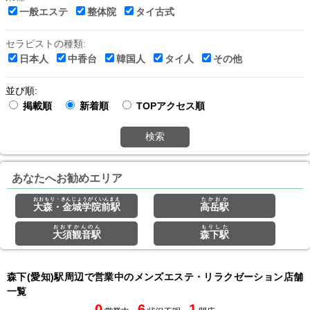
一般エステ
整体院
タイ古式
セラピストの種類:
日本人
中香台
韓国人
タイ人
その他
並び順:
掲載順
新着順
TOPアクセス順
検索
あなたへお勧めエリア
おおもり・きんじょうがくいんまえ
たかおか
大森・金城学院前駅
高岳駅
おおすかんのん
もりした
大須観音駅
森下駅
森下(愛知)駅周辺で営業中のメンズエステ・リラクゼーション店舗
一覧
0
6
1