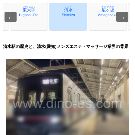
ひがしおおて
しみず
あまがさか
東大手
清水
尼ヶ坂
Higashi-Ōte
Shimizu
Amagasaka
←
→
清水駅の歴史と、清水(愛知)メンズエステ・マッサージ業界の背景