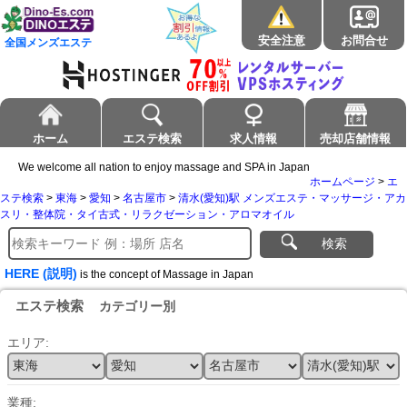
安全注意
お問合せ
全国メンズエステ
ホーム
エステ検索
求人情報
売却店舗情報
We welcome all nation to enjoy massage and SPA in Japan
ホームページ
>
エ
ステ検索
>
東海
>
愛知
>
名古屋市
>
清水(愛知)駅 メンズエステ・マッサージ・アカ
スリ・整体院・タイ古式・リラクゼーション・アロマオイル
検索
HERE (説明)
is the concept of Massage in Japan
エステ検索
カテゴリー別
エリア:
業種: