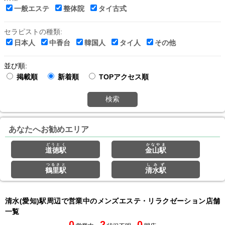
一般エステ
整体院
タイ古式
セラピストの種類:
日本人
中香台
韓国人
タイ人
その他
並び順:
掲載順
新着順
TOPアクセス順
検索
あなたへお勧めエリア
どうとく
かなやま
道徳駅
金山駅
つるさと
しみず
鶴里駅
清水駅
清水(愛知)駅周辺で営業中のメンズエステ・リラクゼーション店舗
一覧
0
2
0