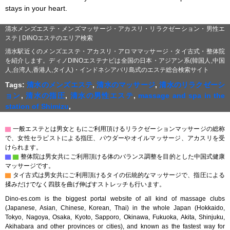
stays in your heart.
清水メンズエステ・メンズマッサージ・アカスリ・リラクゼーション・男性エ
ステ | DINOエステのエリア検索
清水駅近くのメンズエステ・アカスリ・アロママッサージ・タイ古式・整体院
を紹介します。ディノDINOエステナビは全国の日本・アジアン系(韓国人,中国
人,台湾人,香港人,タイ人)・インドネシアバリ島式のエステ総合検索サイト
Tags:
清水のメンズエステ
,
清水のマッサージ
,
清水のリラクゼーシ
ョン
,
清水の指圧
,
清水の男性エステ
,
massage and spa in the
station of Shimizu
,
▇
一般エステとは男女ともにご利用頂けるリラクゼーションマッサージの総称
で、女性セラピストによる指圧、パウダーやオイルマッサージ、アカスリを受
けられます。
▇
▇
整体院は男女共にご利用頂ける体のバランス調整を目的とした中国式健康
マッサージです。
▇
タイ古式は男女共にご利用頂けるタイの伝統的なマッサージで、指圧による
揉みだけでなく四肢を曲げ伸ばすストレッチも行います。
Dino-es.com is the biggest portal website of all kind of massage clubs
(Japanese, Asian, Chinese, Korean, Thai) in the whole Japan (Hokkaido,
Tokyo, Nagoya, Osaka, Kyoto, Sapporo, Okinawa, Fukuoka, Akita, Shinjuku,
Akihabara and other provinces or cities), and known as the fastest way for