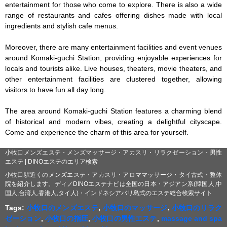
entertainment for those who come to explore. There is also a wide 
range of restaurants and cafes offering dishes made with local 
ingredients and stylish cafe menus.

Moreover, there are many entertainment facilities and event venues 
around Komaki-guchi Station, providing enjoyable experiences for 
locals and tourists alike. Live houses, theaters, movie theaters, and 
other entertainment facilities are clustered together, allowing 
visitors to have fun all day long.

The area around Komaki-guchi Station features a charming blend 
of historical and modern vibes, creating a delightful cityscape. 
Come and experience the charm of this area for yourself.
小牧口メンズエステ・メンズマッサージ・アカスリ・リラクゼーション・男性
エステ | DINOエステのエリア検索
小牧口駅近くのメンズエステ・アカスリ・アロママッサージ・タイ古式・整体
院を紹介します。ディノDINOエステナビは全国の日本・アジアン系(韓国人,中
国人,台湾人,香港人,タイ人)・インドネシアバリ島式のエステ総合検索サイト
Tags:
小牧口のメンズエステ
,
小牧口のマッサージ
,
小牧口のリラク
ゼーション
,
小牧口の指圧
,
小牧口の男性エステ
,
massage and spa