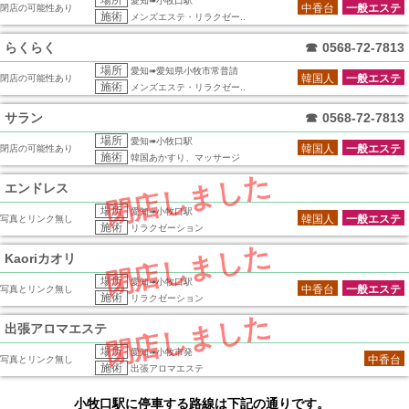
場所
愛知➠小牧口駅
中香台
一般エステ
閉店の可能性あり
施術
メンズエステ・リラクゼー..
らくらく
☎
0568-72-7813
場所
愛知➠愛知県小牧市常普請
韓国人
一般エステ
閉店の可能性あり
施術
メンズエステ・リラクゼー..
サラン
☎
0568-72-7813
場所
愛知➠小牧口駅
韓国人
一般エステ
閉店の可能性あり
施術
韓国あかすり、マッサージ
閉店しました
エンドレス
場所
愛知➠小牧口駅
韓国人
一般エステ
写真とリンク無し
施術
リラクゼーション
閉店しました
Kaoriカオリ
場所
愛知➠小牧口駅
中香台
一般エステ
写真とリンク無し
施術
リラクゼーション
閉店しました
出張アロマエステ
場所
愛知➠小牧市発
中香台
写真とリンク無し
施術
出張アロマエステ
小牧口駅に停車する路線は下記の通りです。