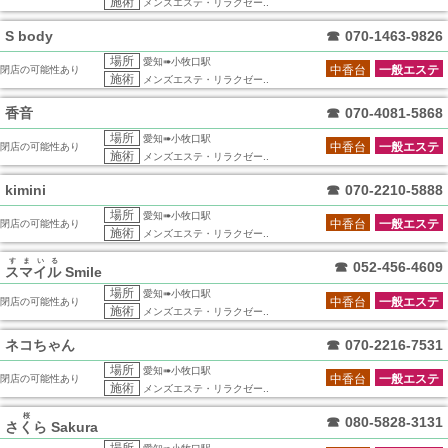
施術
メンズエステ・リラクゼー..
S body
☎
070-1463-9826
場所
愛知➠小牧口駅
中香台
一般エステ
閉店の可能性あり
施術
メンズエステ・リラクゼー..
香音
☎
070-4081-5868
場所
愛知➠小牧口駅
中香台
一般エステ
閉店の可能性あり
施術
メンズエステ・リラクゼー..
kimini
☎
070-2210-5888
場所
愛知➠小牧口駅
中香台
一般エステ
閉店の可能性あり
施術
メンズエステ・リラクゼー..
すまいる
☎
052-456-4609
スマイル
Smile
場所
愛知➠小牧口駅
中香台
一般エステ
閉店の可能性あり
施術
メンズエステ・リラクゼー..
ネコちゃん
☎
070-2216-7531
場所
愛知➠小牧口駅
中香台
一般エステ
閉店の可能性あり
施術
メンズエステ・リラクゼー..
桜
☎
080-5828-3131
さくら
Sakura