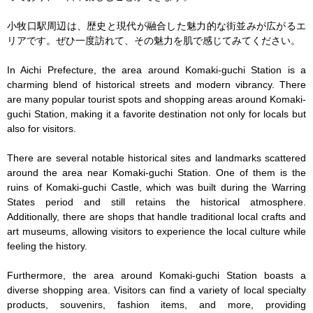
小牧口駅周辺は、歴史と現代が融合した魅力的な街並みが広がるエ
リアです。ぜひ一度訪れて、その魅力を肌で感じてみてください。

In Aichi Prefecture, the area around Komaki-guchi Station is a 
charming blend of historical streets and modern vibrancy. There 
are many popular tourist spots and shopping areas around Komaki-
guchi Station, making it a favorite destination not only for locals but 
also for visitors.

There are several notable historical sites and landmarks scattered 
around the area near Komaki-guchi Station. One of them is the 
ruins of Komaki-guchi Castle, which was built during the Warring 
States period and still retains the historical atmosphere. 
Additionally, there are shops that handle traditional local crafts and 
art museums, allowing visitors to experience the local culture while 
feeling the history.

Furthermore, the area around Komaki-guchi Station boasts a 
diverse shopping area. Visitors can find a variety of local specialty 
products, souvenirs, fashion items, and more, providing 