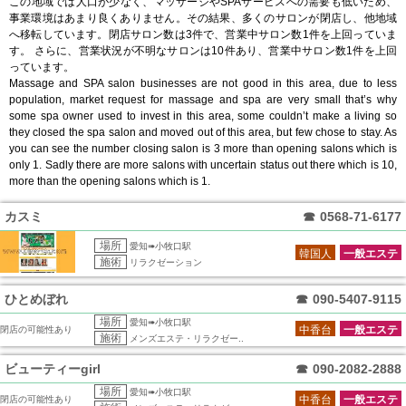
この地域では人口が少なく、マッサージやSPAサービスへの需要も低いため、
事業環境はあまり良くありません。その結果、多くのサロンが閉店し、他地域
へ移転しています。閉店サロン数は3件で、営業中サロン数1件を上回っていま
す。 さらに、営業状況が不明なサロンは10件あり、営業中サロン数1件を上回
っています。
Massage and SPA salon businesses are not good in this area, due to less
population, market request for massage and spa are very small that’s why
some spa owner used to invest in this area, some couldn’t make a living so
they closed the spa salon and moved out of this area, but few chose to stay. As
you can see the number closing salon is 3 more than opening salons which is
only 1. Sadly there are more salons with uncertain status out there which is 10,
more than the opening salons which is 1.
カスミ
☎
0568-71-6177
場所
愛知➠小牧口駅
韓国人
一般エステ
施術
リラクゼーション
ひとめぼれ
☎
090-5407-9115
場所
愛知➠小牧口駅
中香台
一般エステ
閉店の可能性あり
施術
メンズエステ・リラクゼー..
ビューティーgirl
☎
090-2082-2888
場所
愛知➠小牧口駅
中香台
一般エステ
閉店の可能性あり