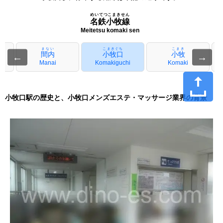
めいてつこまきせん
名鉄小牧線
Meitetsu komaki sen
まない
こまきぐち
こまき
間内
小牧口
小牧
←
→
Manai
Komakiguchi
Komaki
小牧口駅の歴史と、小牧口メンズエステ・マッサージ業界の背景