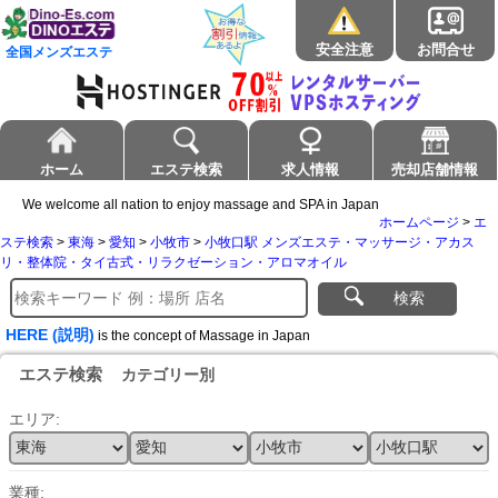
安全注意
お問合せ
全国メンズエステ
ホーム
エステ検索
求人情報
売却店舗情報
We welcome all nation to enjoy massage and SPA in Japan
ホームページ
>
エ
ステ検索
>
東海
>
愛知
>
小牧市
>
小牧口駅 メンズエステ・マッサージ・アカス
リ・整体院・タイ古式・リラクゼーション・アロマオイル
検索
HERE (説明)
is the concept of Massage in Japan
エステ検索
カテゴリー別
エリア:
業種: