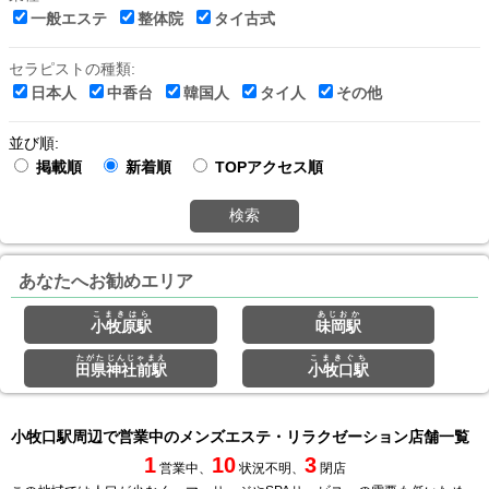
一般エステ
整体院
タイ古式
セラピストの種類:
日本人
中香台
韓国人
タイ人
その他
並び順:
掲載順
新着順
TOPアクセス順
検索
あなたへお勧めエリア
こまきはら
あじおか
小牧原駅
味岡駅
たがたじんじゃまえ
こまきぐち
田県神社前駅
小牧口駅
小牧口駅周辺で営業中のメンズエステ・リラクゼーション店舗一覧
1
10
3
営業中、
状況不明、
閉店