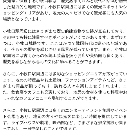
愛知県に位置する小牧口駅は、歴史ある街並みと現代の活気が融合
した魅力的な地域です。小牧口駅周辺には多くの観光スポットやシ
ョッピングエリアがあり、地元の人々だけでなく観光客にも人気の
場所となっています。

小牧口駅周辺にはさまざまな歴史的建造物や史跡が点在しており、
その中でも特に注目すべきポイントがいくつかあります。まずひと
つは、小牧口城跡です。ここはかつて戦国時代に築かれた城であ
り、今もその歴史を感じさせる風景が残っています。また、小牧口
駅周辺には古くからの伝統工芸品を扱うお店や美術館も多くあり、
歴史を感じながら地元の文化に触れることができます。

さらに、小牧口駅周辺には多彩なショッピングエリアが広がってい
ます。地元の特産品やお土産物、ファッションアイテムなど、さま
ざまな商品が揃っており、訪れる人々を楽しませてくれます。ま
た、飲食店やカフェも充実しており、地元の食材を使った料理やお
しゃれなカフェメニューを堪能することができます。

さらに、小牧口駅周辺には多くのエンターテイメント施設やイベン
ト会場もあり、地元の方々や観光客に楽しい時間を提供していま
す。ライブハウスや劇場、映画館など、さまざまな娯楽施設が集ま
っており、一日中楽しむことができます。
