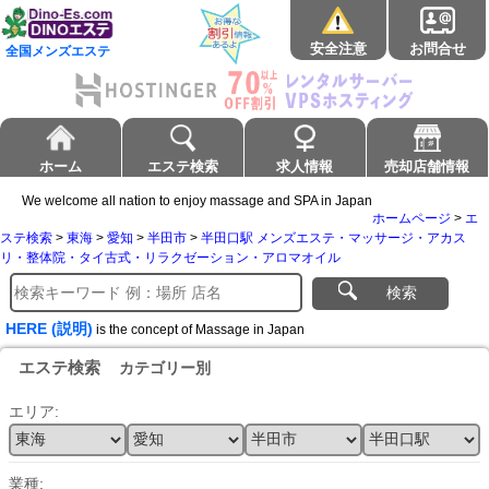
安全注意
お問合せ
全国メンズエステ
ホーム
エステ検索
求人情報
売却店舗情報
We welcome all nation to enjoy massage and SPA in Japan
ホームページ
>
エ
ステ検索
>
東海
>
愛知
>
半田市
>
半田口駅 メンズエステ・マッサージ・アカス
リ・整体院・タイ古式・リラクゼーション・アロマオイル
検索
HERE (説明)
is the concept of Massage in Japan
エステ検索
カテゴリー別
エリア:
業種: