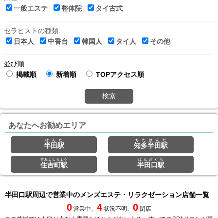
一般エステ
整体院
タイ古式
セラピストの種類:
日本人
中香台
韓国人
タイ人
その他
並び順:
掲載順
新着順
TOPアクセス順
検索
あなたへお勧めエリア
はんだ
ちたはんだ
半田駅
知多半田駅
すみよしちょう
はんだぐち
住吉町駅
半田口駅
半田口駅周辺で営業中のメンズエステ・リラクゼーション店舗一覧
0
4
0
営業中、
状況不明、
閉店