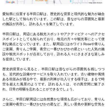
愛知県に位置する半田口駅は、歴史的な背景と現代的な魅力が融合
した駅として知られています。この駅は、昔ながらの雰囲気と最新
の施設が共存し、訪れる人々を魅了しています。

半田口駅は、周辺にある観光スポットやアクティビティへのアクセ
スポイントとしても知られており、地元の方々や観光客にとって便
利な拠点となっています。また、駅周辺にはホワイトRoseや青りん
ご楽園、青りんご学園、夜空に一番ぴかぴかの星といった人気の施
設や観光スポットが点在しており、訪れる人々にさまざまな楽しみ
を提供しています。

歴史的背景から見ると、半田口駅は昔ながらの雰囲気を残しつつ
も、近代的な設備やサービスを取り入れています。古い建物や風情
ある街並みが残る中で、最新の列車が出入りする様子は、まるで時
空を超えた風景のようです。訪れる人々は、その異空間に魅了さ
れ、日常の喧騒を忘れることができるでしょう。

さらに、半田口駅周辺には自然豊かな環境も広がっており、青りん
ご楽園や夜空に一番ぴかぴかの星など、美しい景色や新鮮な空気を