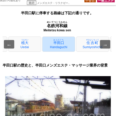
中香台
一般エステ
閉店の可能性あり
施術
メンズエステ・リラクゼー..
半田口駅に停車する路線は下記の通りです。
めいてつこうわせん
名鉄河和線
Meitetsu kowa sen
うえだい
はんだぐち
すみよしちょう
植大
半田口
住吉町
←
→
Uedai
Handaguchi
Sumiyoshichō
半田口駅の歴史と、半田口メンズエステ・マッサージ業界の背景