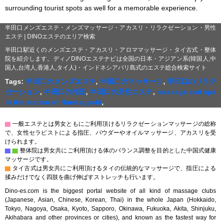
surrounding tourist spots as well for a memorable experience.
半田口メンズエステ・メンズマッサージ・アカスリ・リラクゼーション・男性
エステ | DINOエステのエリア検索
半田口駅近くのメンズエステ・アカスリ・アロママッサージ・タイ古式・整体
院を紹介します。ディノDINOエステナビは全国の日本・アジアン系(韓国人,中
国人,台湾人,香港人,タイ人)・インドネシアバリ島式のエステ総合検索サイト
Tags:
半田口のメンズエステ
,
半田口のマッサージ
,
半田口のリラク
ゼーション
,
半田口の指圧
,
半田口の男性エステ
,
massage and spa
in the station of Handaguchi
,
▇
一般エステとは男女ともにご利用頂けるリラクゼーションマッサージの総称
で、女性セラピストによる指圧、パウダーやオイルマッサージ、アカスリを受
けられます。
▇
▇
整体院は男女共にご利用頂ける体のバランス調整を目的とした中国式健康
マッサージです。
▇
タイ古式は男女共にご利用頂けるタイの伝統的なマッサージで、指圧による
揉みだけでなく四肢を曲げ伸ばすストレッチも行います。
Dino-es.com is the biggest portal website of all kind of massage clubs
(Japanese, Asian, Chinese, Korean, Thai) in the whole Japan (Hokkaido,
Tokyo, Nagoya, Osaka, Kyoto, Sapporo, Okinawa, Fukuoka, Akita, Shinjuku,
Akihabara and other provinces or cities), and known as the fastest way for