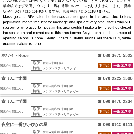
この地域では人口が少なく需要もほとんどないため、すべてのSPAサロンが事
業継続できず閉店しています。現在営業中のサロンはありません。 また、営業
状況不明のサロンは4件ありますが、営業中のサロンはありません。
Massage and SPA salon businesses are not good in this area, due to less
population, market request for massage and spa are very small that’s why ALL
spa owner who used to invest in this area couldn’t make a living so they closed
the spa salon and moved out of this area forever. As you can see the number of
opening salons is none. Sadly uncertain status salons out there is 4, while
opening salons is none.
ホワイトRose
☎
080-3675-5523
場所
愛知➠半田口駅
中香台
一般エステ
閉店の可能性あり
施術
メンズエステ・リラクゼー..
青りんご楽園
☎
070-2222-1500
場所
愛知➠河和線 半田口駅
中香台
一般エステ
閉店の可能性あり
施術
メンズエステ・リラクゼー..
青りんご学園
☎
090-8470-2234
場所
愛知➠河和線 半田口駅
中香台
一般エステ
閉店の可能性あり
施術
メンズエステ・リラクゼー..
夜空に一番ぴかぴかの星
☎
090-9915-6111
場所
愛知➠河和線 半田口駅