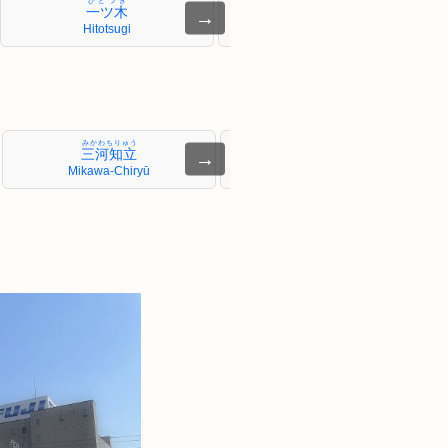
ひとつぎ
ふじまつ
一ツ木
富士松
→
Hitotsugi
Fujimatsu
みかわちりゅう
みかわやつはし
三河知立
三河八橋
→
Mikawa-Chiryū
Mikawa-Yatsuhashi