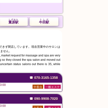
しげはら
うしだ
重原駅
牛田駅
続できず閉店しています。現在営業中のサロンは
りません。
, market request for massage and spa are very
ing so they closed the spa salon and moved out
ncertain status salons out there is 35, while
☎
070-3165-1358
3:00
中香台
一般エステ
☎
090-9908-7020
3:00