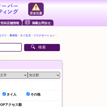
安全注意
売却店舗情報
掲載お問合せ
カスリ・整体院・タイ古式・リラクゼーション・
検索
）
タイ人
その他
TOPアクセス順