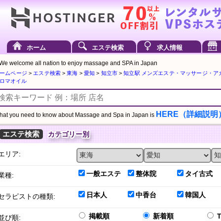
ホーム
エステ検索
求人情報
We welcome all nation to enjoy massage and SPA in Japan
ームページ
>
エステ検索
>
東海
>
愛知
>
知立市
>
知立駅 メンズエステ・マッサージ・ア
ロマオイル
HERE（詳細説明
at you need to know about Massage and Spa in Japan is
エステ検索
カテゴリー別
エリア:
一般エステ
整体院
タイ古式
業種:
日本人
中香台
韓国人
セラピストの種類:
掲載順
新着順
並び順: