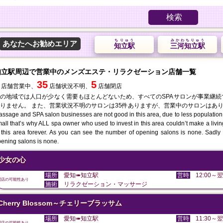
検索
ちりゅう
みかわちりゅう
あなたへお勧めエリア
知立駅
三河知立駅
知立駅周辺で営業中のメンズエステ・リラクゼーション店舗一覧
35
5
店舗営業中、
店舗状況不明、
店舗閉店
の地域では人口が少なく需要もほとんどないため、すべてのSPAサロンが事業継
りません。 また、営業状況不明のサロンは35件ありますが、営業中のサロンはあ
ssage and SPA salon businesses are not good in this area, due to less population
all that’s why ALL spa owner who used to invest in this area couldn’t make a liv
 this area forever. As you can see the number of opening salons is none. Sadly u
ening salons is none.
少女の心
場所
愛知➠知立駅
営時
12:00～翌
閉店の可能性あり
施術
リラクゼーション・マッサージ
Cherry Blossom～チェリーブラッサム
場所
愛知➠知立駅
営時
11:30～翌
閉店の可能性あり