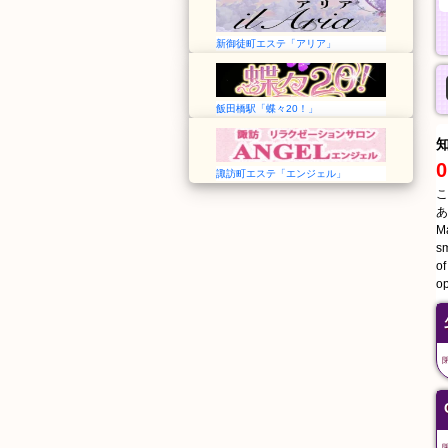
新御徒町エステ「アリア」
飯田橋駅「蝶々20！」
0
諏訪町エステ「エンジェル」
こ
あ
Ma
sm
of
op