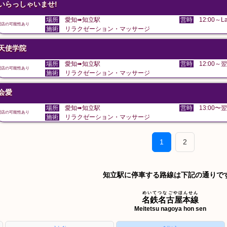
いらっしゃいませ!
場所
愛知➠知立駅
営時
12:00～La
閉店の可能性あり
施術
リラクゼーション・マッサージ
天使学院
場所
愛知➠知立駅
営時
12:00～翌
閉店の可能性あり
施術
リラクゼーション・マッサージ
会愛
場所
愛知➠知立駅
営時
13:00〜翌
閉店の可能性あり
施術
リラクゼーション・マッサージ
1
2
知立駅に停車する路線は下記の通りで
めいてつなごやほんせん
名鉄名古屋本線
Meitetsu nagoya hon sen