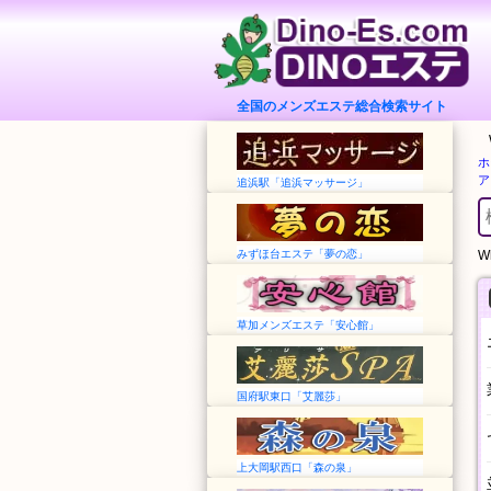
全国のメンズエステ総合検索サイト
ホ
ア
追浜駅「追浜マッサージ」
みずほ台エステ「夢の恋」
Wh
草加メンズエステ「安心館」
国府駅東口「艾麗莎」
上大岡駅西口「森の泉」