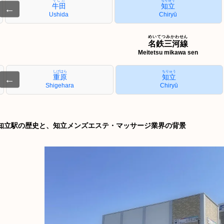
うしだ
ちりゅう
牛田
知立
←
Ushida
Chiryū
めいてつみかわせん
名鉄三河線
Meitetsu mikawa sen
しげはら
ちりゅう
重原
知立
←
Shigehara
Chiryū
知立駅の歴史と、知立メンズエステ・マッサージ業界の背景