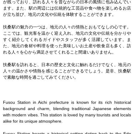
が残っており、訪れる人々を昔ながらの日本の風情に包み込んでい
ます。また、駅の周辺には伝統的な工芸品や食べ物を楽しめるお店
が立ち並び、地元の文化や伝統を体験することができます。

扶桑駅の魅力の一つは、地元の人々の情熱とおもてなしの心です。
ここでは、観光客を温かく迎え入れ、地元の文化や伝統を分かりや
すく紹介してくれるガイドやスタッフが多く活躍しています。ま
た、地元の食材や料理を使った美味しいお土産や飲食店も多く、訪
れる人々を心から満足させてくれること間違いありません。

扶桑駅を訪れると、日本の歴史と文化に触れるだけでなく、地元の
人々の温かさや情熱を感じることができるでしょう。是非、扶桑駅
で素敵な時間を過ごしてみてください。

Fusou Station in Aichi prefecture is known for its rich historical 
background and charm, blending traditional Japanese elements 
with modern vibes. This station is loved by many tourists and locals 
alike for its unique atmosphere.

Fusou Station boasts a historical setting dating back to the Edo 