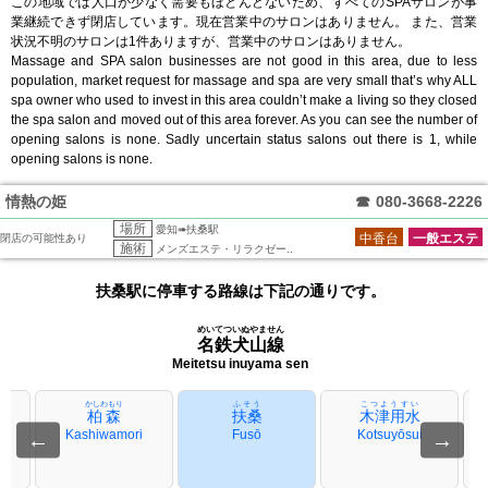
この地域では人口が少なく需要もほとんどないため、すべてのSPAサロンが事
業継続できず閉店しています。現在営業中のサロンはありません。 また、営業
状況不明のサロンは1件ありますが、営業中のサロンはありません。
Massage and SPA salon businesses are not good in this area, due to less
population, market request for massage and spa are very small that’s why ALL
spa owner who used to invest in this area couldn’t make a living so they closed
the spa salon and moved out of this area forever. As you can see the number of
opening salons is none. Sadly uncertain status salons out there is 1, while
opening salons is none.
情熱の姫
☎
080-3668-2226
場所
愛知➠扶桑駅
中香台
一般エステ
閉店の可能性あり
施術
メンズエステ・リラクゼー..
扶桑駅に停車する路線は下記の通りです。
めいてついぬやません
名鉄犬山線
Meitetsu inuyama sen
かしわもり
ふそう
こつようすい
柏森
扶桑
木津用水
←
Kashiwamori
Fusō
Kotsuyōsui
→