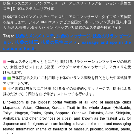
扶桑メンズエステ・メンズマッサージ・アカスリ・リラクゼーション・男性エ
ステ | DINOエステのエリア検索
扶桑駅近くのメンズエステ・アカスリ・アロママッサージ・タイ古式・整体院
を紹介します。ディノDINOエステナビは全国の日本・アジアン系(韓国人,中国
人,台湾人,香港人,タイ人)・インドネシアバリ島式のエステ総合検索サイト
Tags:
扶桑のメンズエステ
,
扶桑のマッサージ
,
扶桑のリラクゼーシ
ョン
,
扶桑の指圧
,
扶桑の男性エステ
,
massage and spa in the
station of Fusō
,
▇
一般エステとは男女ともにご利用頂けるリラクゼーションマッサージの総称
で、女性セラピストによる指圧、パウダーやオイルマッサージ、アカスリを受
けられます。
▇
▇
整体院は男女共にご利用頂ける体のバランス調整を目的とした中国式健康
マッサージです。
▇
タイ古式は男女共にご利用頂けるタイの伝統的なマッサージで、指圧による
揉みだけでなく四肢を曲げ伸ばすストレッチも行います。
Dino-es.com is the biggest portal website of all kind of massage clubs
(Japanese, Asian, Chinese, Korean, Thai) in the whole Japan (Hokkaido,
Tokyo, Nagoya, Osaka, Kyoto, Sapporo, Okinawa, Fukuoka, Akita, Shinjuku,
Akihabara and other provinces or cities), and known as the fastest way for
Japanese and foreigners who are looking to have a relaxation and massaging
related information (name of therapist or masseur, pricelist, location, photo,