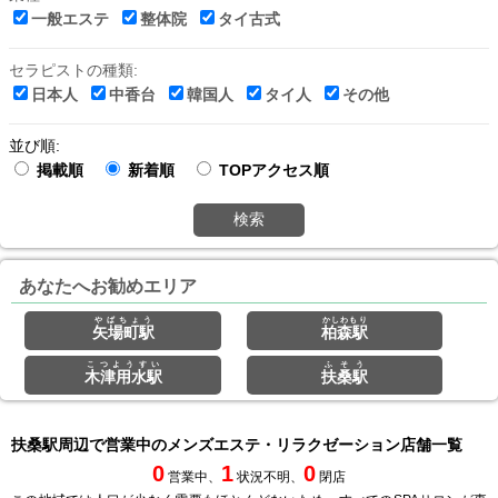
一般エステ
整体院
タイ古式
セラピストの種類:
日本人
中香台
韓国人
タイ人
その他
並び順:
掲載順
新着順
TOPアクセス順
検索
あなたへお勧めエリア
やばちょう
かしわもり
矢場町駅
柏森駅
こつようすい
ふそう
木津用水駅
扶桑駅
扶桑駅周辺で営業中のメンズエステ・リラクゼーション店舗一覧
0
1
0
営業中、
状況不明、
閉店