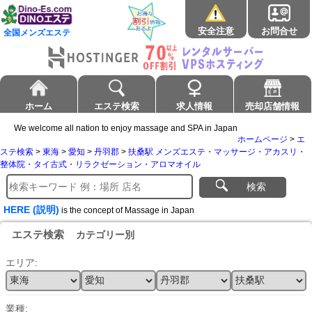
安全注意
お問合せ
全国メンズエステ
ホーム
エステ検索
求人情報
売却店舗情報
We welcome all nation to enjoy massage and SPA in Japan
ホームページ
>
エ
ステ検索
>
東海
>
愛知
>
丹羽郡
>
扶桑駅 メンズエステ・マッサージ・アカスリ・
整体院・タイ古式・リラクゼーション・アロマオイル
検索
HERE (説明)
is the concept of Massage in Japan
エステ検索
カテゴリー別
エリア:
業種: