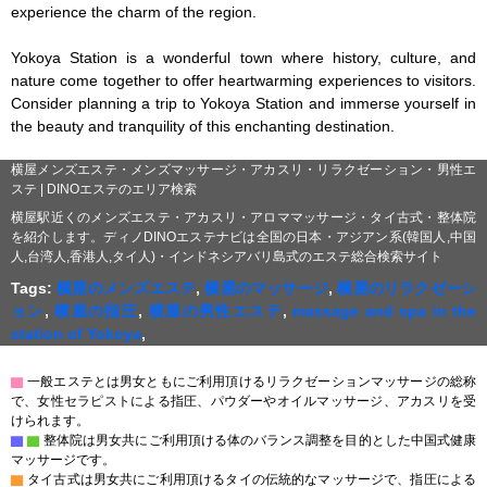
experience the charm of the region.

Yokoya Station is a wonderful town where history, culture, and 
nature come together to offer heartwarming experiences to visitors. 
Consider planning a trip to Yokoya Station and immerse yourself in 
the beauty and tranquility of this enchanting destination.
横屋メンズエステ・メンズマッサージ・アカスリ・リラクゼーション・男性エ
ステ | DINOエステのエリア検索
横屋駅近くのメンズエステ・アカスリ・アロママッサージ・タイ古式・整体院
を紹介します。ディノDINOエステナビは全国の日本・アジアン系(韓国人,中国
人,台湾人,香港人,タイ人)・インドネシアバリ島式のエステ総合検索サイト
Tags:
横屋のメンズエステ
,
横屋のマッサージ
,
横屋のリラクゼーシ
ョン
,
横屋の指圧
,
横屋の男性エステ
,
massage and spa in the
station of Yokoya
,
▇
一般エステとは男女ともにご利用頂けるリラクゼーションマッサージの総称
で、女性セラピストによる指圧、パウダーやオイルマッサージ、アカスリを受
けられます。
▇
▇
整体院は男女共にご利用頂ける体のバランス調整を目的とした中国式健康
マッサージです。
▇
タイ古式は男女共にご利用頂けるタイの伝統的なマッサージで、指圧による