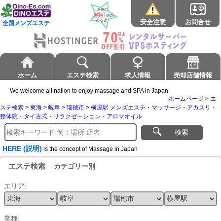
安全注意
お問合せ
全国メンズエステ
ホーム
エステ検索
求人情報
売却店舗情報
We welcome all nation to enjoy massage and SPA in Japan
ホームページ
>
エ
ステ検索
>
東海
>
岐阜
>
瑞穂市
>
横屋駅 メンズエステ・マッサージ・アカスリ・
整体院・タイ古式・リラクゼーション・アロマオイル
検索
HERE (説明)
is the concept of Massage in Japan
エステ検索
カテゴリー別
エリア:
業種: