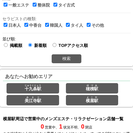
一般エステ
整体院
タイ古式
セラピストの種類:
日本人
中香台
韓国人
タイ人
その他
並び順:
掲載順
新着順
TOPアクセス順
検索
あなたへお勧めエリア
じゅうくじょう
ほづみ
十九条駅
穂積駅
みえじ
よこや
美江寺駅
横屋駅
横屋駅周辺で営業中のメンズエステ・リラクゼーション店舗一覧
0
1
0
営業中、
状況不明、
閉店