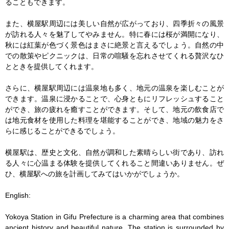
ることもできます。

また、横屋駅周辺には美しい自然が広がっており、四季折々の風景
が訪れる人々を魅了してやみません。特に春には桜が満開になり、
秋には紅葉が色づく景色はまさに絶景と言えるでしょう。自然の中
での散策やピクニックは、日常の喧騒を忘れさせてくれる贅沢なひ
とときを提供してくれます。

さらに、横屋駅周辺には温泉地も多く、地元の温泉を楽しむことが
できます。温泉に浸かることで、心身ともにリフレッシュすること
ができ、旅の疲れを癒すことができます。そして、地元の飲食店で
は地元食材を使用した料理を堪能することができ、地域の魅力をさ
らに感じることができるでしょう。

横屋駅は、歴史と文化、自然が調和した素晴らしい街であり、訪れ
る人々に心温まる体験を提供してくれること間違いありません。ぜ
ひ、横屋駅への旅を計画してみてはいかがでしょうか。

English:

Yokoya Station in Gifu Prefecture is a charming area that combines 
ancient history and beautiful nature. The station is surrounded by 