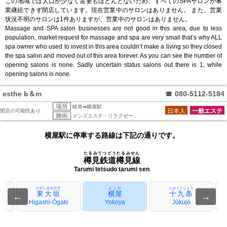
この地域では人口が少なく需要もほとんどないため、すべてのSPAサロンが事
業継続できず閉店しています。現在営業中のサロンはありません。 また、営業
状況不明のサロンは1件ありますが、営業中のサロンはありません。
Massage and SPA salon businesses are not good in this area, due to less
population, market request for massage and spa are very small that’s why ALL
spa owner who used to invest in this area couldn’t make a living so they closed
the spa salon and moved out of this area forever. As you can see the number of
opening salons is none. Sadly uncertain status salons out there is 1, while
opening salons is none.
esthe b＆m
☎
080-5112-5184
場所
岐阜➠横屋駅
日本人
一般エステ
閉店の可能性あり
施術
メンズエステ・リラクゼー..
横屋駅に停車する路線は下記の通りです。
たるみてつどうたるみせん
樽見鉄道樽見線
Tarumi tetsudo tarumi sen
ひがしおおがき
よこや
じゅうくじょう
東大垣
横屋
十九条
←
→
Higashi-Ōgaki
Yokoya
Jūkujō