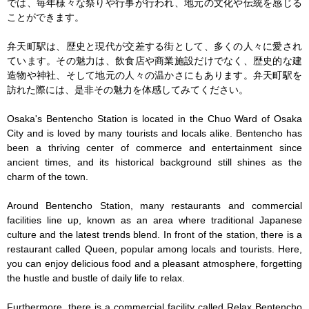
では、毎年様々な祭りや行事が行われ、地元の文化や伝統を感じる
ことができます。

弁天町駅は、歴史と現代が交差する街として、多くの人々に愛され
ています。その魅力は、飲食店や商業施設だけでなく、歴史的な建
造物や神社、そして地元の人々の温かさにもあります。弁天町駅を
訪れた際には、是非その魅力を体感してみてください。

Osaka's Bentencho Station is located in the Chuo Ward of Osaka 
City and is loved by many tourists and locals alike. Bentencho has 
been a thriving center of commerce and entertainment since 
ancient times, and its historical background still shines as the 
charm of the town.

Around Bentencho Station, many restaurants and commercial 
facilities line up, known as an area where traditional Japanese 
culture and the latest trends blend. In front of the station, there is a 
restaurant called Queen, popular among locals and tourists. Here, 
you can enjoy delicious food and a pleasant atmosphere, forgetting 
the hustle and bustle of daily life to relax.

Furthermore, there is a commercial facility called Relax Bentencho 