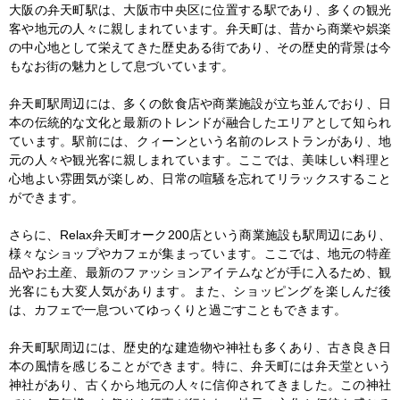
大阪の弁天町駅は、大阪市中央区に位置する駅であり、多くの観光
客や地元の人々に親しまれています。弁天町は、昔から商業や娯楽
の中心地として栄えてきた歴史ある街であり、その歴史的背景は今
もなお街の魅力として息づいています。

弁天町駅周辺には、多くの飲食店や商業施設が立ち並んでおり、日
本の伝統的な文化と最新のトレンドが融合したエリアとして知られ
ています。駅前には、クィーンという名前のレストランがあり、地
元の人々や観光客に親しまれています。ここでは、美味しい料理と
心地よい雰囲気が楽しめ、日常の喧騒を忘れてリラックスすること
ができます。

さらに、Relax弁天町オーク200店という商業施設も駅周辺にあり、
様々なショップやカフェが集まっています。ここでは、地元の特産
品やお土産、最新のファッションアイテムなどが手に入るため、観
光客にも大変人気があります。また、ショッピングを楽しんだ後
は、カフェで一息ついてゆっくりと過ごすこともできます。

弁天町駅周辺には、歴史的な建造物や神社も多くあり、古き良き日
本の風情を感じることができます。特に、弁天町には弁天堂という
神社があり、古くから地元の人々に信仰されてきました。この神社