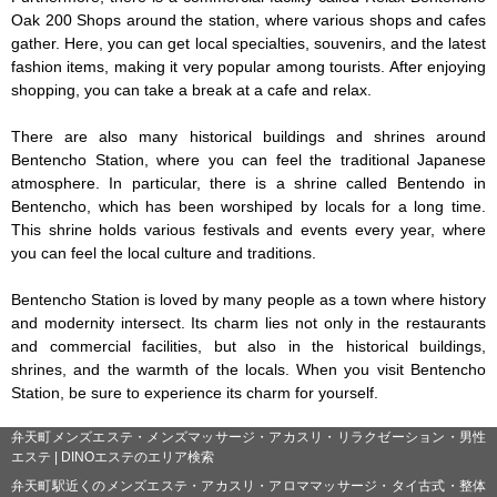
Oak 200 Shops around the station, where various shops and cafes 
gather. Here, you can get local specialties, souvenirs, and the latest 
fashion items, making it very popular among tourists. After enjoying 
shopping, you can take a break at a cafe and relax.

There are also many historical buildings and shrines around 
Bentencho Station, where you can feel the traditional Japanese 
atmosphere. In particular, there is a shrine called Bentendo in 
Bentencho, which has been worshiped by locals for a long time. 
This shrine holds various festivals and events every year, where 
you can feel the local culture and traditions.

Bentencho Station is loved by many people as a town where history 
and modernity intersect. Its charm lies not only in the restaurants 
and commercial facilities, but also in the historical buildings, 
shrines, and the warmth of the locals. When you visit Bentencho 
Station, be sure to experience its charm for yourself.
弁天町メンズエステ・メンズマッサージ・アカスリ・リラクゼーション・男性
エステ | DINOエステのエリア検索
弁天町駅近くのメンズエステ・アカスリ・アロママッサージ・タイ古式・整体