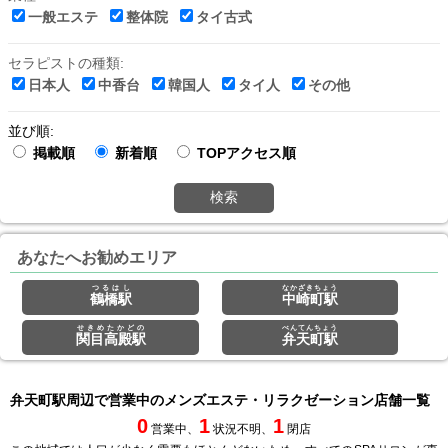
一般エステ
整体院
タイ古式
セラピストの種類:
日本人
中香台
韓国人
タイ人
その他
並び順:
掲載順
新着順
TOPアクセス順
検索
あなたへお勧めエリア
つるはし
なかざきちょう
鶴橋駅
中崎町駅
せきめたかどの
べんてんちょう
関目高殿駅
弁天町駅
弁天町駅周辺で営業中のメンズエステ・リラクゼーション店舗一覧
0
1
1
営業中、
状況不明、
閉店