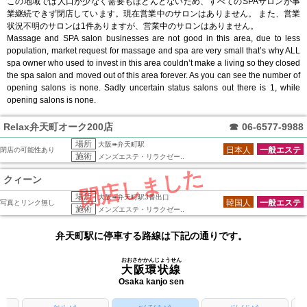
この地域では人口が少なく需要もほとんどないため、すべてのSPAサロンが事
業継続できず閉店しています。現在営業中のサロンはありません。 また、営業
状況不明のサロンは1件ありますが、営業中のサロンはありません。
Massage and SPA salon businesses are not good in this area, due to less
population, market request for massage and spa are very small that’s why ALL
spa owner who used to invest in this area couldn’t make a living so they closed
the spa salon and moved out of this area forever. As you can see the number of
opening salons is none. Sadly uncertain status salons out there is 1, while
opening salons is none.
Relax弁天町オーク200店
☎
06-6577-9988
場所
大阪➠弁天町駅
日本人
一般エステ
閉店の可能性あり
施術
メンズエステ・リラクゼー..
閉店しました
クィーン
場所
大阪➠弁天町駅3番出口
韓国人
一般エステ
写真とリンク無し
施術
メンズエステ・リラクゼー..
弁天町駅に停車する路線は下記の通りです。
おおさかかんじょうせん
大阪環状線
Osaka kanjo sen
たいしょう
べんてんちょう
にしくじょう