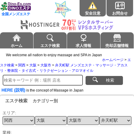
安全注意
お問合せ
全国メンズエステ
ホーム
エステ検索
求人情報
売却店舗情報
We welcome all nation to enjoy massage and SPA in Japan
ホームページ
>
エ
ステ検索
>
関西
>
大阪
>
大阪市
>
弁天町駅 メンズエステ・マッサージ・アカス
リ・整体院・タイ古式・リラクゼーション・アロマオイル
検索
HERE (説明)
is the concept of Massage in Japan
エステ検索
カテゴリー別
エリア:
業種: