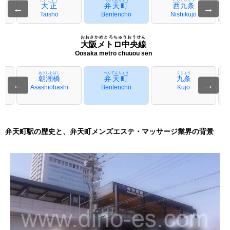
大正
弁天町
西九条
←
→
i
Taishō
Bentenchō
Nishikujō
おおさかめとろちゅうおうせん
大阪メトロ中央線
Oosaka metro chuuou sen
あさしおばし
べんてんちょう
くじょう
朝潮橋
弁天町
九条
←
→
Asashiobashi
Bentenchō
Kujō
弁天町駅の歴史と、弁天町メンズエステ・マッサージ業界の背景