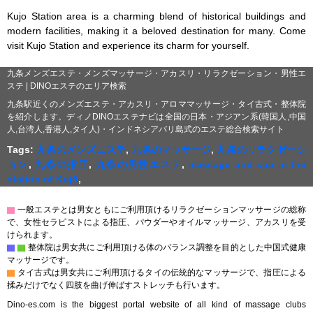
Kujo Station area is a charming blend of historical buildings and 
modern facilities, making it a beloved destination for many. Come 
visit Kujo Station and experience its charm for yourself.
九条メンズエステ・メンズマッサージ・アカスリ・リラクゼーション・男性エ
ステ | DINOエステのエリア検索
九条駅近くのメンズエステ・アカスリ・アロママッサージ・タイ古式・整体院
を紹介します。ディノDINOエステナビは全国の日本・アジアン系(韓国人,中国
人,台湾人,香港人,タイ人)・インドネシアバリ島式のエステ総合検索サイト
Tags:
九条のメンズエステ
,
九条のマッサージ
,
九条のリラクゼーシ
ョン
,
九条の指圧
,
九条の男性エステ
,
massage and spa in the
station of Kujō
,
▇
一般エステとは男女ともにご利用頂けるリラクゼーションマッサージの総称
で、女性セラピストによる指圧、パウダーやオイルマッサージ、アカスリを受
けられます。
▇
▇
整体院は男女共にご利用頂ける体のバランス調整を目的とした中国式健康
マッサージです。
▇
タイ古式は男女共にご利用頂けるタイの伝統的なマッサージで、指圧による
揉みだけでなく四肢を曲げ伸ばすストレッチも行います。
Dino-es.com is the biggest portal website of all kind of massage clubs