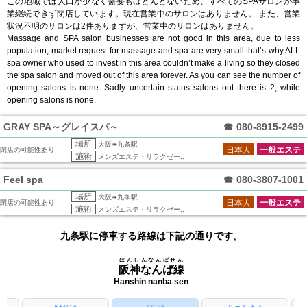
この地域では人口が少なく需要もほとんどないため、すべてのSPAサロンが事
業継続できず閉店しています。現在営業中のサロンはありません。 また、営業
状況不明のサロンは2件ありますが、営業中のサロンはありません。
Massage and SPA salon businesses are not good in this area, due to less
population, market request for massage and spa are very small that’s why ALL
spa owner who used to invest in this area couldn’t make a living so they closed
the spa salon and moved out of this area forever. As you can see the number of
opening salons is none. Sadly uncertain status salons out there is 2, while
opening salons is none.
GRAY SPA～グレイスパ～
☎
080-8915-2499
場所
大阪➠九条駅
日本人
一般エステ
閉店の可能性あり
施術
メンズエステ・リラクゼー..
Feel spa
☎
080-3807-1001
場所
大阪➠九条駅
日本人
一般エステ
閉店の可能性あり
施術
メンズエステ・リラクゼー..
九条駅に停車する路線は下記の通りです。
はんしんなんばせん
阪神なんば線
Hanshin nanba sen
あまがさき
くじょう
どーむまえ