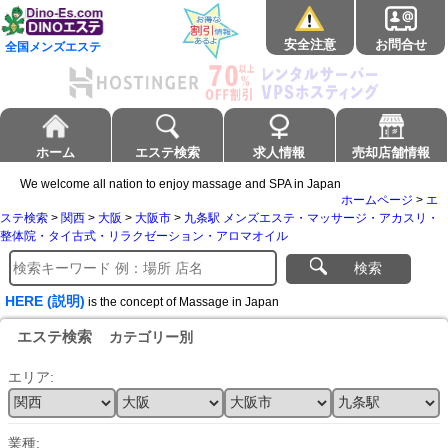
安全注意
お問合せ
全国メンズエステ
ホーム
エステ検索
求人情報
売却店舗情報
We welcome all nation to enjoy massage and SPA in Japan
ホームページ
>
エ
ステ検索
>
関西
>
大阪
>
大阪市
>
九条駅 メンズエステ・マッサージ・アカスリ・
整体院・タイ古式・リラクゼーション・アロマオイル
検索
HERE (説明)
is the concept of Massage in Japan
エステ検索
カテゴリー別
エリア:
業種: