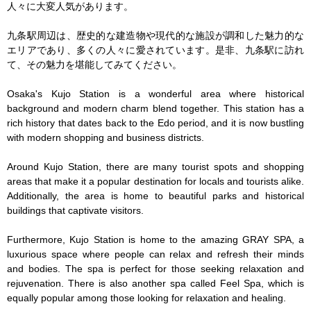
人々に大変人気があります。

九条駅周辺は、歴史的な建造物や現代的な施設が調和した魅力的な
エリアであり、多くの人々に愛されています。是非、九条駅に訪れ
て、その魅力を堪能してみてください。

Osaka's Kujo Station is a wonderful area where historical 
background and modern charm blend together. This station has a 
rich history that dates back to the Edo period, and it is now bustling 
with modern shopping and business districts.

Around Kujo Station, there are many tourist spots and shopping 
areas that make it a popular destination for locals and tourists alike. 
Additionally, the area is home to beautiful parks and historical 
buildings that captivate visitors.

Furthermore, Kujo Station is home to the amazing GRAY SPA, a 
luxurious space where people can relax and refresh their minds 
and bodies. The spa is perfect for those seeking relaxation and 
rejuvenation. There is also another spa called Feel Spa, which is 
equally popular among those looking for relaxation and healing.
