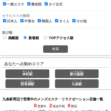
一般エステ
整体院
タイ古式
セラピストの種類:
日本人
中香台
韓国人
タイ人
その他
並び順:
掲載順
新着順
TOPアクセス順
検索
あなたへお勧めエリア
ほんまち
しんおおさか
本町駅
新大阪駅
にしながほり
くじょう
西長堀駅
九条駅
九条駅周辺で営業中のメンズエステ・リラクゼーション店舗一覧
0
2
0
営業中、
状況不明、
閉店