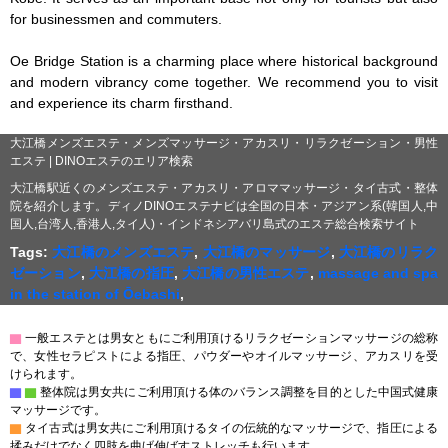
for businessmen and commuters.

Oe Bridge Station is a charming place where historical background 
and modern vibrancy come together. We recommend you to visit 
and experience its charm firsthand.
大江橋メンズエステ・メンズマッサージ・アカスリ・リラクゼーション・男性
エステ | DINOエステのエリア検索
大江橋駅近くのメンズエステ・アカスリ・アロママッサージ・タイ古式・整体
院を紹介します。ディノDINOエステナビは全国の日本・アジアン系(韓国人,中
国人,台湾人,香港人,タイ人)・インドネシアバリ島式のエステ総合検索サイト
Tags:
大江橋のメンズエステ
,
大江橋のマッサージ
,
大江橋のリラク
ゼーション
,
大江橋の指圧
,
大江橋の男性エステ
,
massage and spa
in the station of Ōebashi
,
▇
一般エステとは男女ともにご利用頂けるリラクゼーションマッサージの総称
で、女性セラピストによる指圧、パウダーやオイルマッサージ、アカスリを受
けられます。
▇
▇
整体院は男女共にご利用頂ける体のバランス調整を目的とした中国式健康
マッサージです。
▇
タイ古式は男女共にご利用頂けるタイの伝統的なマッサージで、指圧による
揉みだけでなく四肢を曲げ伸ばすストレッチも行います。