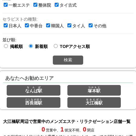
一般エステ
整体院
タイ古式
セラピストの種類:
日本人
中香台
韓国人
タイ人
その他
並び順:
掲載順
新着順
TOPアクセス順
検索
あなたへお勧めエリア
なんば
つかもと
なんば駅
塚本駅
にしながほり
おおえばし
西長堀駅
大江橋駅
大江橋駅周辺で営業中のメンズエステ・リラクゼーション店舗一覧
0
1
0
営業中、
状況不明、
閉店