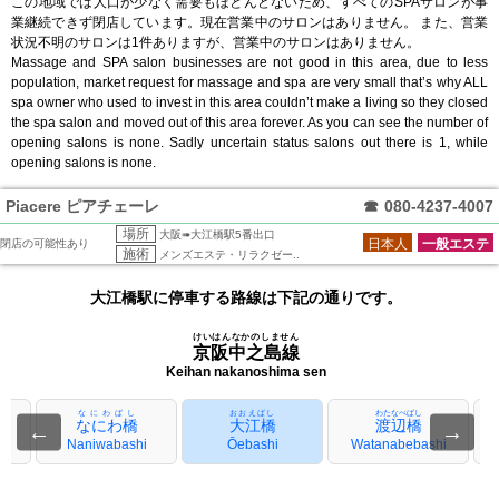
この地域では人口が少なく需要もほとんどないため、すべてのSPAサロンが事
業継続できず閉店しています。現在営業中のサロンはありません。 また、営業
状況不明のサロンは1件ありますが、営業中のサロンはありません。
Massage and SPA salon businesses are not good in this area, due to less
population, market request for massage and spa are very small that’s why ALL
spa owner who used to invest in this area couldn’t make a living so they closed
the spa salon and moved out of this area forever. As you can see the number of
opening salons is none. Sadly uncertain status salons out there is 1, while
opening salons is none.
Piacere ピアチェーレ
☎
080-4237-4007
場所
大阪➠大江橋駅5番出口
日本人
一般エステ
閉店の可能性あり
施術
メンズエステ・リラクゼー..
大江橋駅に停車する路線は下記の通りです。
けいはんなかのしません
京阪中之島線
Keihan nakanoshima sen
なにわばし
おおえばし
わたなべばし
なにわ橋
大江橋
渡辺橋
←
→
Naniwabashi
Ōebashi
Watanabebashi