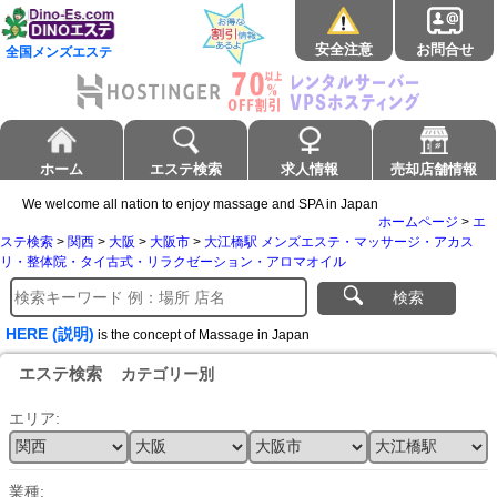
安全注意
お問合せ
全国メンズエステ
ホーム
エステ検索
求人情報
売却店舗情報
We welcome all nation to enjoy massage and SPA in Japan
ホームページ
>
エ
ステ検索
>
関西
>
大阪
>
大阪市
>
大江橋駅 メンズエステ・マッサージ・アカス
リ・整体院・タイ古式・リラクゼーション・アロマオイル
検索
HERE (説明)
is the concept of Massage in Japan
エステ検索
カテゴリー別
エリア:
業種: