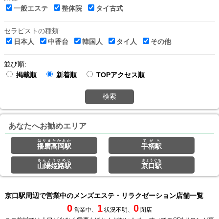
一般エステ
整体院
タイ古式
セラピストの種類:
日本人
中香台
韓国人
タイ人
その他
並び順:
掲載順
新着順
TOPアクセス順
検索
あなたへお勧めエリア
はりまたかおか
てがら
播磨高岡駅
手柄駅
さんようひめじ
きょうぐち
山陽姫路駅
京口駅
京口駅周辺で営業中のメンズエステ・リラクゼーション店舗一覧
0
1
0
営業中、
状況不明、
閉店