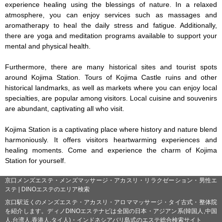
experience healing using the blessings of nature. In a relaxed 
atmosphere, you can enjoy services such as massages and 
aromatherapy to heal the daily stress and fatigue. Additionally, 
there are yoga and meditation programs available to support your 
mental and physical health.

Furthermore, there are many historical sites and tourist spots 
around Kojima Station. Tours of Kojima Castle ruins and other 
historical landmarks, as well as markets where you can enjoy local 
specialties, are popular among visitors. Local cuisine and souvenirs 
are abundant, captivating all who visit.

Kojima Station is a captivating place where history and nature blend 
harmoniously. It offers visitors heartwarming experiences and 
healing moments. Come and experience the charm of Kojima 
Station for yourself.
京口メンズエステ・メンズマッサージ・アカスリ・リラクゼーション・男性エ
ステ | DINOエステのエリア検索
京口駅近くのメンズエステ・アカスリ・アロママッサージ・タイ古式・整体院
を紹介します。ディノDINOエステナビは全国の日本・アジアン系(韓国人,中国
人,台湾人,香港人,タイ人)・インドネシアバリ島式のエステ総合検索サイト