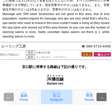
この地域では人口が少なく需要もほとんどないため、すべてのSPAサロンが事
業継続できず閉店しています。現在営業中のサロンはありません。 また、営業
状況不明のサロンは1件ありますが、営業中のサロンはありません。
Massage and SPA salon businesses are not good in this area, due to less
population, market request for massage and spa are very small that’s why ALL
spa owner who used to invest in this area couldn’t make a living so they closed
the spa salon and moved out of this area forever. As you can see the number of
opening salons is none. Sadly uncertain status salons out there is 1, while
opening salons is none.
ヒーリング工房
☎
080-5714-6458
場所
兵庫➠京口駅
日本人
一般エステ
閉店の可能性あり
施術
メンズエステ・リラクゼー..
京口駅に停車する路線は下記の通りです。
ばんたんせん
JR播但線
Bantan sen
ひめじ
きょうぐち
のざと
姫路
京口
野里
←
→
Himeji
Kyōguchi
Nozato