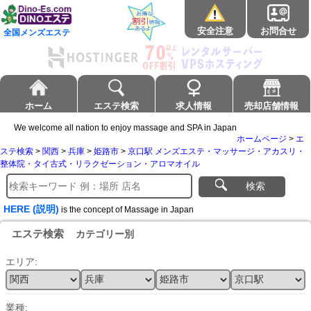
安全注意
お問合せ
全国メンズエステ
ホーム
エステ検索
求人情報
売却店舗情報
We welcome all nation to enjoy massage and SPA in Japan
ホームページ
>
エ
ステ検索
>
関西
>
兵庫
>
姫路市
>
京口駅 メンズエステ・マッサージ・アカスリ・
整体院・タイ古式・リラクゼーション・アロマオイル
検索
HERE (説明)
is the concept of Massage in Japan
エステ検索
カテゴリー別
エリア:
業種: