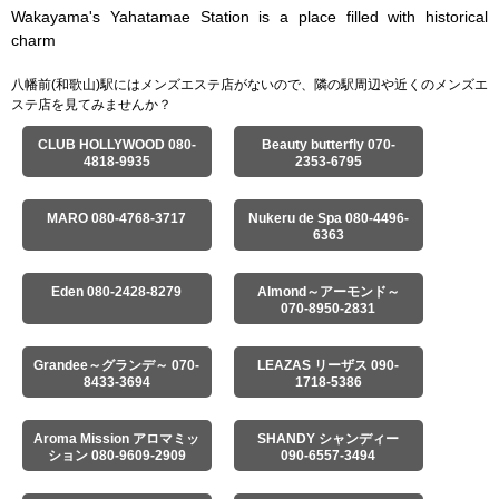
Wakayama's Yahatamae Station is a place filled with historical 
charm
八幡前(和歌山)駅にはメンズエステ店がないので、隣の駅周辺や近くのメンズエ
ステ店を見てみませんか？
CLUB HOLLYWOOD 080-
Beauty butterfly 070-
4818-9935
2353-6795
MARO 080-4768-3717
Nukeru de Spa 080-4496-
6363
Eden 080-2428-8279
Almond～アーモンド～
070-8950-2831
Grandee～グランデ～ 070-
LEAZAS リーザス 090-
8433-3694
1718-5386
Aroma Mission アロマミッ
SHANDY シャンディー
ション 080-9609-2909
090-6557-3494