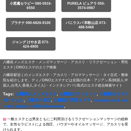
小悪魔セラピー 080-5916-
PURELA ピュアラ 050-
6550
3574-0987
プラチナ 090-6826-9100
バニラスパ 和歌山店 073-
488-5468
ジャング けやき店 073-
424-4900
八幡前メンズエステ・メンズマッサージ・アカスリ・リラクゼーション・男性
エステ | DINOエステのエリア検索
八幡前駅近くのメンズエステ・アカスリ・アロママッサージ・タイ古式・整体
院を紹介します。ディノDINOエステナビは全国の日本・アジアン系(韓国人,中
国人,台湾人,香港人,タイ人)・インドネシアバリ島式のエステ総合検索サイト
Tags:
八幡前のメンズエステ
,
八幡前のマッサージ
,
八幡前のリラク
ゼーション
,
八幡前の指圧
,
八幡前の男性エステ
,
massage and spa
in the station of Hachimanmae
,
▇
一般エステとは男女ともにご利用頂けるリラクゼーションマッサージの総称
で、女性セラピストによる指圧、パウダーやオイルマッサージ、アカスリを受
けられます。