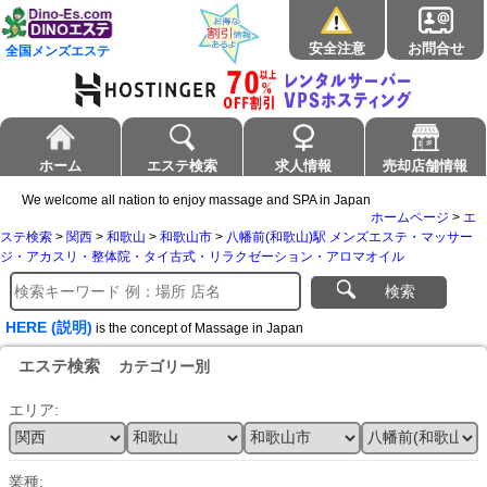
安全注意
お問合せ
全国メンズエステ
ホーム
エステ検索
求人情報
売却店舗情報
We welcome all nation to enjoy massage and SPA in Japan
ホームページ
>
エ
ステ検索
>
関西
>
和歌山
>
和歌山市
>
八幡前(和歌山)駅 メンズエステ・マッサー
ジ・アカスリ・整体院・タイ古式・リラクゼーション・アロマオイル
検索
HERE (説明)
is the concept of Massage in Japan
エステ検索
カテゴリー別
エリア:
業種: