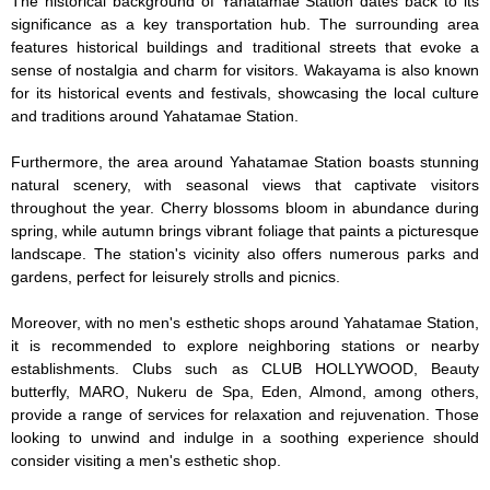
The historical background of Yahatamae Station dates back to its 
significance as a key transportation hub. The surrounding area 
features historical buildings and traditional streets that evoke a 
sense of nostalgia and charm for visitors. Wakayama is also known 
for its historical events and festivals, showcasing the local culture 
and traditions around Yahatamae Station.

Furthermore, the area around Yahatamae Station boasts stunning 
natural scenery, with seasonal views that captivate visitors 
throughout the year. Cherry blossoms bloom in abundance during 
spring, while autumn brings vibrant foliage that paints a picturesque 
landscape. The station's vicinity also offers numerous parks and 
gardens, perfect for leisurely strolls and picnics.

Moreover, with no men's esthetic shops around Yahatamae Station, 
it is recommended to explore neighboring stations or nearby 
establishments. Clubs such as CLUB HOLLYWOOD, Beauty 
butterfly, MARO, Nukeru de Spa, Eden, Almond, among others, 
provide a range of services for relaxation and rejuvenation. Those 
looking to unwind and indulge in a soothing experience should 
consider visiting a men's esthetic shop.
