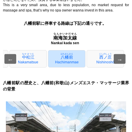
This is a very small area, due to less population, no market request for
massage and spa, that’s why no spa owner wanna invest in this area.
八幡前駅に停車する路線は下記の通りです。
なんかいかだせん
南海加太線
Nankai kada sen
なかまつえ
はちまんまえ
にしのしょう
中松江
八幡前
西ノ庄
←
→
ue
Nakamatsue
Hachimanmae
Nishinoshō
八幡前駅の歴史と、八幡前(和歌山)メンズエステ・マッサージ業界
の背景