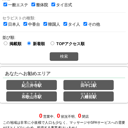
一般エステ
整体院
タイ古式
セラピストの種類:
日本人
中香台
韓国人
タイ人
その他
並び順:
掲載順
新着順
TOPアクセス順
検索
あなたへお勧めエリア
きみいでら
たなかぐち
紀三井寺駅
田中口駅
わかやまし
はちまんまえ
和歌山市駅
八幡前駅
0
0
0
営業中、
状況不明、
閉店
この地域は非常に小規模で人口も少なく、マッサージやSPAサービスへの需要
がほとんどないため、投資する事業者はいません。