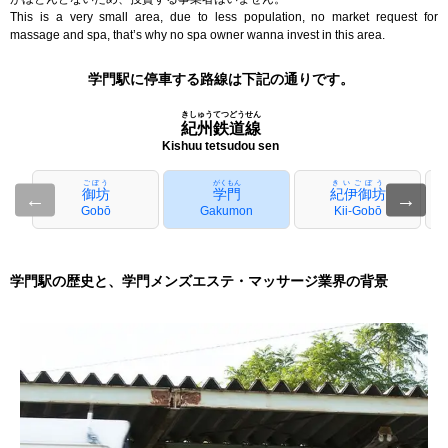
This is a very small area, due to less population, no market request for
massage and spa, that’s why no spa owner wanna invest in this area.
学門駅に停車する路線は下記の通りです。
きしゅうてつどうせん
紀州鉄道線
Kishuu tetsudou sen
ごぼう
がくもん
きいごぼう
御坊
学門
紀伊御坊
←
→
Gobō
Gakumon
Kii-Gobō
学門駅の歴史と、学門メンズエステ・マッサージ業界の背景