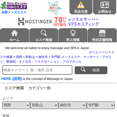
安全注意
お問合せ
全国メンズエステ
ホーム
エステ検索
求人情報
売却店舗情報
We welcome all nation to enjoy massage and SPA in Japan
ホームページ
>
エ
ステ検索
>
関西
>
和歌山
>
御坊市
>
学門駅 メンズエステ・マッサージ・アカス
リ・整体院・タイ古式・リラクゼーション・アロマオイル
検索
HERE (説明)
is the concept of Massage in Japan
エステ検索
カテゴリー別
エリア:
業種: