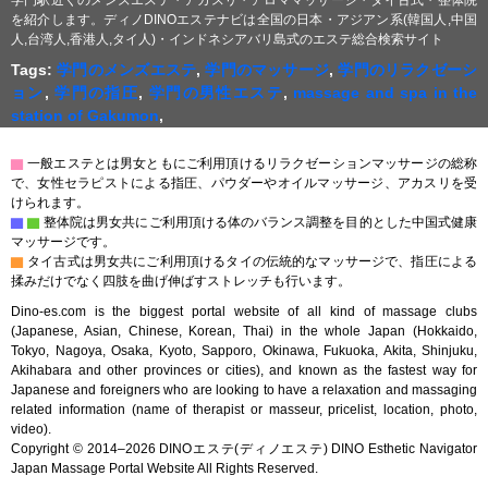
を紹介します。ディノDINOエステナビは全国の日本・アジアン系(韓国人,中国
人,台湾人,香港人,タイ人)・インドネシアバリ島式のエステ総合検索サイト
Tags:
学門のメンズエステ
,
学門のマッサージ
,
学門のリラクゼーシ
ョン
,
学門の指圧
,
学門の男性エステ
,
massage and spa in the
station of Gakumon
,
▇
一般エステとは男女ともにご利用頂けるリラクゼーションマッサージの総称
で、女性セラピストによる指圧、パウダーやオイルマッサージ、アカスリを受
けられます。
▇
▇
整体院は男女共にご利用頂ける体のバランス調整を目的とした中国式健康
マッサージです。
▇
タイ古式は男女共にご利用頂けるタイの伝統的なマッサージで、指圧による
揉みだけでなく四肢を曲げ伸ばすストレッチも行います。
Dino-es.com is the biggest portal website of all kind of massage clubs
(Japanese, Asian, Chinese, Korean, Thai) in the whole Japan (Hokkaido,
Tokyo, Nagoya, Osaka, Kyoto, Sapporo, Okinawa, Fukuoka, Akita, Shinjuku,
Akihabara and other provinces or cities), and known as the fastest way for
Japanese and foreigners who are looking to have a relaxation and massaging
related information (name of therapist or masseur, pricelist, location, photo,
video).
Copyright © 2014–2026 DINOエステ(ディノエステ) DINO Esthetic Navigator
Japan Massage Portal Website All Rights Reserved.