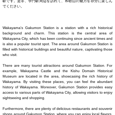
駅です。是非、学門駅周辺を訪れて、和歌山の魅力を存分に楽しん
でください。

Wakayama's Gakumon Station is a station with a rich historical 
background and charm. This station is the central area of 
Wakayama City, which has been continuing since ancient times and 
is also a popular tourist spot. The area around Gakumon Station is 
filled with historical buildings and beautiful nature, captivating those 
who visit.

There are many tourist attractions around Gakumon Station. For 
example, Wakayama Castle and the Kishu Domain Historical 
Museum are located in the area, showcasing the rich history of 
Wakayama. By visiting these places, you can feel the abundant 
history of Wakayama. Moreover, Gakumon Station provides easy 
access to various parts of Wakayama City, allowing visitors to enjoy 
sightseeing and shopping.

Furthermore, there are plenty of delicious restaurants and souvenir 
shops around Gakumon Station, where you can enjoy local flavors. 