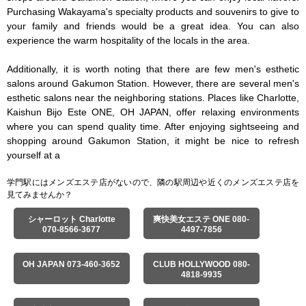
Purchasing Wakayama's specialty products and souvenirs to give to 
your family and friends would be a great idea. You can also 
experience the warm hospitality of the locals in the area.

Additionally, it is worth noting that there are few men's esthetic 
salons around Gakumon Station. However, there are several men's 
esthetic salons near the neighboring stations. Places like Charlotte, 
Kaishun Bijo Este ONE, OH JAPAN, offer relaxing environments 
where you can spend quality time. After enjoying sightseeing and 
shopping around Gakumon Station, it might be nice to refresh 
yourself at a
学門駅にはメンズエステ店がないので、隣の駅周辺や近くのメンズエステ店を
見てみませんか？
シャーロット Charlotte
爽快美女エステ ONE 080-
070-8566-3677
4497-7856
OH JAPAN 073-460-3652
CLUB HOLLYWOOD 080-
4818-9935