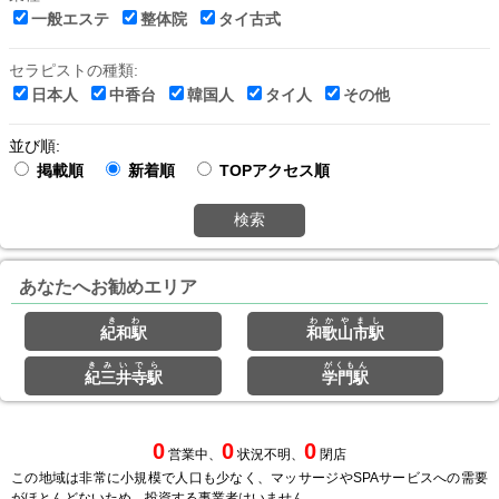
一般エステ
整体院
タイ古式
セラピストの種類:
日本人
中香台
韓国人
タイ人
その他
並び順:
掲載順
新着順
TOPアクセス順
検索
あなたへお勧めエリア
きわ
わかやまし
紀和駅
和歌山市駅
きみいでら
がくもん
紀三井寺駅
学門駅
0
0
0
営業中、
状況不明、
閉店
この地域は非常に小規模で人口も少なく、マッサージやSPAサービスへの需要
がほとんどないため、投資する事業者はいません。