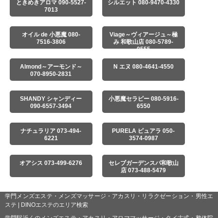
ときめきアロマ 090-5527-
シルエット 080-9470-4330
7013
オイル de 小悪魔 080-
Viage～ヴィアージュ～極
7516-3806
み 和歌山店 080-5789-
0555
Almond～アーモンド～
N エヌ 080-4641-4550
070-8950-2831
SHANDY シャンディー
小悪魔セラピー 080-5916-
090-6557-3494
6550
ナチュラリア 073-494-
PURELA ピュアラ 050-
6221
3574-0987
オアシス 073-499-6276
セレブガーデンスパ和歌山
店 073-488-5479
学門メンズエステ・メンズマッサージ・アカスリ・リラクゼーション・男性エ
ステ | DINOエステのエリア検索
学門駅近くのメンズエステ・アカスリ・アロママッサージ・タイ古式・整体院