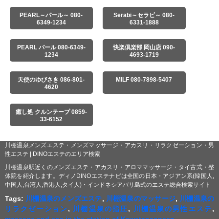
PEARL～パール～ 080-
Serabi～セラビ～ 080-
6349-1234
6331-1888
PEARL パール 080-6349-
快楽倶楽部 岡山店 090-
1234
4693-1719
天使のゆびさき 086-801-
MILF 080-7898-5407
4620
癒し処 クルンテープ 0859-
33-6152
川棚温泉メンズエステ・メンズマッサージ・アカスリ・リラクゼーション・男
性エステ | DINOエステのエリア検索
川棚温泉駅近くのメンズエステ・アカスリ・アロママッサージ・タイ古式・整
体院を紹介します。ディノDINOエステナビは全国の日本・アジアン系(韓国人,
中国人,台湾人,香港人,タイ人)・インドネシアバリ島式のエステ総合検索サイト
Tags:
川棚温泉のメンズエステ
,
川棚温泉のマッサージ
,
川棚温泉の
リラクゼーション
,
川棚温泉の指圧
,
川棚温泉の男性エステ
,