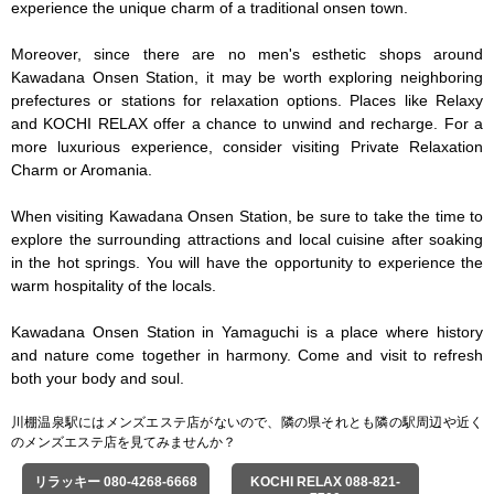
experience the unique charm of a traditional onsen town.

Moreover, since there are no men's esthetic shops around 
Kawadana Onsen Station, it may be worth exploring neighboring 
prefectures or stations for relaxation options. Places like Relaxy 
and KOCHI RELAX offer a chance to unwind and recharge. For a 
more luxurious experience, consider visiting Private Relaxation 
Charm or Aromania.

When visiting Kawadana Onsen Station, be sure to take the time to 
explore the surrounding attractions and local cuisine after soaking 
in the hot springs. You will have the opportunity to experience the 
warm hospitality of the locals.

Kawadana Onsen Station in Yamaguchi is a place where history 
and nature come together in harmony. Come and visit to refresh 
both your body and soul.
川棚温泉駅にはメンズエステ店がないので、隣の県それとも隣の駅周辺や近く
のメンズエステ店を見てみませんか？
リラッキー 080-4268-6668
KOCHI RELAX 088-821-