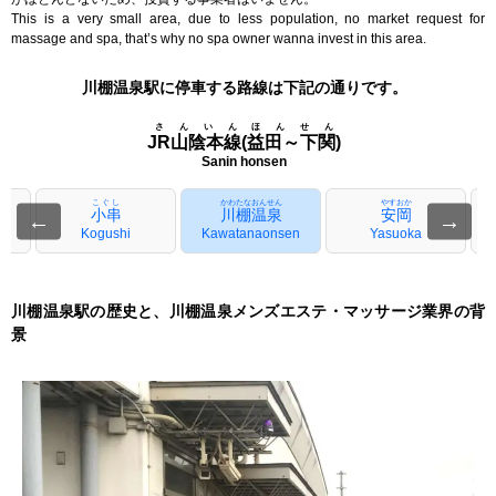
This is a very small area, due to less population, no market request for
massage and spa, that’s why no spa owner wanna invest in this area.
川棚温泉駅に停車する路線は下記の通りです。
さんいんほんせん
JR山陰本線(益田～下関)
Sanin honsen
こぐし
かわたなおんせん
やすおか
小串
川棚温泉
安岡
←
→
Kogushi
Kawatanaonsen
Yasuoka
川棚温泉駅の歴史と、川棚温泉メンズエステ・マッサージ業界の背
景