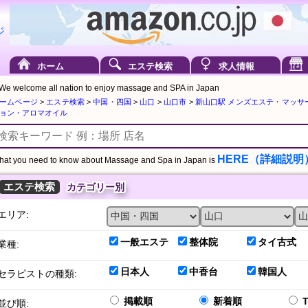
ホーム
エステ検索
求人情報
We welcome all nation to enjoy massage and SPA in Japan
ームページ
>
エステ検索
>
中国・四国
>
山口
>
山口市
>
新山口駅 メンズエステ・マッサ
ョン・アロマオイル
HERE（詳細説明
at you need to know about Massage and Spa in Japan is
エステ検索
カテゴリー別
エリア:
一般エステ
整体院
タイ古式
業種:
日本人
中香台
韓国人
セラピストの種類:
掲載順
新着順
並び順: