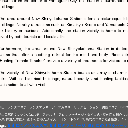
minutes from the center of Yamaguchi City, this station is surrounded by
uildings.

The area around New Shinyokohama Station offers a picturesque blend
buildings. Nearby attractions such as Kintaikyo Bridge and Yamaguchi Ca
for history enthusiasts. Additionally, the station vicinity is home to ma
oved by both tourists and locals alike.

Furthermore, the area around New Shinyokohama Station is dotted w
salons that offer a soothing retreat for the mind and body. Places 
"Healing Female Teacher" provide a variety of treatments for visitors to
The vicinity of New Shinyokohama Station boasts an array of charming 
alike. With its historical buildings, natural beauty, and healing faciliti
atisfaction to all who visit.
新山口メンズエステ・メンズマッサージ・アカスリ・リラクゼーション・男性エステ | DIN
新山口駅近くのメンズエステ・アカスリ・アロママッサージ・タイ古式・整体院を紹介しま
ン系(韓国人,中国人,台湾人,香港人,タイ人)・インドネシアバリ島式のエステ総合検索サイト
ags:
新山口のメンズエステ
,
新山口のマッサージ
,
新山口のリラクゼーシ