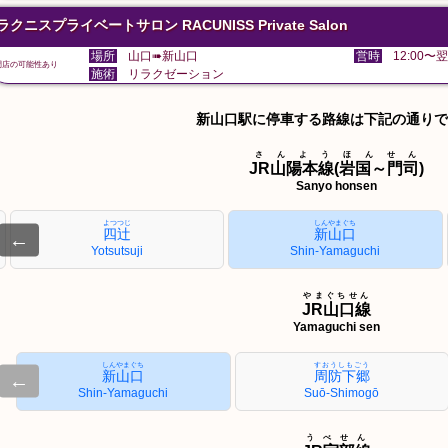
ラクニスプライベートサロン RACUNISS Private Salon
場所
山口➠新山口
営時
12:00〜翌
閉店の可能性あり
施術
リラクゼーション
新山口駅に停車する路線は下記の通りで
さんようほんせん
JR山陽本線(岩国～門司)
Sanyo honsen
よつつじ
しんやまぐち
四辻
新山口
←
Yotsutsuji
Shin-Yamaguchi
やまぐちせん
JR山口線
Yamaguchi sen
しんやまぐち
すおうしもごう
新山口
周防下郷
←
Shin-Yamaguchi
Suō-Shimogō
うべせん