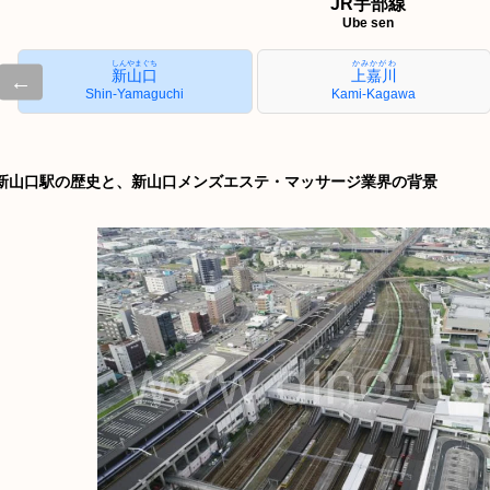
JR宇部線
Ube sen
しんやまぐち
かみかがわ
新山口
上嘉川
←
Shin-Yamaguchi
Kami-Kagawa
新山口駅の歴史と、新山口メンズエステ・マッサージ業界の背景