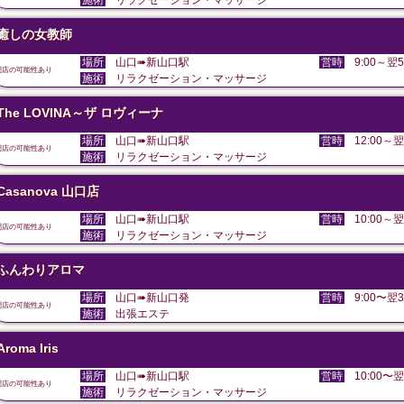
施術
リラクゼーション・マッサージ
癒しの女教師
場所
山口➠新山口駅
営時
9:00～翌5
閉店の可能性あり
施術
リラクゼーション・マッサージ
The LOVINA～ザ ロヴィーナ
場所
山口➠新山口駅
営時
12:00～翌
閉店の可能性あり
施術
リラクゼーション・マッサージ
Casanova 山口店
場所
山口➠新山口駅
営時
10:00～翌
閉店の可能性あり
施術
リラクゼーション・マッサージ
ふんわりアロマ
場所
山口➠新山口発
営時
9:00〜翌3
閉店の可能性あり
施術
出張エステ
Aroma Iris
場所
山口➠新山口駅
営時
10:00〜翌
閉店の可能性あり
施術
リラクゼーション・マッサージ