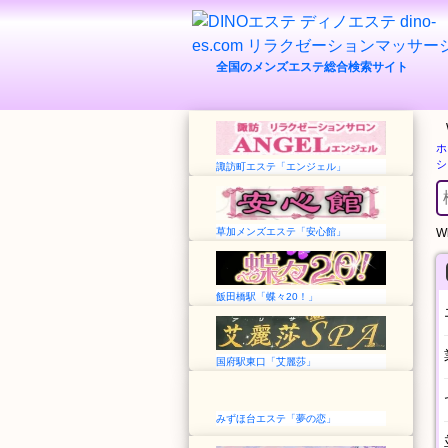
全国のメンズエステ総合検索サイト
ホ
シ
諏訪町エステ「エンジェル」
草加メンズエステ「安心館」
Wh
飯田橋駅「蝶々20！」
国府駅東口「艾麗莎」
みずほ台エステ「夢の恋」