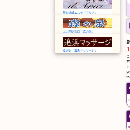
新御徒町エステ「アリア」
上大岡駅西口「森の泉」
1
追浜駅「追浜マッサージ」
こ
営
In
yo
th