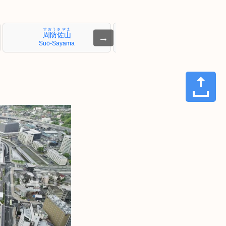
すおうさやま
いわくら
周防佐山
岩倉
→
Suō-Sayama
Iwakura