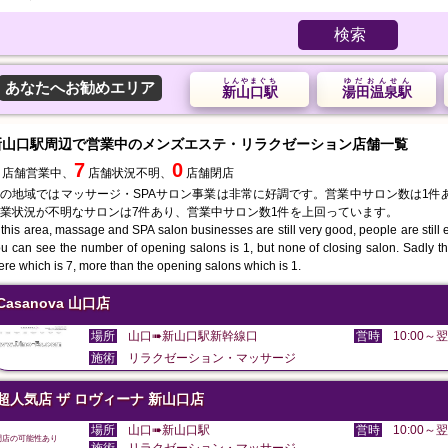
検索
しんやまぐち
ゆだおんせん
あなたへお勧めエリア
新山口駅
湯田温泉駅
新山口駅周辺で営業中のメンズエステ・リラクゼーション店舗一覧
7
0
店舗営業中、
店舗状況不明、
店舗閉店
の地域ではマッサージ・SPAサロン事業は非常に好調です。営業中サロン数は1件
業状況が不明なサロンは7件あり、営業中サロン数1件を上回っています。
 this area, massage and SPA salon businesses are still very good, people are still en
u can see the number of opening salons is 1, but none of closing salon. Sadly th
ere which is 7, more than the opening salons which is 1.
Casanova 山口店
場所
山口➠新山口駅新幹線口
営時
10:00～翌
施術
リラクゼーション・マッサージ
超人気店 ザ ロヴィーナ 新山口店
場所
山口➠新山口駅
営時
10:00～翌
閉店の可能性あり