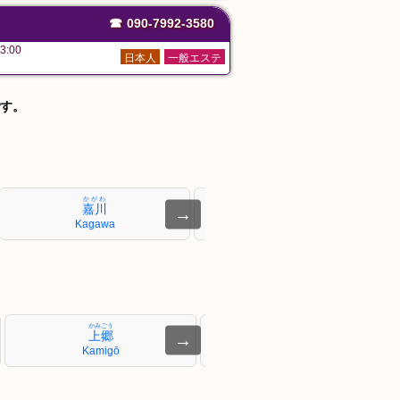
☎
090-7992-3580
3:00
日本人
一般エステ
す。
かがわ
ほんゆら
嘉川
本由良
→
Kagawa
Hon-Yura
かみごう
にほづ
上郷
仁保津
→
Kamigō
Nihozu