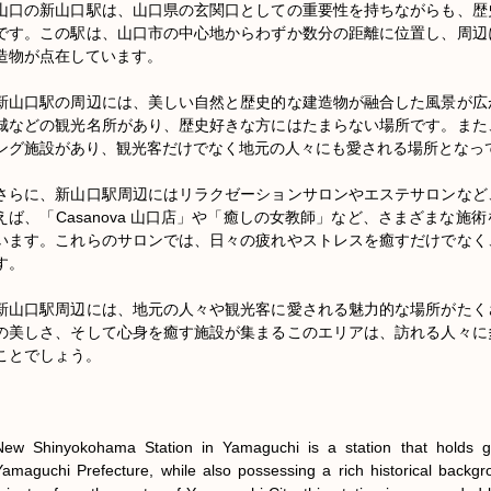
山口の新山口駅は、山口県の玄関口としての重要性を持ちながらも、歴
です。この駅は、山口市の中心地からわずか数分の距離に位置し、周辺
造物が点在しています。

新山口駅の周辺には、美しい自然と歴史的な建造物が融合した風景が広
城などの観光名所があり、歴史好きな方にはたまらない場所です。また
ング施設があり、観光客だけでなく地元の人々にも愛される場所となって
さらに、新山口駅周辺にはリラクゼーションサロンやエステサロンなど
えば、「Casanova 山口店」や「癒しの女教師」など、さまざまな
います。これらのサロンでは、日々の疲れやストレスを癒すだけでなく
す。

新山口駅周辺には、地元の人々や観光客に愛される魅力的な場所がたく
の美しさ、そして心身を癒す施設が集まるこのエリアは、訪れる人々に
ことでしょう。

New Shinyokohama Station in Yamaguchi is a station that holds g
Yamaguchi Prefecture, while also possessing a rich historical backg