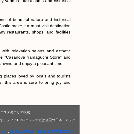
 various tourist spots and historical 
 of beautiful nature and historical 
stle make it a must-visit destination 
ny restaurants, shops, and facilities 
ith relaxation salons and esthetic 
like "Casanova Yamaguchi Store" and 
 unwind and enjoy a pleasant time.

places loved by locals and tourists 
es, this area is sure to bring joy and 
Oエステのエリア検索
す。ディノDINOエステナビは全国の日本・アジア
ョン
,
新山口の指圧
,
新山口の男性エステ
,