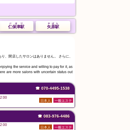
にほづ
やばら
仁保津駅
矢原駅
あり、閉店したサロンはありません。 さらに、
joying the service and willing to pay for it, as
ere are more salons with uncertain status out
☎
070-4495-1538
2:00
日本人
一般エステ
☎
083-976-4486
2:00
日本人
一般エステ