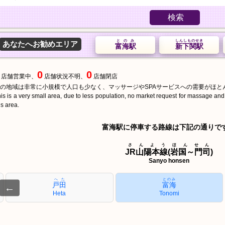
検索
とのみ
しんしものせき
あなたへお勧めエリア
富海駅
新下関駅
0
0
店舗営業中、
店舗状況不明、
店舗閉店
の地域は非常に小規模で人口も少なく、マッサージやSPAサービスへの需要がほと
is is a very small area, due to less population, no market request for massage an
is area.
富海駅に停車する路線は下記の通りで
さんようほんせん
JR山陽本線(岩国～門司)
Sanyo honsen
へた
とのみ
戸田
富海
←
Heta
Tonomi