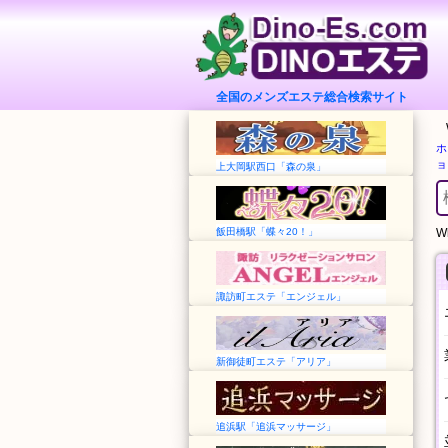
全国のメンズエステ総合検索サイト
ホ
ョ
上大岡駅西口「森の泉」
飯田橋駅「蝶々20！」
Wh
諏訪町エステ「エンジェル」
新御徒町エステ「アリア」
追浜駅「追浜マッサージ」