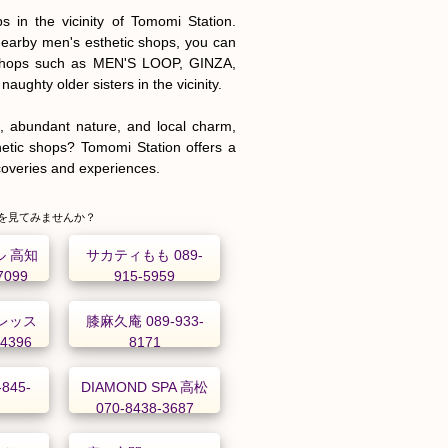
s in the vicinity of Tomomi Station. 
nearby men's esthetic shops, you can 
 shops such as MEN'S LOOP, GINZA, 
ghty older sisters in the vicinity.

d, abundant nature, and local charm, 
tic shops? Tomomi Station offers a 
iscoveries and experiences.
を見てみませんか？
ル 高知
サカティもも 089-
7099
915-5959
レッス
膝麻久庵 089-933-
-4396
8171
-845-
DIAMOND SPA 高松
070-8438-3687