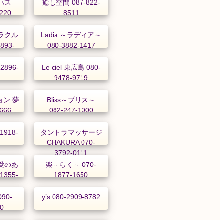
ーパス
癒し空間 087-822-
2220
8511
 オラクル
Ladia ～ラディア～
893-
080-3882-1417
-2896-
Le ciel 東広島 080-
9478-9719
ン 夢
Bliss～ブリス～
9666
082-247-1000
1918-
タントラマッサージ
CHAKURA 070-
3792-0111
愛のあ
楽～らく～ 070-
1355-
1877-1650
90-
y’s 080-2909-8782
50