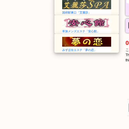
国府駅東口「艾麗莎」
草加メンズエステ「安心館」
0
こ
みずほ台エステ「夢の恋」
Th
th
しんなんよう
ふくがわ
新南陽
福川
Shin-Nanyō
Fukugawa