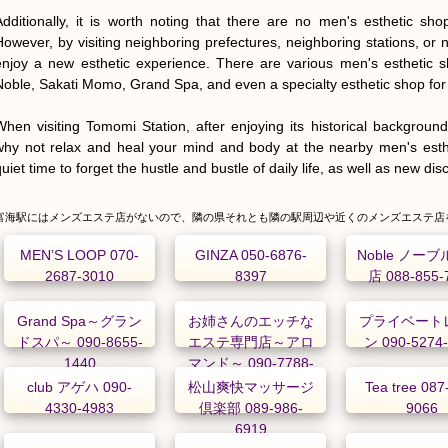
Additionally, it is worth noting that there are no men's esthetic shop
However, by visiting neighboring prefectures, neighboring stations, or 
enjoy a new esthetic experience. There are various men's esthetic
Noble, Sakati Momo, Grand Spa, and even a specialty esthetic shop for nau
When visiting Tomomi Station, after enjoying its historical backgroun
why not relax and heal your mind and body at the nearby men's esthe
quiet time to forget the hustle and bustle of daily life, as well as new d
富海駅にはメンズエステ店がないので、隣の県それとも隣の駅周辺や近くのメンズエステ店
MEN’S LOOP 070-
GINZA 050-6876-
Noble ノーブ
2687-3010
8397
店 088-855-
Grand Spa～グラン
お姉さんのエッチな
プライベート
ドスパ～ 090-8655-
エステ専門店～アロ
ン 090-5274
1440
マンド～ 090-7788-
2200
club アゲハ 090-
松山爽快マッサージ
Tea tree 087
4330-4983
倶楽部 089-986-
9066
6919