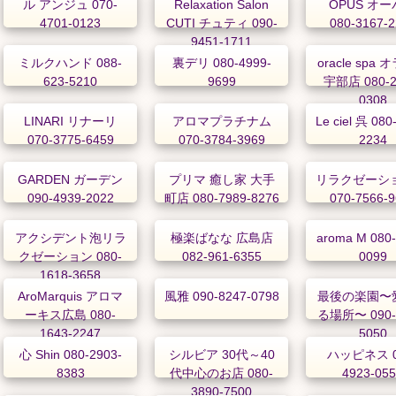
ル アンジュ 070-
Relaxation Salon
OPUS オ
4701-0123
CUTI チュティ 090-
080-3167-
9451-1711
ミルクハンド 088-
裏デリ 080-4999-
oracle spa
623-5210
9699
宇部店 080-2
0308
LINARI リナーリ
アロマプラチナム
Le ciel 呉 080
070-3775-6459
070-3784-3969
2234
GARDEN ガーデン
プリマ 癒し家 大手
リラクゼーショ
090-4939-2022
町店 080-7989-8276
070-7566-
アクシデント泡リラ
極楽ばなな 広島店
aroma M 080-
クゼーション 080-
082-961-6355
0099
1618-3658
AroMarquis アロマ
風雅 090-8247-0798
最後の楽園〜
ーキス広島 080-
る場所〜 090-
1643-2247
5050
心 Shin 080-2903-
シルビア 30代～40
ハッピネス 0
8383
代中心のお店 080-
4923-05
3890-7500