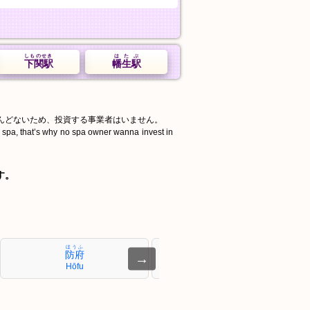
しものせき
はたぶ
下関駅
幡生駅
んどないため、投資する事業者はいません。
d spa, that’s why no spa owner wanna invest in
す。
ほうふ
だいどう
防府
大道
→
Hōfu
Daidō