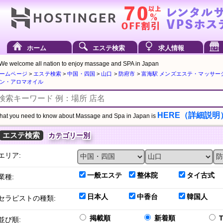
ホーム
エステ検索
求人情報
We welcome all nation to enjoy massage and SPA in Japan
ームページ
>
エステ検索
>
中国・四国
>
山口
>
防府市
>
富海駅 メンズエステ・マッサー
ン・アロマオイル
HERE（詳細説明
at you need to know about Massage and Spa in Japan is
エステ検索
カテゴリー別
エリア:
一般エステ
整体院
タイ古式
業種:
日本人
中香台
韓国人
セラピストの種類:
掲載順
新着順
並び順: