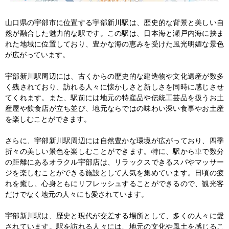
山口県の宇部市に位置する宇部新川駅は、歴史的な背景と美しい自
然が融合した魅力的な駅です。この駅は、日本海と瀬戸内海に挟ま
れた地域に位置しており、豊かな海の恵みを受けた風光明媚な景色
が広がっています。

宇部新川駅周辺には、古くからの歴史的な建造物や文化遺産が数多
く残されており、訪れる人々に懐かしさと新しさを同時に感じさせ
てくれます。また、駅前には地元の特産品や伝統工芸品を扱うお土
産屋や飲食店が立ち並び、地元ならではの味わい深い食事やお土産
を楽しむことができます。

さらに、宇部新川駅周辺には自然豊かな環境が広がっており、四季
折々の美しい景色を楽しむことができます。特に、駅から車で数分
の距離にあるオラクル宇部店は、リラックスできるスパやマッサー
ジを楽しむことができる施設として人気を集めています。日頃の疲
れを癒し、心身ともにリフレッシュすることができるので、観光客
だけでなく地元の人々にも愛されています。

宇部新川駅は、歴史と現代が交差する場所として、多くの人々に愛
されています。駅を訪れる人々には、地元の文化や風土を感じるこ