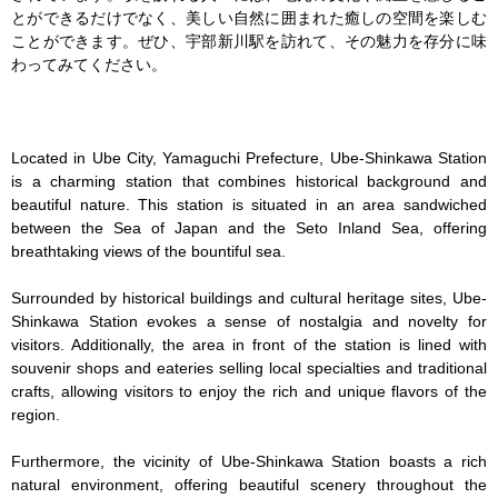
とができるだけでなく、美しい自然に囲まれた癒しの空間を楽しむ
ことができます。ぜひ、宇部新川駅を訪れて、その魅力を存分に味
わってみてください。

Located in Ube City, Yamaguchi Prefecture, Ube-Shinkawa Station 
is a charming station that combines historical background and 
beautiful nature. This station is situated in an area sandwiched 
between the Sea of Japan and the Seto Inland Sea, offering 
breathtaking views of the bountiful sea.

Surrounded by historical buildings and cultural heritage sites, Ube-
Shinkawa Station evokes a sense of nostalgia and novelty for 
visitors. Additionally, the area in front of the station is lined with 
souvenir shops and eateries selling local specialties and traditional 
crafts, allowing visitors to enjoy the rich and unique flavors of the 
region.

Furthermore, the vicinity of Ube-Shinkawa Station boasts a rich 
natural environment, offering beautiful scenery throughout the 