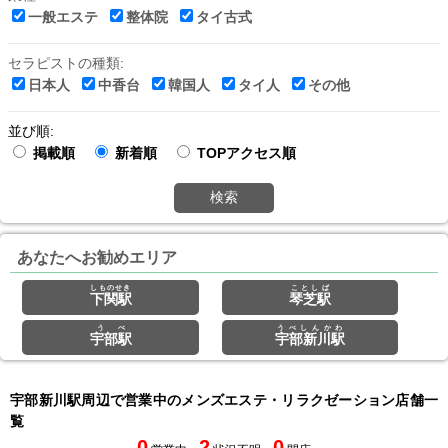
一般エステ
整体院
タイ古式
セラピストの種類:
日本人
中香台
韓国人
タイ人
その他
並び順:
掲載順
新着順
TOPアクセス順
検索
あなたへお勧めエリア
しものせき
ことしば
下関駅
琴芝駅
うべ
うべしんかわ
宇部駅
宇部新川駅
宇部新川駅周辺で営業中のメンズエステ・リラクゼーション店舗一
覧
0
2
0