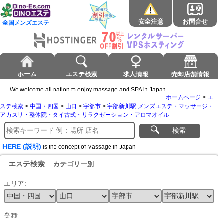
安全注意
お問合せ
全国メンズエステ
ホーム
エステ検索
求人情報
売却店舗情報
We welcome all nation to enjoy massage and SPA in Japan
ホームページ
>
エ
ステ検索
>
中国・四国
>
山口
>
宇部市
>
宇部新川駅 メンズエステ・マッサージ・
アカスリ・整体院・タイ古式・リラクゼーション・アロマオイル
検索
HERE (説明)
is the concept of Massage in Japan
エステ検索
カテゴリー別
エリア:
業種: