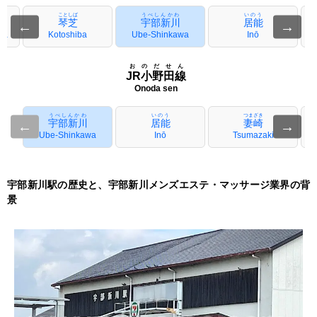
ことしば
うべしんかわ
いのう
琴芝
宇部新川
居能
←
→
wa
Kotoshiba
Ube-Shinkawa
Inō
おのだせん
JR小野田線
Onoda sen
うべしんかわ
いのう
つまざき
宇部新川
居能
妻崎
←
→
Ube-Shinkawa
Inō
Tsumazaki
N
宇部新川駅の歴史と、宇部新川メンズエステ・マッサージ業界の背
景