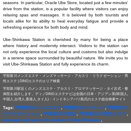
seasons. In particular, Oracle Ube Store, located just a few minutes' 
drive from the station, is a popular facility where visitors can enjoy 
relaxing spas and massages. It is beloved by both tourists and 
locals alike for its ability to heal everyday fatigue and provide a 
refreshing experience for both body and mind.

Ube-Shinkawa Station is cherished by many for being a place 
where history and modernity intersect. Visitors to the station can 
not only experience the local culture and customs but also indulge 
in a serene space surrounded by beautiful nature. We invite you to 
visit Ube-Shinkawa Station and fully experience its charm.
宇部新川メンズエステ・メンズマッサージ・アカスリ・リラクゼーション・男
性エステ | DINOエステのエリア検索
宇部新川駅近くのメンズエステ・アカスリ・アロママッサージ・タイ古式・整
体院を紹介します。ディノDINOエステナビは全国の日本・アジアン系(韓国人,
中国人,台湾人,香港人,タイ人)・インドネシアバリ島式のエステ総合検索サイト
Tags:
宇部新川のメンズエステ
,
宇部新川のマッサージ
,
宇部新川の
リラクゼーション
,
宇部新川の指圧
,
宇部新川の男性エステ
,
massage and spa in the station of Ube-Shinkawa
,