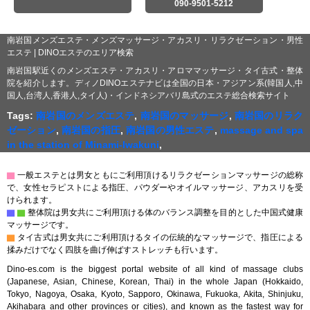
090-9501-5212
南岩国メンズエステ・メンズマッサージ・アカスリ・リラクゼーション・男性
エステ | DINOエステのエリア検索
南岩国駅近くのメンズエステ・アカスリ・アロママッサージ・タイ古式・整体
院を紹介します。ディノDINOエステナビは全国の日本・アジアン系(韓国人,中
国人,台湾人,香港人,タイ人)・インドネシアバリ島式のエステ総合検索サイト
Tags:
南岩国のメンズエステ
,
南岩国のマッサージ
,
南岩国のリラク
ゼーション
,
南岩国の指圧
,
南岩国の男性エステ
,
massage and spa
in the station of Minami-Iwakuni
,
▇
一般エステとは男女ともにご利用頂けるリラクゼーションマッサージの総称
で、女性セラピストによる指圧、パウダーやオイルマッサージ、アカスリを受
けられます。
▇
▇
整体院は男女共にご利用頂ける体のバランス調整を目的とした中国式健康
マッサージです。
▇
タイ古式は男女共にご利用頂けるタイの伝統的なマッサージで、指圧による
揉みだけでなく四肢を曲げ伸ばすストレッチも行います。
Dino-es.com is the biggest portal website of all kind of massage clubs
(Japanese, Asian, Chinese, Korean, Thai) in the whole Japan (Hokkaido,
Tokyo, Nagoya, Osaka, Kyoto, Sapporo, Okinawa, Fukuoka, Akita, Shinjuku,
Akihabara and other provinces or cities), and known as the fastest way for