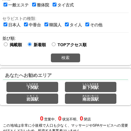
一般エステ
整体院
タイ古式
セラピストの種類:
日本人
中香台
韓国人
タイ人
その他
並び順:
掲載順
新着順
TOPアクセス順
検索
あなたへお勧めエリア
しものせき
しんしものせき
下関駅
新下関駅
いわくに
みなみいわくに
岩国駅
南岩国駅
0
0
0
営業中、
状況不明、
閉店
この地域は非常に小規模で人口も少なく、マッサージやSPAサービスへの需要
がほとんどないため、投資する事業者はいません。