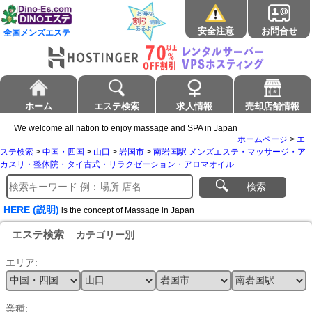
安全注意
お問合せ
全国メンズエステ
ホーム
エステ検索
求人情報
売却店舗情報
We welcome all nation to enjoy massage and SPA in Japan
ホームページ
>
エ
ステ検索
>
中国・四国
>
山口
>
岩国市
>
南岩国駅 メンズエステ・マッサージ・ア
カスリ・整体院・タイ古式・リラクゼーション・アロマオイル
検索
HERE (説明)
is the concept of Massage in Japan
エステ検索
カテゴリー別
エリア:
業種: