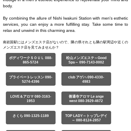
body.

By combining the allure of Nishi Iwakuni Station with men's esthetic 
services, you can enjoy a more fulfilling stay. Take some time to 
relax and unwind in this charming area.
南岩国駅にはメンズエステ店がないので、隣の県それとも隣の駅周辺や近くの
メンズエステ店を見てみませんか？
ボディワークＳＯＵＬ 088-
松山メンズエステ～Good
865-5724
Spa～ 090-7143-0002
プライベートレッスン 090-
club アゲハ 090-4330-
5274-4396
4983
LOVE＆アロマ 080-3163-
善通寺アロマ Le ange
1953
west 080-3929-4672
さくら 090-1325-1189
TOP LADY～トップレデイ
～ 080-8124-2857