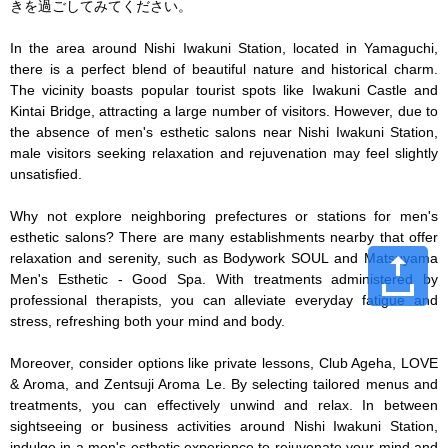
きを過ごしてみてください。

In the area around Nishi Iwakuni Station, located in Yamaguchi, 
there is a perfect blend of beautiful nature and historical charm. 
The vicinity boasts popular tourist spots like Iwakuni Castle and 
Kintai Bridge, attracting a large number of visitors. However, due to 
the absence of men's esthetic salons near Nishi Iwakuni Station, 
male visitors seeking relaxation and rejuvenation may feel slightly 
unsatisfied.

Why not explore neighboring prefectures or stations for men's 
esthetic salons? There are many establishments nearby that offer 
relaxation and serenity, such as Bodywork SOUL and Matsuyama 
Men's Esthetic - Good Spa. With treatments administered by 
professional therapists, you can alleviate everyday fatigue and 
stress, refreshing both your mind and body.

Moreover, consider options like private lessons, Club Ageha, LOVE 
& Aroma, and Zentsuji Aroma Le. By selecting tailored menus and 
treatments, you can effectively unwind and relax. In between 
sightseeing or business activities around Nishi Iwakuni Station, 
indulge in a men's esthetic experience to rejuvenate your mind and 