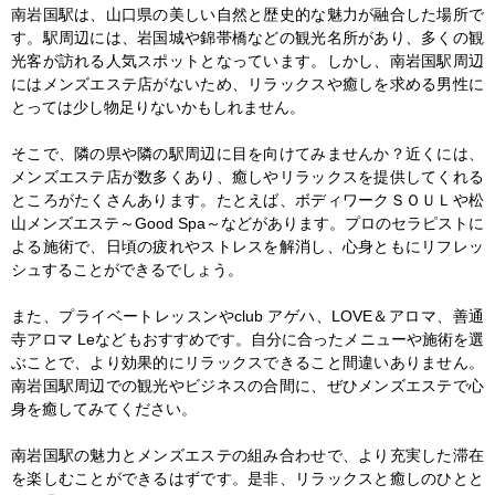
南岩国駅は、山口県の美しい自然と歴史的な魅力が融合した場所で
す。駅周辺には、岩国城や錦帯橋などの観光名所があり、多くの観
光客が訪れる人気スポットとなっています。しかし、南岩国駅周辺
にはメンズエステ店がないため、リラックスや癒しを求める男性に
とっては少し物足りないかもしれません。

そこで、隣の県や隣の駅周辺に目を向けてみませんか？近くには、
メンズエステ店が数多くあり、癒しやリラックスを提供してくれる
ところがたくさんあります。たとえば、ボディワークＳＯＵＬや松
山メンズエステ～Good Spa～などがあります。プロのセラピストに
よる施術で、日頃の疲れやストレスを解消し、心身ともにリフレッ
シュすることができるでしょう。

また、プライベートレッスンやclub アゲハ、LOVE＆アロマ、善通
寺アロマ Leなどもおすすめです。自分に合ったメニューや施術を選
ぶことで、より効果的にリラックスできること間違いありません。
南岩国駅周辺での観光やビジネスの合間に、ぜひメンズエステで心
身を癒してみてください。

南岩国駅の魅力とメンズエステの組み合わせで、より充実した滞在
を楽しむことができるはずです。是非、リラックスと癒しのひとと