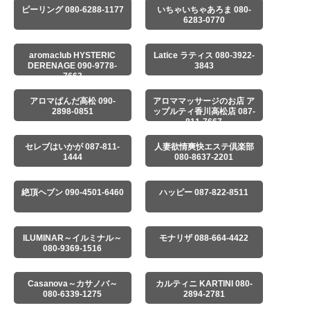
ピーリング 080-6288-1177
いちゃいちゃあろま 080-
6283-0770
aromaclub HYSTERIC
Latice ラティス 080-3922-
DERENAGE 090-9778-
3843
7663
アロマぱんだ高松 090-
アロママッサージのお店 ア
2898-0851
ップルティ香川高松店 087-
811-7667
セレブはいかが 087-811-
人妻欲情爽快エステ倶楽部
1444
080-8637-2201
絶頂ヘブン 090-4501-6460
ハッピー 087-822-8511
ILUMINAR～イルミナル～
モナリザ 088-664-4422
080-9369-1516
Casanova～カサノバ～
カルティニ KARTINI 080-
080-6339-1275
2894-2781