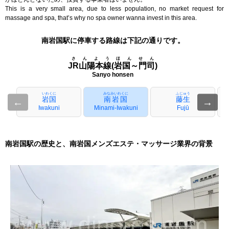
This is a very small area, due to less population, no market request for
massage and spa, that’s why no spa owner wanna invest in this area.
南岩国駅に停車する路線は下記の通りです。
さんようほんせん
JR山陽本線(岩国～門司)
Sanyo honsen
いわくに
みなみいわくに
ふじゅう
岩国
南岩国
藤生
←
→
Iwakuni
Minami-Iwakuni
Fujū
南岩国駅の歴史と、南岩国メンズエステ・マッサージ業界の背景