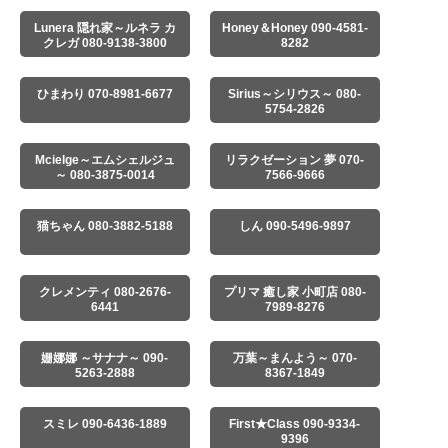
Lunera 隠れ家～ルネラ カ
Honey＆Honey 090-4581-
クレガ 080-9138-3800
8282
ひまわり 070-8981-6677
Sirius～シリウス～ 080-
5754-2826
Mcielge～エムシェルジュ
リラクゼーション 夢 070-
～ 080-3875-0014
7566-9666
猫ちゃん 080-3882-5188
しん 090-5496-9897
クレメンティ 080-2676-
プリマ 癒し家 小町店 080-
6441
7989-8276
姗娜娜 ～サナナ～ 090-
万葉～まんよう～ 070-
5263-2888
8367-1849
スミレ 090-6436-1889
First★Class 090-9334-
9396