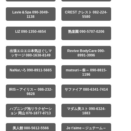
Lavie＆Spa 090-3049-
CREST クレスト 082-224-
1138
5580
LIZ 090-1350-4654
熟楽園 090-5707-0206
出張エロエロ本気ほぐしマ
Revive BodyCare 090-
ッサージ 080-1638-8149
8991-3996
NaNaいろ 090-8911-5665
matsuri～祭～ 090-8815-
1196
IRIS～アイリス～ 086-232-
サファイア 080-6341-7414
9828
ハプニング泡リラクゼーシ
マダム美スト 090-6324-
ョン 岡山 070-1877-8713
1883
美人館 080-5612-5566
Je t’aime～ジュテーム～