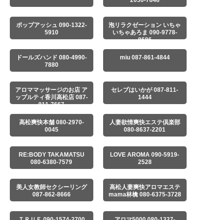
2030-7848
ポップアッシュ 090-1322-
泡リラクゼーション いちゃ
5910
いちゃあろま 090-9778-
8686
ドールズハンド 080-4990-
miu 087-861-4844
7880
アロママッサージのお店 ア
セレブはいかが 087-811-
ップルティ香川高松店 087-
1444
811-7667
高松爽快本舗 080-2970-
人妻欲情爽快エステ倶楽部
0045
080-8637-2201
RE:BODY TAKAMATSU
LOVE AROMA 090-5919-
080-6380-7579
2528
美人女教師セクシーリング
高松人妻爽快アロマエステ
087-862-8666
mama林檎 080-6375-3728
ＴＲＵＥ 090-1574-2700
アロマ5000 080-1327-