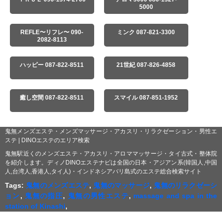
5000
REFLE〜リフレ〜 090-
ミンク 087-821-3300
2082-8113
ハッピー 087-822-8511
21世紀 087-826-4858
癒し空間 087-822-8511
スマイル 087-851-1952
鬼無メンズエステ・メンズマッサージ・アカスリ・リラクゼーション・男性エ
ステ | DINOエステのエリア検索
鬼無駅近くのメンズエステ・アカスリ・アロママッサージ・タイ古式・整体院
を紹介します。ディノDINOエステナビは全国の日本・アジアン系(韓国人,中国
人,台湾人,香港人,タイ人)・インドネシアバリ島式のエステ総合検索サイト
Tags:
鬼無のメンズエステ
,
鬼無のマッサージ
,
鬼無のリラクゼーシ
ョン
,
鬼無の指圧
,
鬼無の男性エステ
,
massage and spa in the
station of Kinashi
,