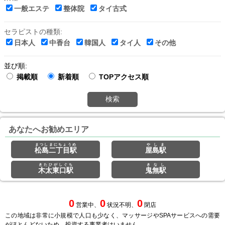
一般エステ
整体院
タイ古式
セラピストの種類:
日本人
中香台
韓国人
タイ人
その他
並び順:
掲載順
新着順
TOPアクセス順
検索
あなたへお勧めエリア
まつしまにちょうめ
やしま
松島二丁目駅
屋島駅
きたひがしぐち
きなし
木太東口駅
鬼無駅
0
0
0
営業中、
状況不明、
閉店
この地域は非常に小規模で人口も少なく、マッサージやSPAサービスへの需要
がほとんどないため、投資する事業者はいません。