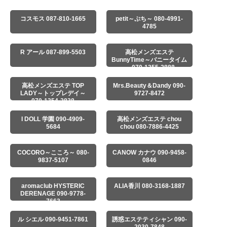
コスモス 087-810-1665
petit～ぷち～ 080-4991-
4785
R アール 087-899-5503
高松メンズエステ
BunnyTime～バニータイム
～ 070-1355-2888
高松メンズエステ TOP
Mrs.Beauty＆Dandy 090-
LADY～トップレデイ～
9727-8472
070-1354-2838
I DOLL 学園 090-4909-
高松メンズエステ chou
5684
chou 080-7886-4425
COCORO～こころ～ 080-
CANOW カナウ 090-9458-
9837-5107
0846
aromaclub HYSTERIC
ALIA香川 080-3168-1887
DERENAGE 090-9778-
7663
ル シエル 090-9451-7861
誘惑エステティシャン 090-