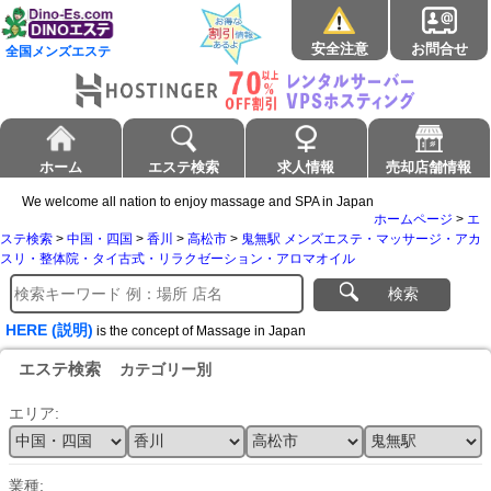
安全注意
お問合せ
全国メンズエステ
ホーム
エステ検索
求人情報
売却店舗情報
We welcome all nation to enjoy massage and SPA in Japan
ホームページ
>
エ
ステ検索
>
中国・四国
>
香川
>
高松市
>
鬼無駅 メンズエステ・マッサージ・アカ
スリ・整体院・タイ古式・リラクゼーション・アロマオイル
検索
HERE (説明)
is the concept of Massage in Japan
エステ検索
カテゴリー別
エリア:
業種: