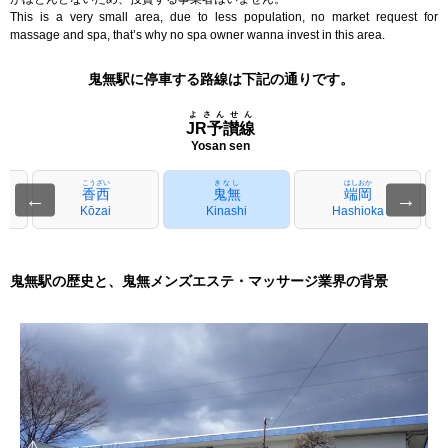
This is a very small area, due to less population, no market request for
massage and spa, that’s why no spa owner wanna invest in this area.
鬼無駅に停車する路線は下記の通りです。
よさんせん
JR予讃線
Yosan sen
こうざい
きなし
はしおか
香西
鬼無
端岡
←
→
Kōzai
Kinashi
Hashioka
鬼無駅の歴史と、鬼無メンズエステ・マッサージ業界の背景