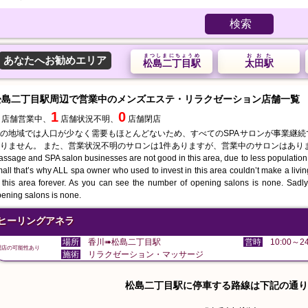
検索
まつしまにちょうめ
おおた
あなたへお勧めエリア
松島二丁目駅
太田駅
松島二丁目駅周辺で営業中のメンズエステ・リラクゼーション店舗一覧
1
0
店舗営業中、
店舗状況不明、
店舗閉店
の地域では人口が少なく需要もほとんどないため、すべてのSPAサロンが事業継
りません。 また、営業状況不明のサロンは1件ありますが、営業中のサロンはあり
ssage and SPA salon businesses are not good in this area, due to less population
all that’s why ALL spa owner who used to invest in this area couldn’t make a liv
 this area forever. As you can see the number of opening salons is none. Sadly 
ening salons is none.
ヒーリングアネラ
場所
香川➠松島二丁目駅
営時
10:00～24
閉店の可能性あり
施術
リラクゼーション・マッサージ
松島二丁目駅に停車する路線は下記の通り