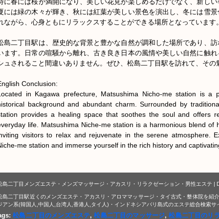
特に春には桜が満開になり、美しい花見が楽しめるだけでなく、新しい
夏には緑の木々が輝き、秋には紅葉が美しい景色を演出し、冬には雪景
れながら、心身ともにリラックスすることができる場所となっています。
松島二丁目駅は、歴史的な背景と豊かな自然が調和した場所であり、訪
います。日常の喧騒から離れ、古き良き日本の風情や美しい自然に触れ
シュされること間違いありません。ぜひ、松島二丁目駅を訪れて、その魅
English Conclusion:

Located in Kagawa prefecture, Matsushima Nicho-me station is a plac
historical background and abundant charm. Surrounded by traditional 
station provides a healing space that soothes the soul and offers re
everyday life. Matsushima Niche-me station is a harmonious blend of his
inviting visitors to relax and rejuvenate in the serene atmosphere.
Niche-me station and immerse yourself in the rich history and captivating
松島二丁目メンズエステ・メンズマッサージ・アカスリ・リラクゼーション・男性エステ | D
松島二丁目駅近くのメンズエステ・アカスリ・アロママッサージ・タイ古式・整体院を紹介
ジアン系(韓国人,中国人,台湾人,香港人,タイ人)・インドネシアバリ島式のエステ総合検索サ
ags:
松島二丁目のメンズエステ
,
松島二丁目のマッサージ
,
松島二丁目のリ