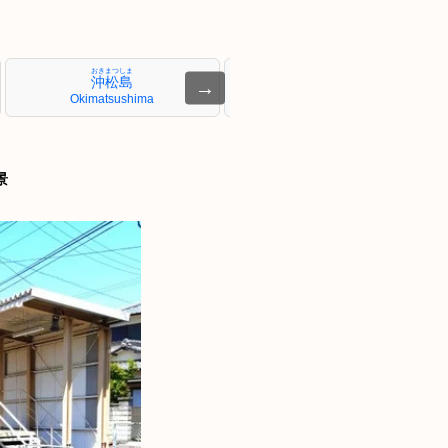
おきまつしま
かすががわ
沖松島
春日川
→
Okimatsushima
Kasugagawa
景