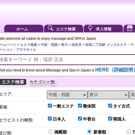
ホーム
エステ検索
求人情報
We welcome all nation to enjoy massage and SPA in Japan
ームページ
>
エステ検索
>
中国・四国
>
香川
>
高松市
>
松島二丁目駅 メンズエステ・マ
ーション・アロマオイル
HERE（詳細説明
at you need to know about Massage and Spa in Japan is
エステ検索
カテゴリー別
エリア:
一般エステ
整体院
タイ古式
業種:
日本人
中香台
韓国人
セラピストの種類:
掲載順
新着順
並び順: