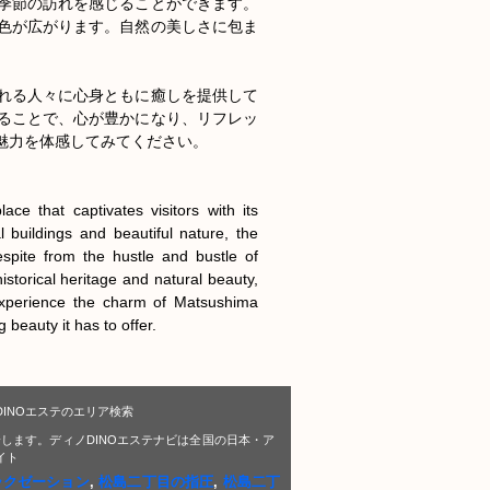
季節の訪れを感じることができます。
色が広がります。自然の美しさに包ま


れる人々に心身ともに癒しを提供して
ることで、心が豊かになり、リフレッ
力を体感してみてください。

e that captivates visitors with its 
buildings and beautiful nature, the 
spite from the hustle and bustle of 
torical heritage and natural beauty, 
 Experience the charm of Matsushima 
 beauty it has to offer.
INOエステのエリア検索
します。ディノDINOエステナビは全国の日本・ア
イト
ラクゼーション
,
松島二丁目の指圧
,
松島二丁