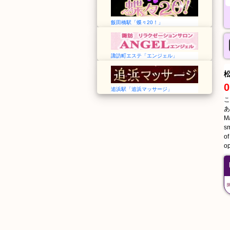
飯田橋駅「蝶々20！」
諏訪町エステ「エンジェル」
0
追浜駅「追浜マッサージ」
こ
あ
Ma
sm
of
op