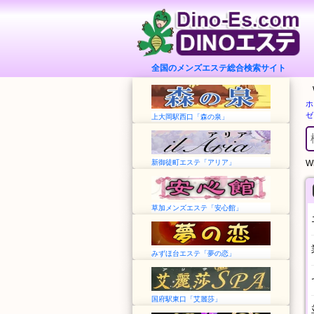
全国のメンズエステ総合検索サイト
ホ
ゼ
上大岡駅西口「森の泉」
新御徒町エステ「アリア」
Wh
草加メンズエステ「安心館」
みずほ台エステ「夢の恋」
国府駅東口「艾麗莎」