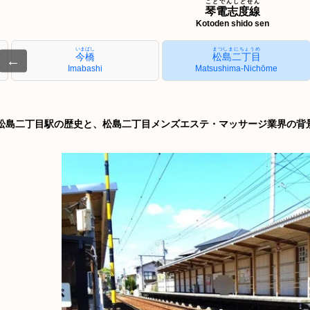
ことでんしどせん
琴電志度線
Kotoden shido sen
いまばし
まつしまにちょうめ
今橋
松島二丁目
←
Imabashi
Matsushima-Nichōme
松島二丁目駅の歴史と、松島二丁目メンズエステ・マッサージ業界の背