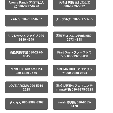
Aroma Panda アロマぱん
あろま爽快 玉乱ほんぽ
だ 080-3927-0220
080-4979-5832
パルム 090-7622-0707
クラブルナ 090-5917-3265
リフレッシュファイブ 080-
高松アロマエステmiu 080-
9839-4949
2973-4848
高松爽快本舗 080-2970-
First One〜ファーストワ
0045
ン〜 080-3923-5031
RE:BODY TAKAMATSU
AROMA RICH アロマリッ
080-6380-7579
チ 090-9458-0404
LOVE AROMA 090-5919-
高松人妻爽快アロマエステ
2528
mama林檎 080-6375-3728
さくらん 080-2987-3907
i-wish 香川店 080-9655-
6178