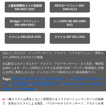
人妻欲情爽快エステ倶楽部
REFLE〜リフレ〜 090-
080-8637-2201
2082-8113
Bridget～ブリジット～
メンズSPA M2 080-4999-
080-4064-6663
8111
スマイル 080-8219-4755
スマイル 087-851-1952
元山メンズエステ・メンズマッサージ・アカスリ・リラクゼーション・男性エ
ステ | DINOエステのエリア検索
元山駅近くのメンズエステ・アカスリ・アロママッサージ・タイ古式・整体院
を紹介します。ディノDINOエステナビは全国の日本・アジアン系(韓国人,中国
人,台湾人,香港人,タイ人)・インドネシアバリ島式のエステ総合検索サイト
Tags:
元山のメンズエステ
,
元山のマッサージ
,
元山のリラクゼーシ
ョン
,
元山の指圧
,
元山の男性エステ
,
massage and spa in the
station of Motoyama
,
▇
一般エステとは男女ともにご利用頂けるリラクゼーションマッサージの総称
で、女性セラピストによる指圧、パウダーやオイルマッサージ、アカスリを受