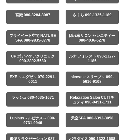
宮殿 080-3284-8087
さくら 090-1325-1189
プライベート空間 NATURE
隠れ家サロン セレニティー
SPA 080-9835-3778
080-4036-5278
UP ボディケアクリニック
ルナ フォレスト 090-1327-
090-2892-5530
1185
EXE ～エグゼ～ 070-2291-
sleeve～スリーブ～ 090-
0011
5616-9108
ラッシュ 080-4035-1671
Relaxation Salon CUTI チ
ュティ 090-9451-1711
Lupinus～ルピナス～ 090-
天空SPA 080-6392-3058
9731-9946
優楽リラクゼーション 087-
パラダイス 090-1322-1688