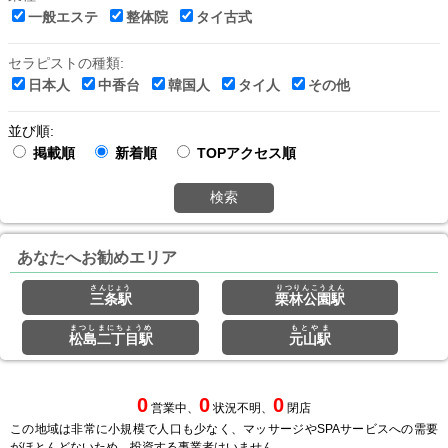
一般エステ
整体院
タイ古式
セラピストの種類:
日本人
中香台
韓国人
タイ人
その他
並び順:
掲載順
新着順
TOPアクセス順
検索
あなたへお勧めエリア
さんじょう
りつりんこうえん
三条駅
栗林公園駅
まつしまにちょうめ
もとやま
松島二丁目駅
元山駅
0
0
0
営業中、
状況不明、
閉店
この地域は非常に小規模で人口も少なく、マッサージやSPAサービスへの需要
がほとんどないため、投資する事業者はいません。