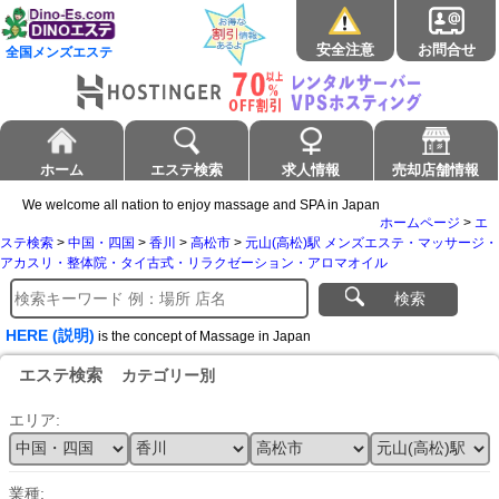
安全注意
お問合せ
全国メンズエステ
ホーム
エステ検索
求人情報
売却店舗情報
We welcome all nation to enjoy massage and SPA in Japan
ホームページ
>
エ
ステ検索
>
中国・四国
>
香川
>
高松市
>
元山(高松)駅 メンズエステ・マッサージ・
アカスリ・整体院・タイ古式・リラクゼーション・アロマオイル
検索
HERE (説明)
is the concept of Massage in Japan
エステ検索
カテゴリー別
エリア:
業種: