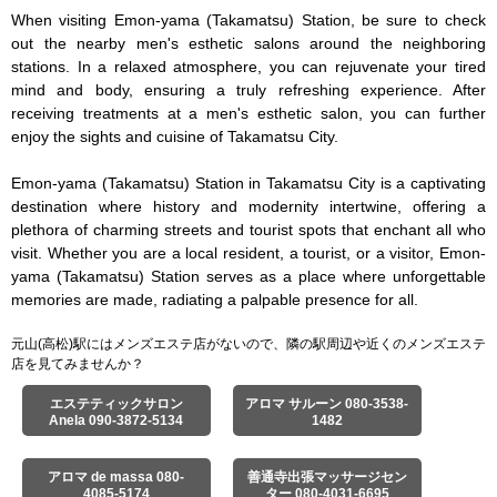
When visiting Emon-yama (Takamatsu) Station, be sure to check 
out the nearby men's esthetic salons around the neighboring 
stations. In a relaxed atmosphere, you can rejuvenate your tired 
mind and body, ensuring a truly refreshing experience. After 
receiving treatments at a men's esthetic salon, you can further 
enjoy the sights and cuisine of Takamatsu City.

Emon-yama (Takamatsu) Station in Takamatsu City is a captivating 
destination where history and modernity intertwine, offering a 
plethora of charming streets and tourist spots that enchant all who 
visit. Whether you are a local resident, a tourist, or a visitor, Emon-
yama (Takamatsu) Station serves as a place where unforgettable 
memories are made, radiating a palpable presence for all.
元山(高松)駅にはメンズエステ店がないので、隣の駅周辺や近くのメンズエステ
店を見てみませんか？
エステティックサロン
アロマ サルーン 080-3538-
Anela 090-3872-5134
1482
アロマ de massa 080-
善通寺出張マッサージセン
4085-5174
ター 080-4031-6695