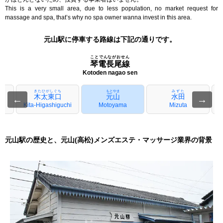
This is a very small area, due to less population, no market request for
massage and spa, that’s why no spa owner wanna invest in this area.
元山駅に停車する路線は下記の通りです。
ことでんながおせん
琴電長尾線
Kotoden nagao sen
きたひがしぐち
もとやま
みずた
木太東口
元山
水田
←
→
i
Kita-Higashiguchi
Motoyama
Mizuta
元山駅の歴史と、元山(高松)メンズエステ・マッサージ業界の背景