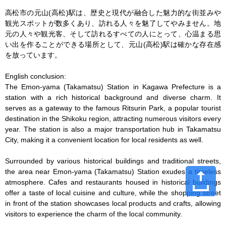
高松市の元山(高松)駅は、歴史と現代が融合した魅力的な街並みや
観光スポットが数多くあり、訪れる人々を魅了してやみません。地
元の人々や観光客、そして訪れるすべての人にとって、心温まる思
い出を作ることができる場所として、元山(高松)駅は確かな存在感
を放っています。

English conclusion:

The Emon-yama (Takamatsu) Station in Kagawa Prefecture is a 
station with a rich historical background and diverse charm. It 
serves as a gateway to the famous Ritsurin Park, a popular tourist 
destination in the Shikoku region, attracting numerous visitors every 
year. The station is also a major transportation hub in Takamatsu 
City, making it a convenient location for local residents as well.

Surrounded by various historical buildings and traditional streets, 
the area near Emon-yama (Takamatsu) Station exudes a timeless 
atmosphere. Cafes and restaurants housed in historical buildings 
offer a taste of local cuisine and culture, while the shopping street 
in front of the station showcases local products and crafts, allowing 
visitors to experience the charm of the local community.
