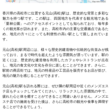
香川県の高松市に位置する元山(高松)駅は、歴史的な背景と多彩な
魅力を持つ駅です。この駅は、四国地方を代表する観光地である
「栗林公園」へのアクセスポイントとしても知られており、毎年多
くの観光客が訪れます。また、高松市内の主要な交通拠点であるた
め、地元の方々にとっても利便性の高い駅として親しまれていま
す。

元山(高松)駅周辺には、様々な歴史的建造物や伝統的な街並みが残
っており、まるで時代を超えたような雰囲気が漂っています。駅の
近くには、歴史的な建造物を利用したカフェやレストランが点在
し、地元の食文化や文化を存分に楽しむことができます。さらに、
駅前の商店街では、地元の特産品や工芸品を販売するお店が並び、
地元の魅力を感じることができます。

元山(高松)駅を訪れる際には、ぜひ隣の駅周辺や近くのメンズエス
テ店もチェックしてみてください。リラックスした雰囲気の中で、
疲れた心と体を癒すことができること間違いありません。メンズエ
ステ店での施術を受けた後は、さらに高松市の観光や食事を満喫す
ることができるでしょう。
