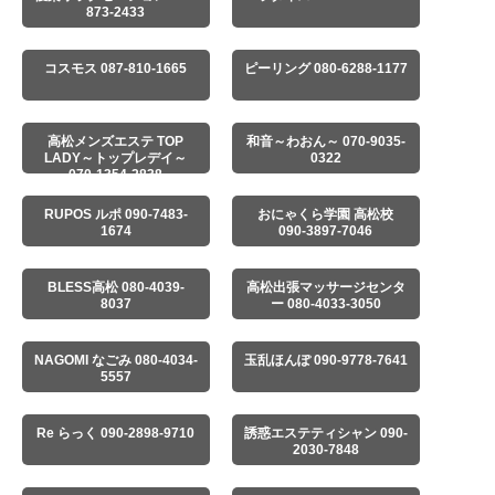
873-2433
コスモス 087-810-1665
ピーリング 080-6288-1177
高松メンズエステ TOP
和音～わおん～ 070-9035-
LADY～トップレデイ～
0322
070-1354-2838
RUPOS ルポ 090-7483-
おにゃくら学園 高松校
1674
090-3897-7046
BLESS高松 080-4039-
高松出張マッサージセンタ
8037
ー 080-4033-3050
NAGOMI なごみ 080-4034-
玉乱ほんぽ 090-9778-7641
5557
Re らっく 090-2898-9710
誘惑エステティシャン 090-
2030-7848