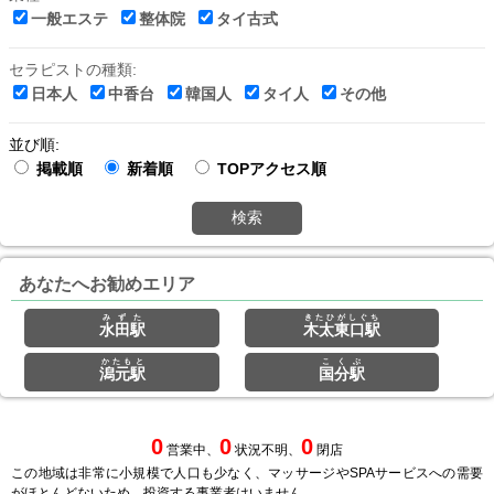
一般エステ
整体院
タイ古式
セラピストの種類:
日本人
中香台
韓国人
タイ人
その他
並び順:
掲載順
新着順
TOPアクセス順
検索
あなたへお勧めエリア
みずた
きたひがしぐち
水田駅
木太東口駅
かたもと
こくぶ
潟元駅
国分駅
0
0
0
営業中、
状況不明、
閉店
この地域は非常に小規模で人口も少なく、マッサージやSPAサービスへの需要
がほとんどないため、投資する事業者はいません。