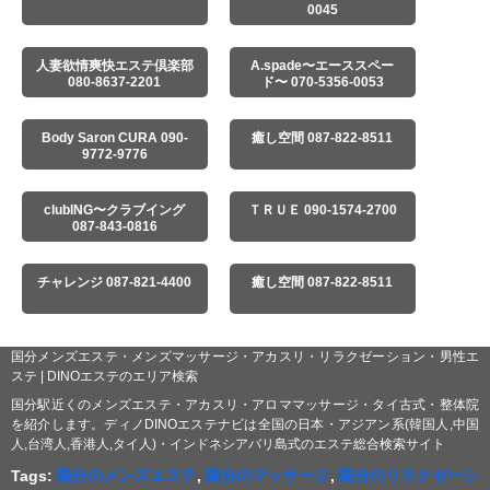
0045
人妻欲情爽快エステ倶楽部
A.spade〜エーススペー
080-8637-2201
ド〜 070-5356-0053
Body Saron CURA 090-
癒し空間 087-822-8511
9772-9776
clubING〜クラブイング
ＴＲＵＥ 090-1574-2700
087-843-0816
チャレンジ 087-821-4400
癒し空間 087-822-8511
国分メンズエステ・メンズマッサージ・アカスリ・リラクゼーション・男性エ
ステ | DINOエステのエリア検索
国分駅近くのメンズエステ・アカスリ・アロママッサージ・タイ古式・整体院
を紹介します。ディノDINOエステナビは全国の日本・アジアン系(韓国人,中国
人,台湾人,香港人,タイ人)・インドネシアバリ島式のエステ総合検索サイト
Tags:
国分のメンズエステ
,
国分のマッサージ
,
国分のリラクゼーシ