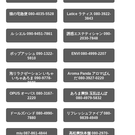
猫の宅急便 080-4035-5528
Latice ラティス 080-3922-
3843
ル シエル 090-9451-7861
誘惑エステティシャン 090-
2030-7848
ポップアッシュ 090-1322-
ENVI 080-4999-2207
5910
泡リラクゼーション いちゃ
Aroma Panda アロマぱん
いちゃあろま 090-9778-
だ 080-3927-0220
8686
OPUS オーパス 080-3167-
あろま爽快 玉乱ほんぽ
2220
080-4979-5832
ドールズハンド 080-4990-
リフレッシュファイブ 080-
7880
9839-4949
miu 087-861-4844
高松爽快本舗 080-2970-