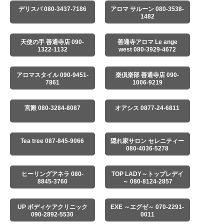
デリスパ 080-3437-7186
アロマ サルーン 080-3538-
1482
天使の手 善通寺店 090-
善通寺アロマ Le ange
1322-1132
west 080-3929-4672
アロマスタイル 090-9451-
楽倶楽部 善通寺店 090-
7861
1006-9219
宮殿 080-3284-8087
オアシス 0877-24-6811
Tea tree 087-845-9066
隠れ家サロン セレニティー
080-4036-5278
ヒーリングアネラ 080-
TOP LADY～トップレデイ
8845-3760
～ 080-8124-2857
UP ボディケアクリニック
EXE ～エグゼ～ 070-2291-
090-2892-5530
0011