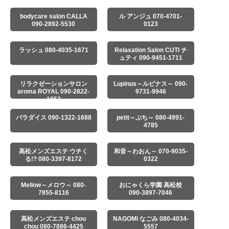
bodycare salon CALLA
ル アンジュ 070-4701-
090-2892-5530
0123
ラッシュ 080-4035-1671
Relaxation Salon CUTI チ
ュティ 090-9451-1711
リラクゼーションサロン
Lupinus～ルピナス～ 090-
aroma ROYAL 090-2822-
9731-9946
1652
パラダイス 090-1322-1688
petit～ぷち～ 080-4991-
4785
高松メンズエステ ウチく
和音～わおん～ 070-9035-
る!? 080-3397-8172
0322
Mellow～メロウ～ 080-
おにゃくら学園 高松校
7855-8116
090-3897-7046
高松メンズエステ chou
NAGOMI なごみ 080-4034-
chou 080-7886-4425
5557