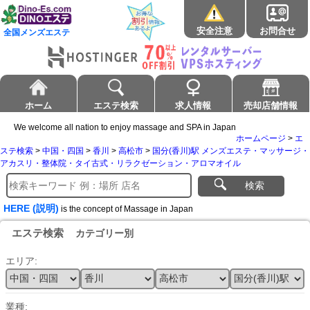
安全注意
お問合せ
全国メンズエステ
ホーム
エステ検索
求人情報
売却店舗情報
We welcome all nation to enjoy massage and SPA in Japan
ホームページ
>
エ
ステ検索
>
中国・四国
>
香川
>
高松市
>
国分(香川)駅 メンズエステ・マッサージ・
アカスリ・整体院・タイ古式・リラクゼーション・アロマオイル
検索
HERE (説明)
is the concept of Massage in Japan
エステ検索
カテゴリー別
エリア:
業種: