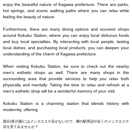
enjoy the beautiful nature of Kagawa prefecture. There are parks, 
hot springs, and scenic walking paths where you can relax while 
feeling the beauty of nature.

Furthermore, there are many dining options and souvenir shops 
around Kokubu Station, where you can enjoy local delicious foods 
and buy local specialties. By interacting with local people, tasting 
local dishes, and purchasing local products, you can deepen your 
understanding of the charm of Kagawa prefecture.

When visiting Kokubu Station, be sure to check out the nearby 
men's esthetic shops as well. There are many shops in the 
surrounding area that provide services to help you relax both 
physically and mentally. Taking the time to relax and refresh at a 
men's esthetic shop will be a wonderful memory of your visit.

Kokubu Station is a charming station that blends history with 
modernity, offering
国分(香川)駅にはメンズエステ店がないので、隣の駅周辺や近くのメンズエステ
店を見てみませんか？