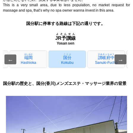
This is a very small area, due to less population, no market request for
massage and spa, that’s why no spa owner wanna invest in this area.
国分駅に停車する路線は下記の通りです。
よさんせん
JR予讃線
Yosan sen
はしおか
こくぶ
さぬきふちゅう
端岡
国分
讃岐府中
←
→
Hashioka
Kokubu
Sanuki-Fuchū
国分駅の歴史と、国分(香川)メンズエステ・マッサージ業界の背景