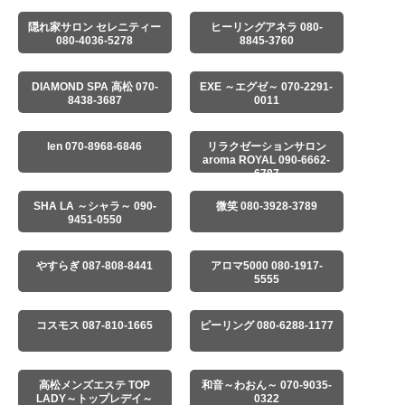
隠れ家サロン セレニティー
ヒーリングアネラ 080-
080-4036-5278
8845-3760
DIAMOND SPA 高松 070-
EXE ～エグゼ～ 070-2291-
8438-3687
0011
len 070-8968-6846
リラクゼーションサロン
aroma ROYAL 090-6662-
6787
SHA LA ～シャラ～ 090-
微笑 080-3928-3789
9451-0550
やすらぎ 087-808-8441
アロマ5000 080-1917-
5555
コスモス 087-810-1665
ピーリング 080-6288-1177
高松メンズエステ TOP
和音～わおん～ 070-9035-
LADY～トップレデイ～
0322