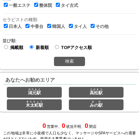
一般エステ
整体院
タイ古式
セラピストの種類:
日本人
中香台
韓国人
タイ人
その他
並び順:
掲載順
新着順
TOPアクセス順
検索
あなたへお勧めエリア
かたもと
たかまつ
潟元駅
高松駅
きたちょう
みの
木太町駅
みの駅
0
0
0
営業中、
状況不明、
閉店
この地域は非常に小規模で人口も少なく、マッサージやSPAサービスへの需要
がほとんどないため、投資する事業者はいません。