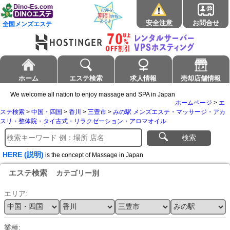
安全注意
お問合せ
全国メンズエステ
ホーム
エステ検索
求人情報
売却店舗情報
We welcome all nation to enjoy massage and SPA in Japan
ホームページ
>
エ
ステ検索
>
中国・四国
>
香川
>
三豊市
>
みの駅 メンズエステ・マッサージ・アカ
スリ・整体院・タイ古式・リラクゼーション・アロマオイル
検索
HERE (説明)
is the concept of Massage in Japan
エステ検索
カテゴリー別
エリア:
業種: