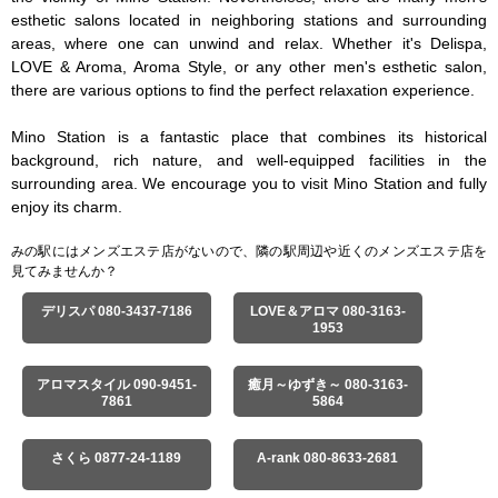
esthetic salons located in neighboring stations and surrounding 
areas, where one can unwind and relax. Whether it's Delispa, 
LOVE & Aroma, Aroma Style, or any other men's esthetic salon, 
there are various options to find the perfect relaxation experience.

Mino Station is a fantastic place that combines its historical 
background, rich nature, and well-equipped facilities in the 
surrounding area. We encourage you to visit Mino Station and fully 
enjoy its charm.
みの駅にはメンズエステ店がないので、隣の駅周辺や近くのメンズエステ店を
見てみませんか？
デリスパ 080-3437-7186
LOVE＆アロマ 080-3163-
1953
アロマスタイル 090-9451-
癒月～ゆずき～ 080-3163-
7861
5864
さくら 0877-24-1189
A-rank 080-8633-2681