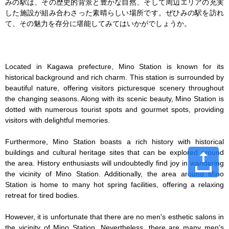
みの駅は、その歴史的背景と豊かな自然、そして周辺エリアの充実
した施設が組み合わさった素晴らしい場所です。ぜひみの駅を訪れ
て、その魅力を存分に堪能してみてはいかがでしょうか。

Located in Kagawa prefecture, Mino Station is known for its 
historical background and rich charm. This station is surrounded by 
beautiful nature, offering visitors picturesque scenery throughout 
the changing seasons. Along with its scenic beauty, Mino Station is 
dotted with numerous tourist spots and gourmet spots, providing 
visitors with delightful memories.

Furthermore, Mino Station boasts a rich history with historical 
buildings and cultural heritage sites that can be explored around 
the area. History enthusiasts will undoubtedly find joy in wandering 
the vicinity of Mino Station. Additionally, the area around Mino 
Station is home to many hot spring facilities, offering a relaxing 
retreat for tired bodies.

However, it is unfortunate that there are no men's esthetic salons in 
the vicinity of Mino Station. Nevertheless, there are many men's 