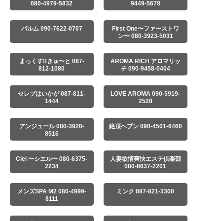
080-4979-5832
9449-5678
パルム 090-7622-0707
First One〜ファーストワ
ン〜 080-3923-5031
まっくす!!きゅ〜と 087-
AROMA RICH アロマリッ
812-1080
チ 090-9458-0404
セレブはいかが 087-811-
LOVE AROMA 090-5919-
1444
2528
アンジュール 080-3920-
絶頂ヘブン 090-4501-6460
8516
Ciel 〜シエル〜 080-6375-
人妻欲情爽快エステ倶楽部
2234
080-8637-2201
メンズSPA M2 080-4999-
ミンク 087-821-3300
8111