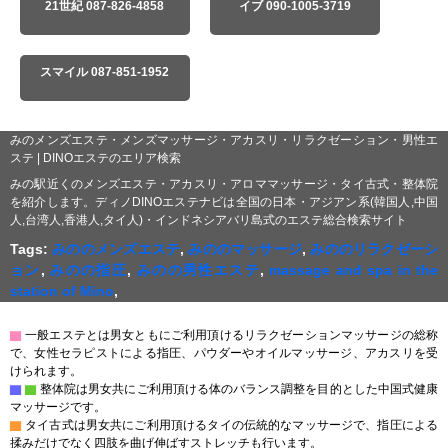
21世紀 087-826-4858
イブ 090-1005-3719
スマイル 087-851-1952
みのメンズエステ・メンズマッサージ・アカスリ・リラクゼーション・男性エ
ステ | DINOエステのエリア検索
みの駅近くのメンズエステ・アカスリ・アロママッサージ・タイ古式・整体院
を紹介します。ディノDINOエステナビは全国の日本・アジアン系(韓国人,中国
人,台湾人,香港人,タイ人)・インドネシアバリ島式のエステ総合検索サイト
Tags:
みののメンズエステ
,
みののマッサージ
,
みののリラクゼーシ
ョン
,
みのの指圧
,
みのの男性エステ
,
massage and spa in the
station of Mino
,
▇
一般エステとは男女ともにご利用頂けるリラクゼーションマッサージの総称
で、女性セラピストによる指圧、パウダーやオイルマッサージ、アカスリを受
けられます。
▇
▇
整体院は男女共にご利用頂ける体のバランス調整を目的とした中国式健康
マッサージです。
▇
タイ古式は男女共にご利用頂けるタイの伝統的なマッサージで、指圧による
揉みだけでなく四肢を曲げ伸ばすストレッチも行います。