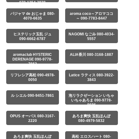
070-1354-2838
パジャマ de おじゃま 080-
aroma coco～アロマココ
4070-6635
～ 090-7783-8447
ヒステリック玉乱 ジュ
NAGOMI なごみ 080-4034-
090-6662-6787
5557
aromaclub HYSTERIC
ALIA香川 080-3168-1887
DERENAGE 090-9778-
7663
リフレシア高松 090-4978-
Latice ラティス 080-3922-
0050
3843
ル シエル 090-9451-7861
泡リラクゼーション いちゃ
いちゃあろま 090-9778-
8686
OPUS オーパス 080-3167-
あろま爽快 玉乱ほんぽ
2220
080-4979-5832
あろま爽快 玉乱ほんぽ
高松 エロスハート 080-