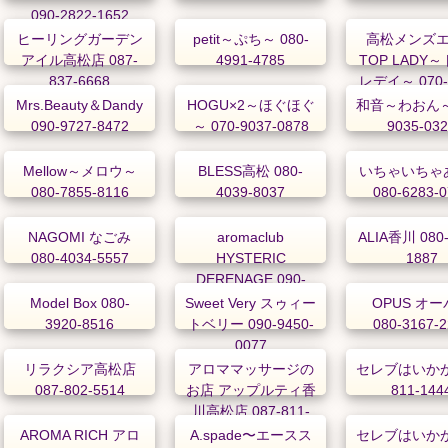
090-2822-1652
ヒーリングガーデン
petit～ぷち～ 080-
高松メンズ
アイル高松店 087-
4991-4785
TOP LADY
837-6668
レデイ～ 070-
2838
Mrs.Beauty＆Dandy
HOGU×2～ほぐほぐ
和音～わおん～ 
090-9727-8472
～ 070-9037-0878
9035-03
Mellow～メロウ～
BLESS高松 080-
いちゃいちゃ
080-7855-8116
4039-8037
080-6283-
NAGOMI なごみ
aromaclub
ALIA香川 080-
080-4034-5557
HYSTERIC
1887
DERENAGE 090-
9778-7663
Model Box 080-
Sweet Very スゥィー
OPUS オ
3920-8516
トベリー 090-9450-
080-3167-
0077
リラクシア高松店
アロママッサージの
セレブはいかが 
087-802-5514
お店 アップルティ香
811-144
川高松店 087-811-
7667
AROMA RICH アロ
A.spade〜エースス
セレブはいかが 