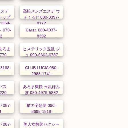
エステ
高松メンズエステ ウ
～トップ
チくる!? 080-3397-
1354-
8172
070-
Carat. 080-4037-
22
8392
あろま
ヒステリック玉乱 ジ
0770
ュ 090-6662-6787
3168-
CLUB LUCIA 080-
2988-1741
ーパス
あろま爽快 玉乱ほん
2220
ぽ 080-4979-5832
087-
猫の宅急便 090-
4
8698-1818
087-
美人女教師セクシー