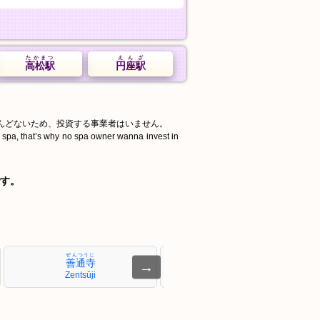
たかまつ
えんざ
高松駅
円座駅
んどないため、投資する事業者はいません。
d spa, that’s why no spa owner wanna invest in
す。
ぜんつうじ
ことひら
善通寺
琴平
→
Zentsūji
Kotohira