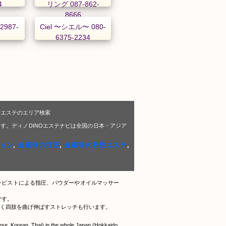
4
リング 087-862-
8666
2987-
Ciel 〜シエル〜 080-
6375-2234
Oエステのエリア検索
す。ディノDINOエステナビは全国の日本・アジア
ョン
,
金蔵寺の指圧
,
金蔵寺の男性エステ
,
ラピストによる指圧、パウダーやオイルマッサー
です。
く四肢を曲げ伸ばすストレッチも行います。
nese, Korean, Thai) in the whole Japan (Hokkaido,