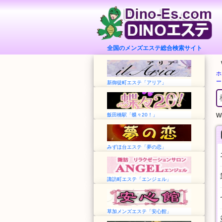
全国のメンズエステ総合検索サイト
ホ
ー
新御徒町エステ「アリア」
飯田橋駅「蝶々20！」
Wh
みずほ台エステ「夢の恋」
諏訪町エステ「エンジェル」
草加メンズエステ「安心館」