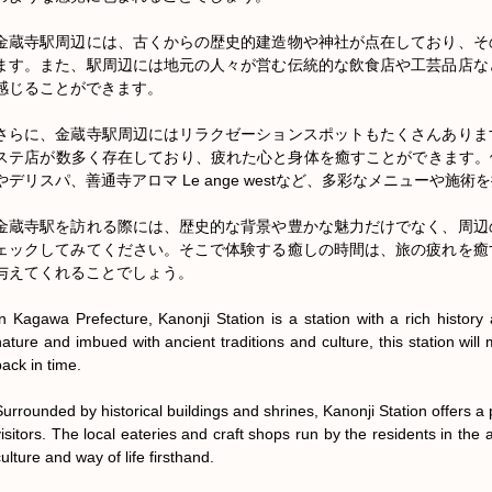
金蔵寺駅周辺には、古くからの歴史的建造物や神社が点在しており、そ
ます。また、駅周辺には地元の人々が営む伝統的な飲食店や工芸品店な
感じることができます。

さらに、金蔵寺駅周辺にはリラクゼーションスポットもたくさんありま
ステ店が数多く存在しており、疲れた心と身体を癒すことができます。例え
やデリスパ、善通寺アロマ Le ange westなど、多彩なメニューや施術
金蔵寺駅を訪れる際には、歴史的な背景や豊かな魅力だけでなく、周辺
ェックしてみてください。そこで体験する癒しの時間は、旅の疲れを癒
与えてくれることでしょう。

In Kagawa Prefecture, Kanonji Station is a station with a rich history
nature and imbued with ancient traditions and culture, this station will
ack in time.

Surrounded by historical buildings and shrines, Kanonji Station offers a 
visitors. The local eateries and craft shops run by the residents in the 
ulture and way of life firsthand.
