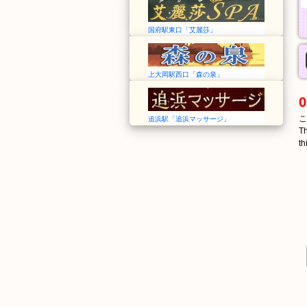
国府駅東口「艾麗莎」
上大岡駅西口「森の泉」
0
こ
追浜駅「追浜マッサージ」
Th
th