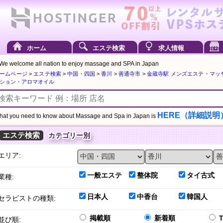
ホーム
エステ検索
求人情報
We welcome all nation to enjoy massage and SPA in Japan
ームページ
>
エステ検索
>
中国・四国
>
香川
>
善通寺市
>
金蔵寺駅 メンズエステ・マッ
ション・アロマオイル
HERE（詳細説明
at you need to know about Massage and Spa in Japan is
エステ検索
カテゴリー別
エリア:
一般エステ
整体院
タイ古式
業種:
日本人
中香台
韓国人
セラピストの種類:
掲載順
新着順
並び順: