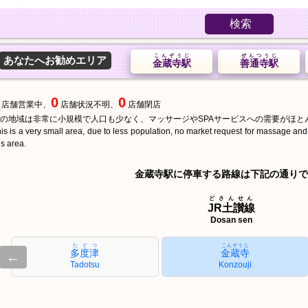
検索
こんぞうじ
ぜんつうじ
あなたへお勧めエリア
金蔵寺駅
善通寺駅
0
0
店舗営業中、
店舗状況不明、
店舗閉店
の地域は非常に小規模で人口も少なく、マッサージやSPAサービスへの需要がほと
is is a very small area, due to less population, no market request for massage an
is area.
金蔵寺駅に停車する路線は下記の通りで
どさんせん
JR土讃線
Dosan sen
たどつ
こんぞうじ
多度津
金蔵寺
←
Tadotsu
Konzouji