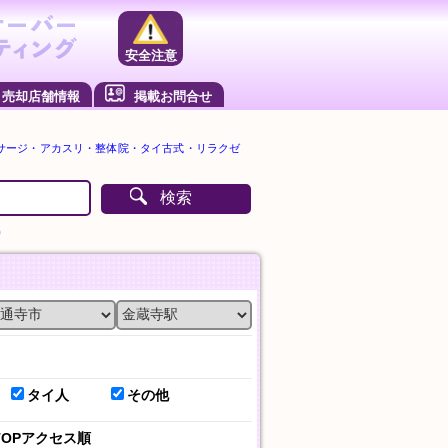
安全注意
売却店舗情報
掲載お問合せ
サージ・アカスリ・整体院・タイ古式・リラクゼ
検索
）
タイ人
その他
TOPアクセス順