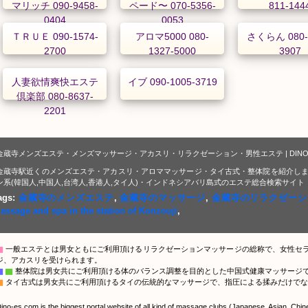
マリッチ 090-9458-
ペード〜 070-5356-
811-144
0404
0053
ＴＲＵＥ 090-1574-
アロマ5000 080-
さくらん 080-
2700
1327-5000
3907
人妻欲情爽快エステ
イブ 090-1005-3719
倶楽部 080-8637-
2201
金蔵寺メンズエステ・メンズマッサージ・アカスリ・リラクゼーション・男性エステ | DIN
金蔵寺駅近くのメンズエステ・アカスリ・アロママッサージ・タイ古式・整体院を紹介しま
ン系(韓国人,中国人,台湾人,香港人,タイ人)・インドネシアバリ島式のエステ総合検索サイト
ags:
金蔵寺のメンズエステ
,
金蔵寺のマッサージ
,
金蔵寺のリラクゼーシ
assage and spa in the station of Konzouji
,
▇
一般エステとは男女ともにご利用頂けるリラクゼーションマッサージの総称で、女性セ
ジ、アカスリを受けられます。
▇
▇
整体院は男女共にご利用頂ける体のバランス調整を目的とした中国式健康マッサージ
▇
タイ古式は男女共にご利用頂けるタイの伝統的なマッサージで、指圧による揉みだけでな
ino-es.com is the biggest portal website of all kind of massage clubs (Japanese, Asian, Chi