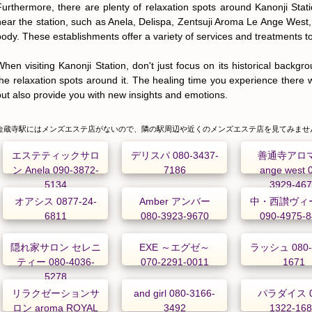
Furthermore, there are plenty of relaxation spots around Kanonji Stat
near the station, such as Anela, Delispa, Zentsuji Aroma Le Ange West
body. These establishments offer a variety of services and treatments t
When visiting Kanonji Station, don't just focus on its historical backgr
the relaxation spots around it. The healing time you experience there wil
but also provide you with new insights and emotions.
金蔵寺駅にはメンズエステ店がないので、隣の駅周辺や近くのメンズエステ店を見てみませ
エステティックサロ
デリスパ 080-3437-
善通寺アロマ
ン Anela 090-3872-
7186
ange west 
5134
3929-46
オアシス 0877-24-
Amber アンバー
中・西讃ヴィ
6811
080-3923-9670
090-4975-
隠れ家サロン セレニ
EXE ～エグゼ～
ラッシュ 080-
ティー 080-4036-
070-2291-0011
1671
5278
リラクゼーションサ
and girl 080-3166-
パラダイス 0
ロン aroma ROYAL
3492
1322-16