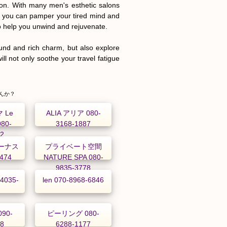
ion. With many men's esthetic salons 
, you can pamper your tired mind and 
o help you unwind and rejuvenate.

ound and rich charm, but also explore 
l not only soothe your travel fatigue 
んか？
 Le
ALIA アリア 080-
080-
3168-1887
72
ーナス
プライベート空間
8474
NATURE SPA 080-
9835-3778
4035-
len 070-8968-6846
90-
ピーリング 080-
88
6288-1177