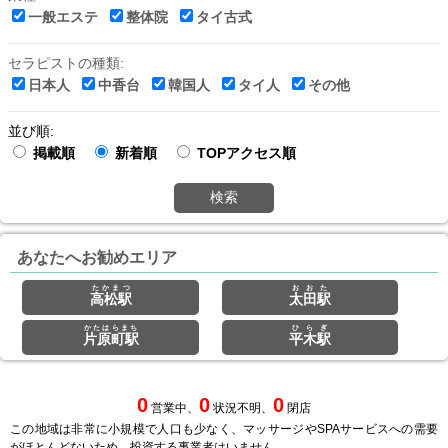
一般エステ
整体院
タイ古式
セラピストの種類:
日本人
中香台
韓国人
タイ人
その他
並び順:
掲載順
新着順
TOPアクセス順
検索
あなたへお勧めエリア
たかまつ
おおた
高松駅
太田駅
かたはらまち
ひらぎ
片原町駅
平木駅
0
0
0
営業中、
状況不明、
閉店
この地域は非常に小規模で人口も少なく、マッサージやSPAサービスへの需要
がほとんどないため、投資する事業者はいません。