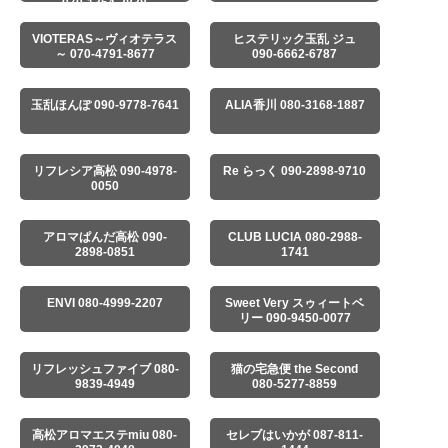
070-1354-2838
VIOTERAS～ヴィオテラス
ヒステリック玉乱 ジュ
～ 070-4791-8677
090-6662-6787
玉乱ほんぽ 090-9778-7641
ALIA香川 080-3168-1887
リフレシア高松 090-4978-
Re らっく 090-2898-9710
0050
アロマぱんだ高松 090-
CLUB LUCIA 080-2988-
2898-0851
1741
ENVI 080-4999-2207
Sweet Very スゥィートベ
リー 090-9450-0077
リフレッシュファイブ 080-
猫の宅急便 the Second
9839-4949
080-5277-8859
高松アロマエステmiu 080-
セレブはいかが 087-811-