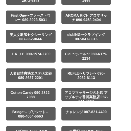
2973-4848
1444
First One〜ファーストワ
AROMA RICH アロマリッ
ン〜 080-3923-5031
チ 090-9458-0404
美人女教師セクシーリング
clubING〜クラブイング
087-862-8666
087-843-0816
ＴＲＵＥ 090-1574-2700
Ciel 〜シエル〜 080-6375-
2234
人妻欲情爽快エステ倶楽部
REFLE〜リフレ〜 090-
080-8637-2201
2082-8113
Cotton Candy 090-2822-
アロママッサージのお店 ア
7088
ップルティ香川高松店 087-
811-7667
Bridget～ブリジット～
チャレンジ 087-821-4400
080-4064-6663