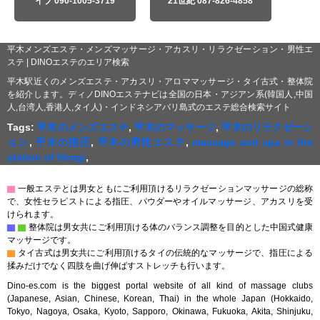
イブ 090-1005-3719
21世紀 087-826-4858
平木メンズエステ・メンズマッサージ・アカスリ・リラクゼーション・男性エ
ステ | DINOエステのエリア検索
平木駅近くのメンズエステ・アカスリ・アロママッサージ・タイ古式・整体院
を紹介します。ディノDINOエステナビは全国の日本・アジアン系(韓国人,中国
人,台湾人,香港人,タイ人)・インドネシアバリ島式のエステ総合検索サイト
Tags:
平木のメンズエステ
,
平木のマッサージ
,
平木のリラクゼーシ
ョン
,
平木の指圧
,
平木の男性エステ
,
massage and spa in the
station of Hiragi
,
▇
一般エステとは男女ともにご利用頂けるリラクゼーションマッサージの総称
で、女性セラピストによる指圧、パウダーやオイルマッサージ、アカスリを受
けられます。
▇
▇
整体院は男女共にご利用頂ける体のバランス調整を目的とした中国式健康
マッサージです。
▇
タイ古式は男女共にご利用頂けるタイの伝統的なマッサージで、指圧による
揉みだけでなく四肢を曲げ伸ばすストレッチも行います。
Dino-es.com is the biggest portal website of all kind of massage clubs
(Japanese, Asian, Chinese, Korean, Thai) in the whole Japan (Hokkaido,
Tokyo, Nagoya, Osaka, Kyoto, Sapporo, Okinawa, Fukuoka, Akita, Shinjuku,