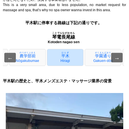
This is a very small area, due to less population, no market request for
massage and spa, that’s why no spa owner wanna invest in this area.
平木駅に停車する路線は下記の通りです。
ことでんながおせん
琴電長尾線
Kotoden nagao sen
のうがくぶまえ
ひらぎ
がくえんどおり
農学部前
平木
学園通り
←
→
Nōgakubumae
Hiragi
Gakuen-dōri
平木駅の歴史と、平木メンズエステ・マッサージ業界の背景