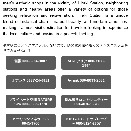
men's esthetic shops in the vicinity of Hiraki Station, neighboring 
stations and nearby areas offer a variety of options for those 
seeking relaxation and rejuvenation. Hiraki Station is a unique 
blend of historical charm, natural beauty, and modern amenities, 
making it a must-visit destination for travelers looking to experience 
the local culture and unwind in a peaceful setting.
平木駅にはメンズエステ店がないので、隣の駅周辺や近くのメンズエステ店を
見てみませんか？
宮殿 080-3284-8087
ALIA アリア 080-3168-
1887
オアシス 0877-24-6811
A-rank 080-8633-2681
プライベート空間 NATURE
隠れ家サロン セレニティー
SPA 080-9835-3778
080-4036-5278
ヒーリングアネラ 080-
TOP LADY～トップレデイ
8845-3760
～ 080-8124-2857