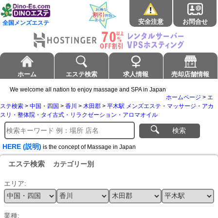
安全注意
お問合せ
全国メンズエステ
ホーム
エステ検索
求人情報
売却店舗情報
We welcome all nation to enjoy massage and SPA in Japan
ホームページ
>
エ
ステ検索
>
中国・四国
>
香川
>
木田郡
>
平木駅 メンズエステ・マッサージ・アカ
スリ・整体院・タイ古式・リラクゼーション・アロマオイル
検索
HERE (説明)
is the concept of Massage in Japan
エステ検索
カテゴリー別
エリア:
業種: