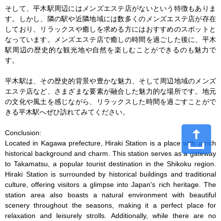
そして、平木駅周辺にはメンズエステ店がないという特徴もありま
す。しかし、隣の駅や近隣地域には数多くのメンズエステ店が存在
しており、リラックスや癒しを求める方にはおすすめのスポットと
なっています。メンズエステ店で癒しの時間を過ごした後に、平木
駅周辺の歴史的な観光地や自然を楽しむことができるのも魅力で
す。

平木駅は、その歴史的背景や豊かな魅力、そして周辺地域のメンズ
エステ店など、さまざまな要素が融合した魅力的な場所です。地元
の文化や風土を感じながら、リラックスした時間を過ごすことがで
きる平木駅へぜひ訪れてみてください。

Conclusion:

Located in Kagawa prefecture, Hiraki Station is a place with a rich 
historical background and charm. This station serves as a gateway 
to Takamatsu, a popular tourist destination in the Shikoku region. 
Hiraki Station is surrounded by historical buildings and traditional 
culture, offering visitors a glimpse into Japan's rich heritage. The 
station area also boasts a natural environment with beautiful 
scenery throughout the seasons, making it a perfect place for 
relaxation and leisurely strolls. Additionally, while there are no 