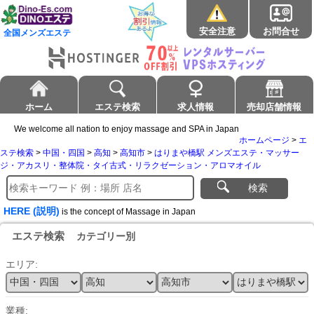
安全注意
お問合せ
全国メンズエステ
ホーム
エステ検索
求人情報
売却店舗情報
We welcome all nation to enjoy massage and SPA in Japan
ホームページ
>
エ
ステ検索
>
中国・四国
>
高知
>
高知市
>
はりまや橋駅 メンズエステ・マッサー
ジ・アカスリ・整体院・タイ古式・リラクゼーション・アロマオイル
検索
HERE (説明)
is the concept of Massage in Japan
エステ検索
カテゴリー別
エリア:
業種: