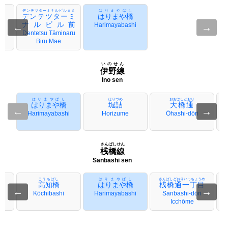
デンテツターミナルビルまえ
はりまやばし
デンテツターミ
はりまや橋
ナルビル前
←
Harimayabashi
→
Dentetsu Tāminaru
Biru Mae
いのせん
伊野線
Ino sen
はりまやばし
ほりづめ
おおはしどおり
はりまや橋
堀詰
大橋通
←
→
Harimayabashi
Horizume
Ōhashi-dōri
さんばしせん
桟橋線
Sanbashi sen
こうちばし
はりまやばし
さんばしどおりいっちょうめ
高知橋
はりまや橋
桟橋通一丁目
←
→
e
Kōchibashi
Harimayabashi
Sanbashi-dōri
S
Icchōme