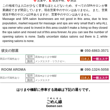
営業中、
状況不明、
閉店
この地域では人口が少なく需要もほとんどないため、すべてのSPAサロンが事
業継続できず閉店しています。現在営業中のサロンはありません。 また、営業
状況不明のサロンは2件ありますが、営業中のサロンはありません。
Massage and SPA salon businesses are not good in this area, due to less
population, market request for massage and spa are very small that’s why ALL
spa owner who used to invest in this area couldn’t make a living so they closed
the spa salon and moved out of this area forever. As you can see the number of
opening salons is none. Sadly uncertain status salons out there is 2, while
opening salons is none.
彼女の部屋
☎
050-6863-3571
場所
高知➠はりまや橋駅
日本人
一般エステ
閉店の可能性あり
施術
メンズエステ・リラクゼー..
ROOM AROMA
☎
090-1324-5058
場所
高知➠はりまや橋駅
日本人
一般エステ
閉店の可能性あり
施術
メンズエステ
はりまや橋駅に停車する路線は下記の通りです。
ごめんせん
ごめん線
Gomen sen