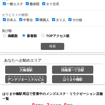
一般エステ
整体院
タイ古式
セラピストの種類:
日本人
中香台
韓国人
タイ人
その他
並び順:
掲載順
新着順
TOPアクセス順
検索
あなたへお勧めエリア
おおはしどおり
さんばしどおりいっちょうめ
大橋通駅
桟橋通一丁目駅
デンテツターミナルビルまえ
はりまやばし
デンテツターミナルビル
はりまや橋駅
前駅
はりまや橋駅周辺で営業中のメンズエステ・リラクゼーション店舗
一覧
0
2
0