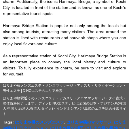
charm. Additionally, the iconic Harimaya Bridge, a symbol of Kochi 
City, is located in front of the station and is known as one of Kochi's 
representative tourist spots.

Harimaya Bridge Station is popular not only among the locals but 
also among tourists, attracting many visitors. The area around the 
station is lined with restaurants and souvenir shops where you can 
enjoy local flavors and culture.

As a representative station of Kochi City, Harimaya Bridge Station is 
an important place to convey the local history and culture to 
visitors. To fully experience its charm, be sure to visit and explore 
for yourself.
はりまや橋メンズエステ・メンズマッサージ・アカスリ・リラクゼーション・
男性エステ | DINOエステのエリア検索
はりまや橋駅近くのメンズエステ・アカスリ・アロママッサージ・タイ古式・
整体院を紹介します。ディノDINOエステナビは全国の日本・アジアン系(韓国
人,中国人,台湾人,香港人,タイ人)・インドネシアバリ島式のエステ総合検索サイ
ト
Tags:
はりまや橋のメンズエステ
,
はりまや橋のマッサージ
,
はりま
や橋のリラクゼーション
,
はりまや橋の指圧
,
はりまや橋の男性エス