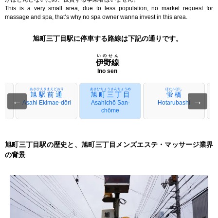
This is a very small area, due to less population, no market request for
massage and spa, that’s why no spa owner wanna invest in this area.
旭町三丁目駅に停車する路線は下記の通りです。
いのせん
伊野線
Ino sen
あさひえきまえどおり
あさひちょうさんちょうめ
ほたルばし
旭駅前通
旭町三丁目
蛍橋
←
→
n-
Asahi Ekimae-dōri
Asahichō San-
Hotarubashi
chōme
旭町三丁目駅の歴史と、旭町三丁目メンズエステ・マッサージ業界
の背景