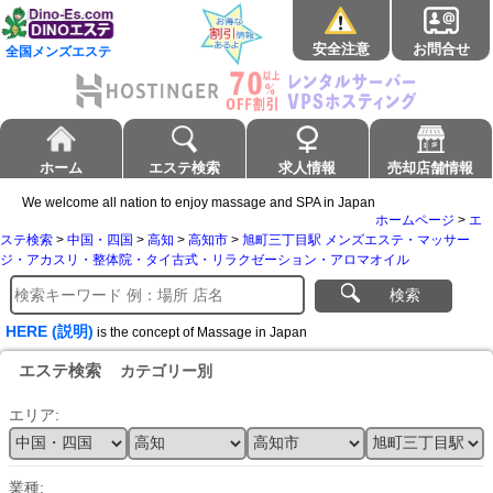
安全注意
お問合せ
全国メンズエステ
ホーム
エステ検索
求人情報
売却店舗情報
We welcome all nation to enjoy massage and SPA in Japan
ホームページ
>
エ
ステ検索
>
中国・四国
>
高知
>
高知市
>
旭町三丁目駅 メンズエステ・マッサー
ジ・アカスリ・整体院・タイ古式・リラクゼーション・アロマオイル
検索
HERE (説明)
is the concept of Massage in Japan
エステ検索
カテゴリー別
エリア:
業種: