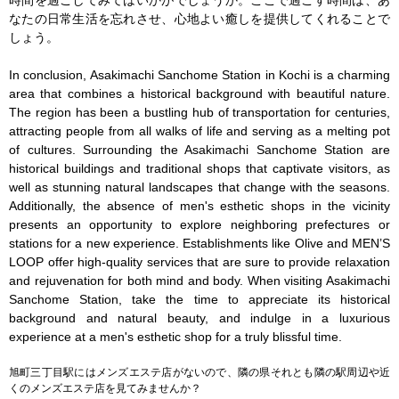
なたの日常生活を忘れさせ、心地よい癒しを提供してくれることで
しょう。

In conclusion, Asakimachi Sanchome Station in Kochi is a charming 
area that combines a historical background with beautiful nature. 
The region has been a bustling hub of transportation for centuries, 
attracting people from all walks of life and serving as a melting pot 
of cultures. Surrounding the Asakimachi Sanchome Station are 
historical buildings and traditional shops that captivate visitors, as 
well as stunning natural landscapes that change with the seasons. 
Additionally, the absence of men's esthetic shops in the vicinity 
presents an opportunity to explore neighboring prefectures or 
stations for a new experience. Establishments like Olive and MEN’S 
LOOP offer high-quality services that are sure to provide relaxation 
and rejuvenation for both mind and body. When visiting Asakimachi 
Sanchome Station, take the time to appreciate its historical 
background and natural beauty, and indulge in a luxurious 
experience at a men's esthetic shop for a truly blissful time.
旭町三丁目駅にはメンズエステ店がないので、隣の県それとも隣の駅周辺や近
くのメンズエステ店を見てみませんか？