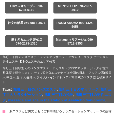
Olive～オリーブ～ 090-
MEN’S LOOP 070-2687-
6285-5110
3010
彼女の部屋 050-6863-3571
ROOM AROMA 090-1324-
5058
凄すぎるエステ 高知店
Mariage マリアージュ 090-
070-2178-1320
5712-8353
旭町三丁目メンズエステ・メンズマッサージ・アカスリ・リラクゼーション・
男性エステ | DINOエステのエリア検索
旭町三丁目駅近くのメンズエステ・アカスリ・アロママッサージ・タイ古式・
整体院を紹介します。ディノDINOエステナビは全国の日本・アジアン系(韓国
人,中国人,台湾人,香港人,タイ人)・インドネシアバリ島式のエステ総合検索サイ
ト
Tags:
旭町三丁目のメンズエステ
,
旭町三丁目のマッサージ
,
旭町三
丁目のリラクゼーション
,
旭町三丁目の指圧
,
旭町三丁目の男性エス
テ
,
massage and spa in the station of Asahichō San-chōme
,
▇
一般エステとは男女ともにご利用頂けるリラクゼーションマッサージの総称