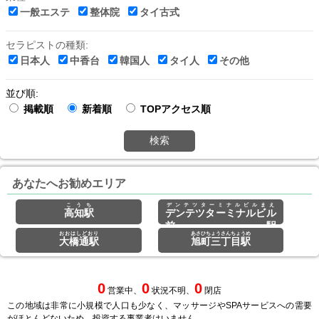
一般エステ
整体院
タイ古式
セラピストの種類:
日本人
中香台
韓国人
タイ人
その他
並び順:
掲載順
新着順
TOPアクセス順
検索
あなたへお勧めエリア
こうち
デンテツターミナルビルまえ
高知駅
デンテツターミナルビル
前駅
おおはしどおり
あさひちょうさんちょうめ
大橋通駅
旭町三丁目駅
0
0
0
営業中、
状況不明、
閉店
この地域は非常に小規模で人口も少なく、マッサージやSPAサービスへの需要
がほとんどないため、投資する事業者はいません。