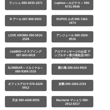
ラッシュ 080-4035-1671
Lupinus～ルピナス～ 090-
9731-9946
R アール 087-899-5503
RUPOS ルポ 090-7483-
1674
LOVE AROMA 090-5919-
アンジュール 080-3920-
2528
8516
clubING〜クラブイング
アロママッサージのお店 ア
087-843-0816
ップルティ香川高松店 087-
811-7667
ILUMINAR～イルミナル～
愛の島 088-624-9929
080-9369-1516
オフィスアロマ 070-4220-
妖艶 090-1684-2193
0912
天女 080-4268-8555
Macherie マシェリ 080-
2912-8317