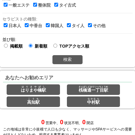
一般エステ
整体院
タイ古式
セラピストの種類:
日本人
中香台
韓国人
タイ人
その他
並び順:
掲載順
新着順
TOPアクセス順
検索
あなたへお勧めエリア
はりまやばし
さんばしどおりいっちょうめ
はりまや橋駅
桟橋通一丁目駅
こうち
なかむら
高知駅
中村駅
0
0
0
営業中、
状況不明、
閉店
この地域は非常に小規模で人口も少なく、マッサージやSPAサービスへの需要
がほとんどないため、投資する事業者はいません。