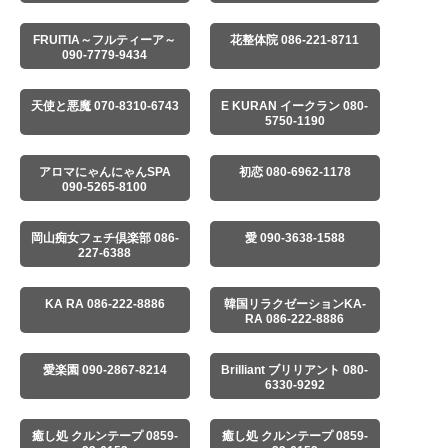
FRUITIA～フルティーア～
花整体院 086-221-8711
090-7779-9434
天使と悪魔 070-8310-6743
E KURAN イークラン 080-
5750-1190
アロマにゃんにゃんSPA
初恋 080-6962-1178
090-5265-8100
岡山痴女フェチ倶楽部 086-
愛 090-3638-1588
227-6388
KA RA 086-222-8886
韓国リラクゼーションKA-
RA 086-222-8886
愛楽園 090-2867-8214
Brilliant ブリリアント 080-
6330-9292
癒し処 クルンテープ 0859-
癒し処 クルンテープ 0859-