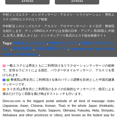
33-6152
33-6152
中村メンズエステ・メンズマッサージ・アカスリ・リラクゼーション・男性エ
ステ | DINOエステのエリア検索
中村駅近くのメンズエステ・アカスリ・アロママッサージ・タイ古式・整体院
を紹介します。ディノDINOエステナビは全国の日本・アジアン系(韓国人,中国
人,台湾人,香港人,タイ人)・インドネシアバリ島式のエステ総合検索サイト
Tags:
中村のメンズエステ
,
中村のマッサージ
,
中村のリラクゼーシ
ョン
,
中村の指圧
,
中村の男性エステ
,
massage and spa in the
station of Nakamura
,
▇
一般エステとは男女ともにご利用頂けるリラクゼーションマッサージの総称
で、女性セラピストによる指圧、パウダーやオイルマッサージ、アカスリを受
けられます。
▇
▇
整体院は男女共にご利用頂ける体のバランス調整を目的とした中国式健康
マッサージです。
▇
タイ古式は男女共にご利用頂けるタイの伝統的なマッサージで、指圧による
揉みだけでなく四肢を曲げ伸ばすストレッチも行います。
Dino-es.com is the biggest portal website of all kind of massage clubs
(Japanese, Asian, Chinese, Korean, Thai) in the whole Japan (Hokkaido,
Tokyo, Nagoya, Osaka, Kyoto, Sapporo, Okinawa, Fukuoka, Akita, Shinjuku,
Akihabara and other provinces or cities), and known as the fastest way for