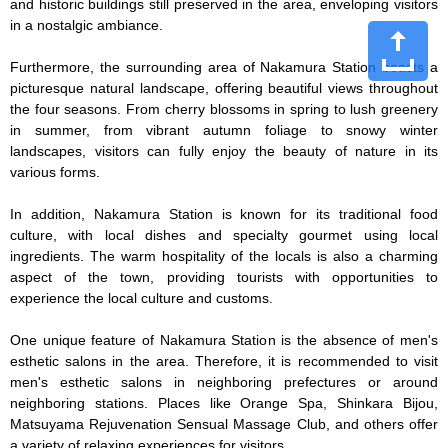
and historic buildings still preserved in the area, enveloping visitors 
in a nostalgic ambiance.

Furthermore, the surrounding area of Nakamura Station boasts a 
picturesque natural landscape, offering beautiful views throughout 
the four seasons. From cherry blossoms in spring to lush greenery 
in summer, from vibrant autumn foliage to snowy winter 
landscapes, visitors can fully enjoy the beauty of nature in its 
various forms.

In addition, Nakamura Station is known for its traditional food 
culture, with local dishes and specialty gourmet using local 
ingredients. The warm hospitality of the locals is also a charming 
aspect of the town, providing tourists with opportunities to 
experience the local culture and customs.

One unique feature of Nakamura Station is the absence of men's 
esthetic salons in the area. Therefore, it is recommended to visit 
men's esthetic salons in neighboring prefectures or around 
neighboring stations. Places like Orange Spa, Shinkara Bijou, 
Matsuyama Rejuvenation Sensual Massage Club, and others offer 
a variety of relaxing experiences for visitors.
