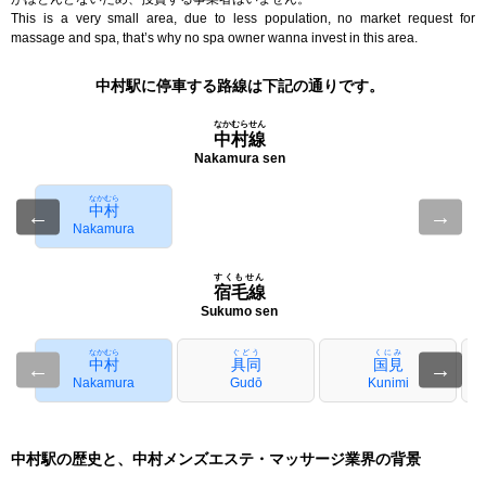
This is a very small area, due to less population, no market request for
massage and spa, that’s why no spa owner wanna invest in this area.
中村駅に停車する路線は下記の通りです。
なかむらせん
中村線
Nakamura sen
なかむら
中村
←
→
Nakamura
すくもせん
宿毛線
Sukumo sen
なかむら
ぐどう
くにみ
中村
具同
国見
←
→
Nakamura
Gudō
Kunimi
中村駅の歴史と、中村メンズエステ・マッサージ業界の背景