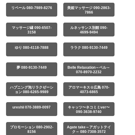
リペール 080-7989-8276
美姫マッサージ 090-2863-
7866
マッサージ縁 090-6507-
ルネッサンス別館 090-
3158
4699-9494
ゆり 080-4118-7888
ララク 080-9130-7449
夢 080-9130-7449
Belle Relaxation～ベル～
070-8970-2232
ハプニング泡リラクゼーシ
アロマーキス☆広島 070-
ョン 080-6265-9989
4073-6865
ureshii 070-3889-0097
キャッツ〜ネコミミver〜
090-3638-9740
プロモーション 080-2902-
Agate take～アガットテイ
8156
ク～ 080-7308-3572