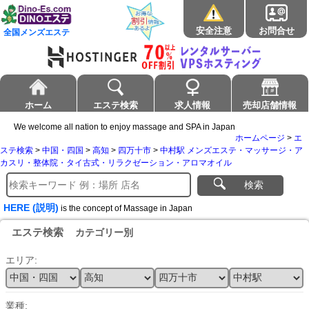
安全注意
お問合せ
全国メンズエステ
ホーム
エステ検索
求人情報
売却店舗情報
We welcome all nation to enjoy massage and SPA in Japan
ホームページ
>
エ
ステ検索
>
中国・四国
>
高知
>
四万十市
>
中村駅 メンズエステ・マッサージ・ア
カスリ・整体院・タイ古式・リラクゼーション・アロマオイル
検索
HERE (説明)
is the concept of Massage in Japan
エステ検索
カテゴリー別
エリア:
業種: