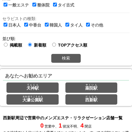
一般エステ
整体院
タイ古式
セラピストの種類:
日本人
中香台
韓国人
タイ人
その他
並び順:
掲載順
新着順
TOPアクセス順
検索
あなたへお勧めエリア
てんじん
やくいん
天神駅
薬院駅
おおほりこうえん
にしじん
大濠公園駅
西新駅
西新駅周辺で営業中のメンズエステ・リラクゼーション店舗一覧
0
1
4
営業中、
状況不明、
閉店