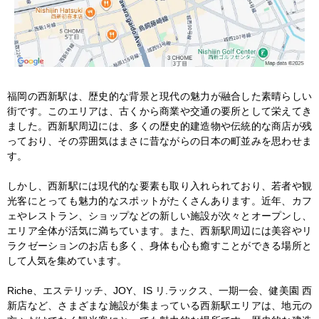
福岡の西新駅は、歴史的な背景と現代の魅力が融合した素晴らしい
街です。このエリアは、古くから商業や交通の要所として栄えてき
ました。西新駅周辺には、多くの歴史的建造物や伝統的な商店が残
っており、その雰囲気はまさに昔ながらの日本の町並みを思わせま
す。

しかし、西新駅には現代的な要素も取り入れられており、若者や観
光客にとっても魅力的なスポットがたくさんあります。近年、カフ
ェやレストラン、ショップなどの新しい施設が次々とオープンし、
エリア全体が活気に満ちています。また、西新駅周辺には美容やリ
ラクゼーションのお店も多く、身体も心も癒すことができる場所と
して人気を集めています。

Riche、エステリッチ、JOY、IS リ.ラックス、一期一会、健美園 西
新店など、さまざまな施設が集まっている西新駅エリアは、地元の