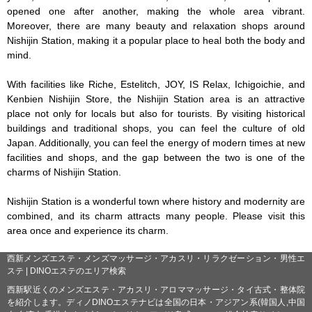
opened one after another, making the whole area vibrant. 
Moreover, there are many beauty and relaxation shops around 
Nishijin Station, making it a popular place to heal both the body and 
mind.

With facilities like Riche, Estelitch, JOY, IS Relax, Ichigoichie, and 
Kenbien Nishijin Store, the Nishijin Station area is an attractive 
place not only for locals but also for tourists. By visiting historical 
buildings and traditional shops, you can feel the culture of old 
Japan. Additionally, you can feel the energy of modern times at new 
facilities and shops, and the gap between the two is one of the 
charms of Nishijin Station.

Nishijin Station is a wonderful town where history and modernity are 
combined, and its charm attracts many people. Please visit this 
area once and experience its charm.
西新メンズエステ・メンズマッサージ・アカスリ・リラクゼーション・男性エ
ステ | DINOエステのエリア検索
西新駅近くのメンズエステ・アカスリ・アロママッサージ・タイ古式・整体院
を紹介します。ディノDINOエステナビは全国の日本・アジアン系(韓国人,中国