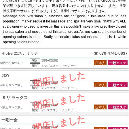
この地域では人口が少なく需要もほとんどないため、すべてのSPAサロンが事
業継続できず閉店しています。現在営業中のサロンはありません。 また、営業
状況不明のサロンは1件ありますが、営業中のサロンはありません。
Massage and SPA salon businesses are not good in this area, due to less
population, market request for massage and spa are very small that’s why ALL
spa owner who used to invest in this area couldn’t make a living so they closed
the spa salon and moved out of this area forever. As you can see the number of
opening salons is none. Sadly uncertain status salons out there is 1, while
opening salons is none.
Riche エステリッチ
☎
070-4741-0837
場所
福岡➠西新駅
日本人
一般エステ
閉店の可能性あり
施術
メンズエステ・リラクゼー..
閉店しました
JOY
場所
福岡➠西新駅
日本人
一般エステ
写真とリンク無し
施術
メンズエステ・リラクゼー..
閉店しました
IS リ.ラックス
場所
福岡➠西新駅
日本人
一般エステ
写真とリンク無し
施術
メンズエステ・リラクゼー..
閉店しました
一期一会
場所
福岡➠西新駅