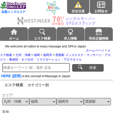
安全注意
お問合せ
全国メンズエステ
ホーム
エステ検索
求人情報
売却店舗情報
We welcome all nation to enjoy massage and SPA in Japan
ホームページ
>
エ
ステ検索
>
九州・沖縄
>
福岡
>
福岡市
>
西新駅 メンズエステ・マッサージ・アカ
スリ・整体院・タイ古式・リラクゼーション・アロマオイル
検索
HERE (説明)
is the concept of Massage in Japan
エステ検索
カテゴリー別
エリア:
業種: