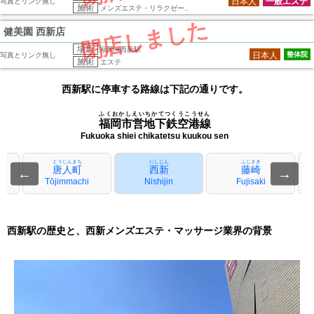
日本人
一般エステ
写真とリンク無し
施術
メンズエステ・リラクゼー..
閉店しました
健美園 西新店
場所
福岡➠西新駅
日本人
整体院
写真とリンク無し
施術
エステ
西新駅に停車する路線は下記の通りです。
ふくおかしえいちかてつくうこうせん
福岡市営地下鉄空港線
Fukuoka shiei chikatetsu kuukou sen
とうじんまち
にしじん
ふじさき
唐人町
西新
藤崎
←
→
Tōjimmachi
Nishijin
Fujisaki
西新駅の歴史と、西新メンズエステ・マッサージ業界の背景