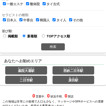
一般エステ
整体院
タイ古式
セラピストの種類:
日本人
中香台
韓国人
タイ人
その他
並び順:
掲載順
新着順
TOPアクセス順
検索
あなたへお勧めエリア
やくいんおおどおり
にしてつふつかいち
薬院大通駅
西鉄二日市駅
ふつかいち
はらだ
二日市駅
原田駅
0
0
0
営業中、
状況不明、
閉店
この地域は非常に小規模で人口も少なく、マッサージやSPAサービスへの需要
がほとんどないため、投資する事業者はいません。