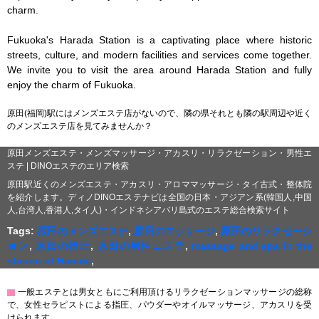
charm.

Fukuoka's Harada Station is a captivating place where historic 
streets, culture, and modern facilities and services come together. 
We invite you to visit the area around Harada Station and fully 
enjoy the charm of Fukuoka.
原田(福岡)駅にはメンズエステ店がないので、隣の県それとも隣の駅周辺や近く
のメンズエステ店を見てみませんか？
原田メンズエステ・メンズマッサージ・アカスリ・リラクゼーション・男性エ
ステ | DINOエステのエリア検索
原田駅近くのメンズエステ・アカスリ・アロママッサージ・タイ古式・整体院
を紹介します。ディノDINOエステナビは全国の日本・アジアン系(韓国人,中国
人,台湾人,香港人,タイ人)・インドネシアバリ島式のエステ総合検索サイト
Tags:
原田のメンズエステ
,
原田のマッサージ
,
原田のリラクゼーシ
ョン
,
原田の指圧
,
原田の男性エステ
,
massage and spa in the
station of Harada
,
▇
一般エステとは男女ともにご利用頂けるリラクゼーションマッサージの総称
で、女性セラピストによる指圧、パウダーやオイルマッサージ、アカスリを受
けられます。