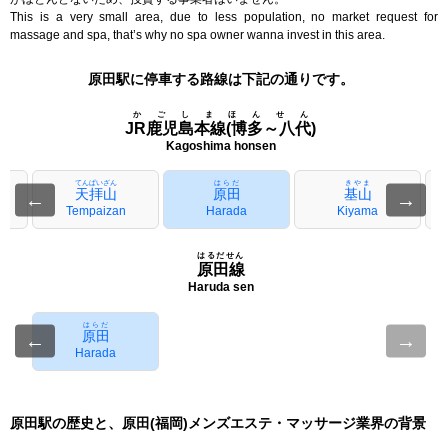
This is a very small area, due to less population, no market request for
massage and spa, that’s why no spa owner wanna invest in this area.
原田駅に停車する路線は下記の通りです。
かごしまほんせん
JR鹿児島本線(博多～八代)
Kagoshima honsen
てんぱいざん
はらだ
きやま
天拝山
原田
基山
←
→
Tempaizan
Harada
Kiyama
はるだせん
原田線
Haruda sen
はらだ
原田
←
→
Harada
原田駅の歴史と、原田(福岡)メンズエステ・マッサージ業界の背景