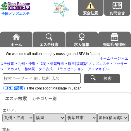
安全注意
お問合せ
全国メンズエステ
ホーム
エステ検索
求人情報
売却店舗情報
We welcome all nation to enjoy massage and SPA in Japan
ホームページ
>
エ
ステ検索
>
九州・沖縄
>
福岡
>
筑紫野市
>
原田(福岡)駅 メンズエステ・マッサー
ジ・アカスリ・整体院・タイ古式・リラクゼーション・アロマオイル
検索
HERE (説明)
is the concept of Massage in Japan
エステ検索
カテゴリー別
エリア:
業種: