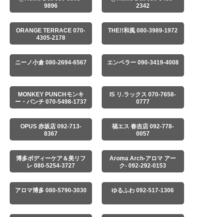
9896
2342
ORANGE TERRACE 070-
THE!!和風 080-3989-1972
4305-2178
ニーノ小倉 080-2694-6567
エンペラー 090-3419-4008
MONKEY PUNCHモンキ
IS リ.ラックス 070-7658-
ー・パンチ 070-5498-1737
0777
OPUS 赤坂店 092-713-
福エス 春吉店 092-778-
8367
0057
博多ボディーケア＆美リフ
Aroma Arch-アロマ アー
レ 080-5254-3727
ク- 092-292-0153
アロマ博多 080-5790-3030
ゆるふわ 092-517-1306