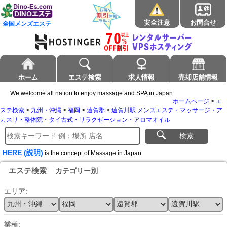
安全注意
お問合せ
全国メンズエステ
ホーム
エステ検索
求人情報
売却店舗情報
We welcome all nation to enjoy massage and SPA in Japan
ホームページ
>
エ
ステ検索
>
九州・沖縄
>
福岡
>
遠賀郡
>
遠賀川駅 メンズエステ・マッサージ・ア
カスリ・整体院・タイ古式・リラクゼーション・アロマオイル
検索
HERE (説明)
is the concept of Massage in Japan
エステ検索
カテゴリー別
エリア:
業種: