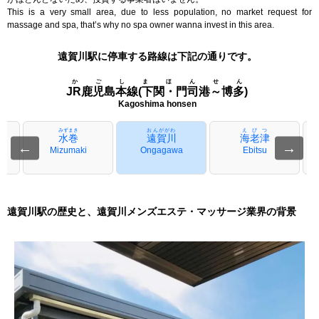
This is a very small area, due to less population, no market request for
massage and spa, that’s why no spa owner wanna invest in this area.
遠賀川駅に停車する路線は下記の通りです。
かごしまほんせん
JR鹿児島本線(下関・門司港～博多)
Kagoshima honsen
みずまき
おんががわ
えびつ
水巻
遠賀川
海老津
←
→
Mizumaki
Ongagawa
Ebitsu
遠賀川駅の歴史と、遠賀川メンズエステ・マッサージ業界の背景