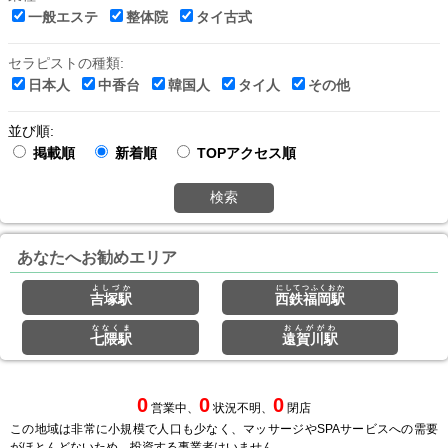
一般エステ
整体院
タイ古式
セラピストの種類:
日本人
中香台
韓国人
タイ人
その他
並び順:
掲載順
新着順
TOPアクセス順
検索
あなたへお勧めエリア
よしづか
にしてつふくおか
吉塚駅
西鉄福岡駅
ななくま
おんががわ
七隈駅
遠賀川駅
0
0
0
営業中、
状況不明、
閉店
この地域は非常に小規模で人口も少なく、マッサージやSPAサービスへの需要
がほとんどないため、投資する事業者はいません。