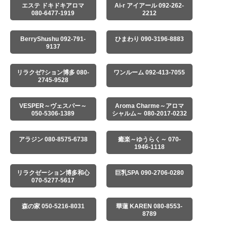
エステ ドキドキアロマ
Ai-r アイアール 092-262-
080-6477-1919
2212
BerryShushu 092-791-
ひまわり 090-3196-8883
9137
リラクゼ?ション博多 080-
ワンルーム 092-413-7055
2745-9528
VESPER～ヴェスパー～
Aroma Charme～アロマ
050-5306-1389
シャルム～ 080-2017-0232
アラジン 080-8575-6738
癒楽～ゆうらく～ 070-
1946-1118
リラクゼーション博多和心
巨乳SPA 090-2706-0280
070-5277-5617
森の家 050-5216-8031
華蓮 KAREN 080-8553-
8789