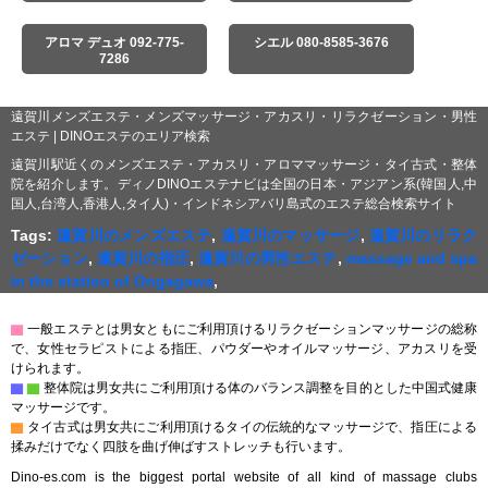
アロマ デュオ 092-775-
シエル 080-8585-3676
7286
遠賀川メンズエステ・メンズマッサージ・アカスリ・リラクゼーション・男性
エステ | DINOエステのエリア検索
遠賀川駅近くのメンズエステ・アカスリ・アロママッサージ・タイ古式・整体
院を紹介します。ディノDINOエステナビは全国の日本・アジアン系(韓国人,中
国人,台湾人,香港人,タイ人)・インドネシアバリ島式のエステ総合検索サイト
Tags:
遠賀川のメンズエステ
,
遠賀川のマッサージ
,
遠賀川のリラク
ゼーション
,
遠賀川の指圧
,
遠賀川の男性エステ
,
massage and spa
in the station of Ongagawa
,
▇
一般エステとは男女ともにご利用頂けるリラクゼーションマッサージの総称
で、女性セラピストによる指圧、パウダーやオイルマッサージ、アカスリを受
けられます。
▇
▇
整体院は男女共にご利用頂ける体のバランス調整を目的とした中国式健康
マッサージです。
▇
タイ古式は男女共にご利用頂けるタイの伝統的なマッサージで、指圧による
揉みだけでなく四肢を曲げ伸ばすストレッチも行います。
Dino-es.com is the biggest portal website of all kind of massage clubs