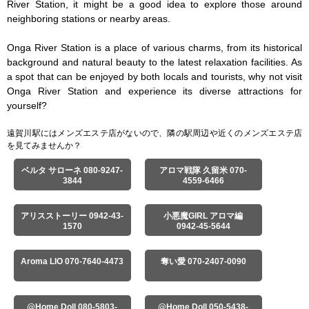
River Station, it might be a good idea to explore those around 
neighboring stations or nearby areas.

Onga River Station is a place of various charms, from its historical 
background and natural beauty to the latest relaxation facilities. As 
a spot that can be enjoyed by both locals and tourists, why not visit 
Onga River Station and experience its diverse attractions for 
yourself?
遠賀川駅にはメンズエステ店がないので、隣の駅周辺や近くのメンズエステ店
を見てみませんか？
ベルタ サローネ 080-9247-
アロマ戦隊 久留米 070-
3844
4559-6466
アリスストーリー 0942-43-
小悪魔GIRL アロマ編
1570
0942-45-5644
Aroma LIO 070-7640-4473
奪い愛 070-2407-0090
@Home Doll 080-5803-
@Home Doll 050-5438-