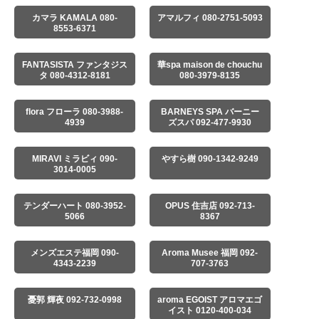
カマラ KAMALA 080-
アマルフィ 080-2751-5093
8553-6371
FANTASISTA ファンタジス
華spa maison de chouchu
タ 080-4312-8181
080-3979-8135
flora フローラ 080-3988-
BARNEYS SPA バーニー
4939
ズスパ 092-477-9930
MIRAVI ミラビィ 090-
やすら樹 090-1342-9249
3014-0005
テンダーハート 080-3952-
OPUS 住吉店 092-713-
5066
8367
メンズエステ福岡 090-
Aroma Musee 福岡 092-
4343-2239
707-3763
憂郭 輝夜 092-732-0998
aroma EGOIST アロマエゴ
イスト 0120-400-034