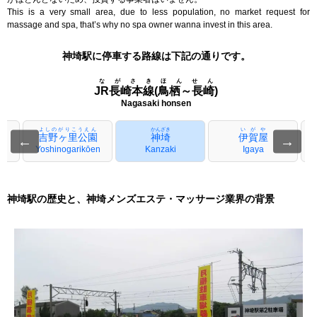
This is a very small area, due to less population, no market request for
massage and spa, that’s why no spa owner wanna invest in this area.
神埼駅に停車する路線は下記の通りです。
ながさきほんせん
JR長崎本線(鳥栖～長崎)
Nagasaki honsen
よしのがりこうえん
かんざき
いがや
吉野ヶ里公園
神埼
伊賀屋
←
→
Yoshinogarikōen
Kanzaki
Igaya
神埼駅の歴史と、神埼メンズエステ・マッサージ業界の背景