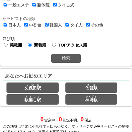
一般エステ
整体院
タイ古式
セラピストの種類:
日本人
中香台
韓国人
タイ人
その他
並び順:
掲載順
新着順
TOPアクセス順
検索
あなたへお勧めエリア
くぼた
さが
久保田駅
佐賀駅
えきなし
かんざき
駅無し駅
神埼駅
0
0
0
営業中、
状況不明、
閉店
この地域は非常に小規模で人口も少なく、マッサージやSPAサービスへの需要
がほとんどないため、投資する事業者はいません。