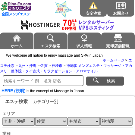
安全注意
お問合せ
全国メンズエステ
ホーム
エステ検索
求人情報
売却店舗情報
We welcome all nation to enjoy massage and SPA in Japan
ホームページ
>
エ
ステ検索
>
九州・沖縄
>
佐賀
>
神埼市
>
神埼駅 メンズエステ・マッサージ・アカ
スリ・整体院・タイ古式・リラクゼーション・アロマオイル
検索
HERE (説明)
is the concept of Massage in Japan
エステ検索
カテゴリー別
エリア:
業種: