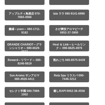
アップルティ鳥栖店 070-
lala ララ 080-9141-6996
7665-4566
癒縁～yuen～ 080-1711-
さが爽快アロマピーチ
9182
0952-37-3900
GRANDE CHARIOT～グラ
Heal ＆ Link～ヒールリン
ンシャリオ～ 080-6629-
ク～ 090-8625-4976
0827
Reward～リワード～ 080-
熟れごろ 080-8575-0439
9246-0819
Sun Aroma サンアロマ
Rela Spa リラスパ 090-
080-4926-4411
7446-3212
セレクト学園 080-7989-
癒しRAPI 0952-38-4558
1002