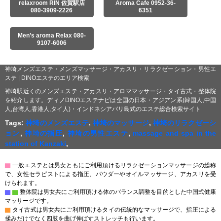
relaxroom RIN 佐賀駅店
Aroma Cafe 0952-36-
080-3909-2226
6351
Men’s aroma Relax 080-
9107-6006
神埼メンズエステ・メンズマッサージ・アカスリ・リラクゼーション・男性エ
ステ | DINOエステのエリア検索
神埼駅近くのメンズエステ・アカスリ・アロママッサージ・タイ古式・整体院
を紹介します。ディノDINOエステナビは全国の日本・アジアン系(韓国人,中国
人,台湾人,香港人,タイ人)・インドネシアバリ島式のエステ総合検索サイト
Tags:
神埼のメンズエステ
,
神埼のマッサージ
,
神埼のリラクゼーシ
ョン
,
神埼の指圧
,
神埼の男性エステ
,
massage and spa in the
station of Kanzaki
,
▇
一般エステとは男女ともにご利用頂けるリラクゼーションマッサージの総称
で、女性セラピストによる指圧、パウダーやオイルマッサージ、アカスリを受
けられます。
▇
▇
整体院は男女共にご利用頂ける体のバランス調整を目的とした中国式健康
マッサージです。
▇
タイ古式は男女共にご利用頂けるタイの伝統的なマッサージで、指圧による
揉みだけでなく四肢を曲げ伸ばすストレッチも行います。