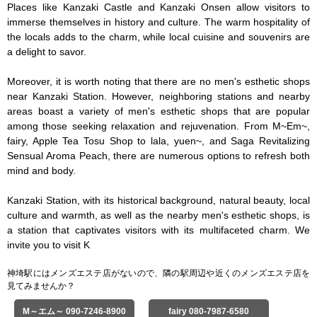
Places like Kanzaki Castle and Kanzaki Onsen allow visitors to 
immerse themselves in history and culture. The warm hospitality of 
the locals adds to the charm, while local cuisine and souvenirs are 
a delight to savor.

Moreover, it is worth noting that there are no men's esthetic shops 
near Kanzaki Station. However, neighboring stations and nearby 
areas boast a variety of men's esthetic shops that are popular 
among those seeking relaxation and rejuvenation. From M~Em~, 
fairy, Apple Tea Tosu Shop to lala, yuen~, and Saga Revitalizing 
Sensual Aroma Peach, there are numerous options to refresh both 
mind and body.

Kanzaki Station, with its historical background, natural beauty, local 
culture and warmth, as well as the nearby men's esthetic shops, is 
a station that captivates visitors with its multifaceted charm. We 
invite you to visit K
神埼駅にはメンズエステ店がないので、隣の駅周辺や近くのメンズエステ店を
見てみませんか？
M～エム～ 090-7246-8900
fairy 080-7987-6580