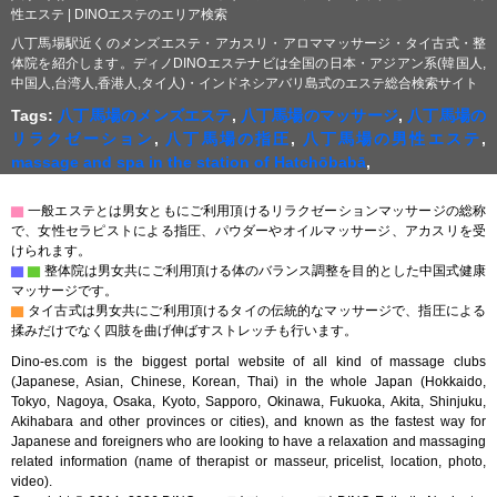
性エステ | DINOエステのエリア検索
八丁馬場駅近くのメンズエステ・アカスリ・アロママッサージ・タイ古式・整
体院を紹介します。ディノDINOエステナビは全国の日本・アジアン系(韓国人,
中国人,台湾人,香港人,タイ人)・インドネシアバリ島式のエステ総合検索サイト
Tags:
八丁馬場のメンズエステ
,
八丁馬場のマッサージ
,
八丁馬場の
リラクゼーション
,
八丁馬場の指圧
,
八丁馬場の男性エステ
,
massage and spa in the station of Hatchōbabā
,
▇
一般エステとは男女ともにご利用頂けるリラクゼーションマッサージの総称
で、女性セラピストによる指圧、パウダーやオイルマッサージ、アカスリを受
けられます。
▇
▇
整体院は男女共にご利用頂ける体のバランス調整を目的とした中国式健康
マッサージです。
▇
タイ古式は男女共にご利用頂けるタイの伝統的なマッサージで、指圧による
揉みだけでなく四肢を曲げ伸ばすストレッチも行います。
Dino-es.com is the biggest portal website of all kind of massage clubs
(Japanese, Asian, Chinese, Korean, Thai) in the whole Japan (Hokkaido,
Tokyo, Nagoya, Osaka, Kyoto, Sapporo, Okinawa, Fukuoka, Akita, Shinjuku,
Akihabara and other provinces or cities), and known as the fastest way for
Japanese and foreigners who are looking to have a relaxation and massaging
related information (name of therapist or masseur, pricelist, location, photo,
video).