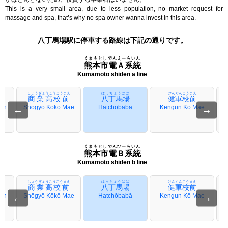
This is a very small area, due to less population, no market request for
massage and spa, that’s why no spa owner wanna invest in this area.
八丁馬場駅に停車する路線は下記の通りです。
くまもとしでんえーらいん
熊本市電Ａ系統
Kumamoto shiden a line
え
しょうぎょうこうこうまえ
はっちょうばば
けんぐんこうまえ
前
商業高校前
八丁馬場
健軍校前
kan
←
Shōgyō Kōkō Mae
Hatchōbabā
Kengun Kō Mae
→
くまもとしでんびーらいん
熊本市電Ｂ系統
Kumamoto shiden b line
え
しょうぎょうこうこうまえ
はっちょうばば
けんぐんこうまえ
前
商業高校前
八丁馬場
健軍校前
kan
←
Shōgyō Kōkō Mae
Hatchōbabā
Kengun Kō Mae
→