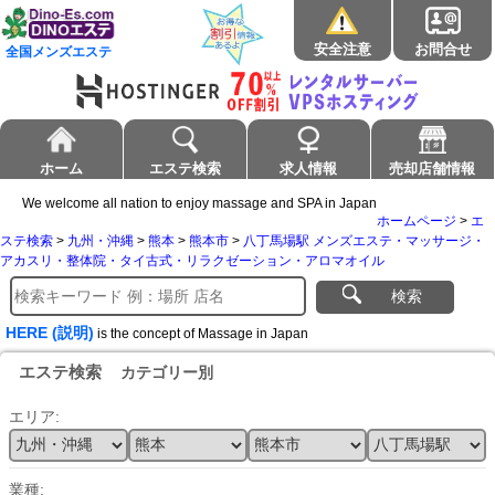
安全注意
お問合せ
全国メンズエステ
ホーム
エステ検索
求人情報
売却店舗情報
We welcome all nation to enjoy massage and SPA in Japan
ホームページ
>
エ
ステ検索
>
九州・沖縄
>
熊本
>
熊本市
>
八丁馬場駅 メンズエステ・マッサージ・
アカスリ・整体院・タイ古式・リラクゼーション・アロマオイル
検索
HERE (説明)
is the concept of Massage in Japan
エステ検索
カテゴリー別
エリア:
業種: