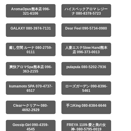
AromaOpus熊本店 096-
ハイスペックアロマ レジー
321-6106
ナ 080-8378-5723
GALAXY 080-3974-7131
Dear Feel 090-5734-0980
癒し空間 ルーナ 080-2759-
人妻エステSlow Hand熊本
0111
店 096-373-0013
爽快アロマSpa熊本店 096-
pulapula 080-5202-7936
363-2155
kumamoto SPA 070-4737-
ローズガーデン 090-8396-
6517
5461
Clear〜クリア〜 080-
手コKing 080-8384-6646
4692-2929
Gossip Girl 090-4359-
FREYA 1109-愛と美の女
4545
神- 080-5795-0019