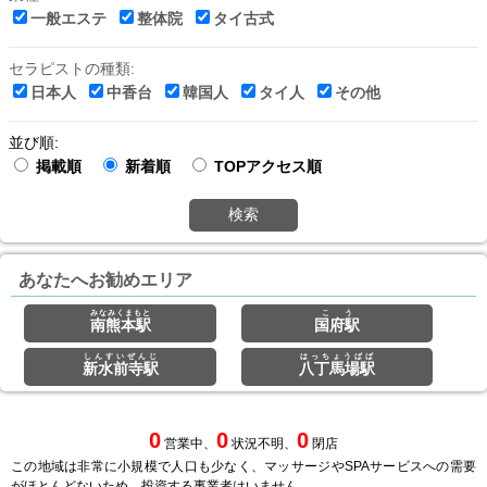
一般エステ
整体院
タイ古式
セラピストの種類:
日本人
中香台
韓国人
タイ人
その他
並び順:
掲載順
新着順
TOPアクセス順
検索
あなたへお勧めエリア
みなみくまもと
こう
南熊本駅
国府駅
しんすいぜんじ
はっちょうばば
新水前寺駅
八丁馬場駅
0
0
0
営業中、
状況不明、
閉店
この地域は非常に小規模で人口も少なく、マッサージやSPAサービスへの需要
がほとんどないため、投資する事業者はいません。