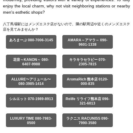
enjoy the local charm, why not visit neighboring stations or nearby 
men's esthetic shops?
八丁馬場駅にはメンズエステ店がないので、隣の駅周辺や近くのメンズエステ
店を見てみませんか？
あろまーぶ 080-7006-3145
AMARA～アマラ～ 090-
9601-1338
花音～KANON～ 080-
キラキラセラピー 070-
6407-9988
2305-7815
ALLURE〜アリュール〜
AromaRich 熊本店 0120-
080-3985-1414
000-835
シルエット 070-1989-8913
Relife リライフ熊本店 096-
321-6013
LUXURY TIME 080-7983-
ラクニス RACUNISS 090-
0500
7990-3580