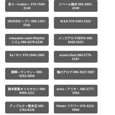
彩り～irodori～ 070-7549-
リペール熊本 080-3991-
3140
4349
HEAVEN ヘブン 090-1347-
M＆R 070-5403-3322
5382
relaxation salon Rhythm
メンズアロマSEPIA 090-
リズム 080-4278-2238
6426-5253
Sa i サイ 070-1946-1900
aroma Rest 080-2779-
5187
満満～マンマン～ 080-
俺のアロマ 090-3527-5907
5253-5858
熊本新新オイルサロン 080-
arisa～アリサ～ 080-2777-
9409-1211
1954
アップルティ熊本店 080-
Flower フラワー 070-4216-
1762-8336
5069