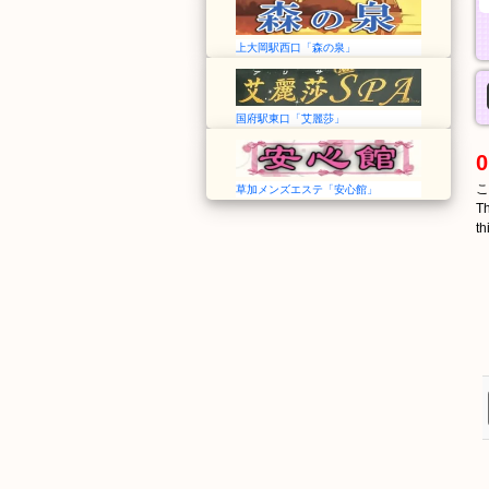
上大岡駅西口「森の泉」
国府駅東口「艾麗莎」
0
こ
草加メンズエステ「安心館」
Th
th
ぶんごもり
のや
豊後森
野矢
Bungo-Mori
Noya