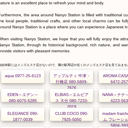
nature is an excellent place to refresh your mind and body.

Furthermore, the area around Nanyo Station is filled with traditional cul
the local people, traditional crafts, and other local charms can be full
around Nanyo Station is a place where you can experience Japanese tradit
When visiting Nanyo Station, we hope that you will fully enjoy the attr
Nanyo Station, through its historical background, rich nature, and warm 
provide visitors with pleasant memories.
南由布駅にはメンズエステ店がないので、隣の駅周辺や近くのメンズエステ店を見てみませ
aqua 0977-25-6123
アップルティ 中津・
AROMA CASA
行橋店 080-5809-
6472-25
7676
EDEN～エデン～
ELBIAS～エルビア
NANA～ナナ～ 
080-6075-5285
ス 大分 080-7233-
4223-56
2019
ELEGANCE 090-
CLUB COCO 090-
madam fraic
1877-0039
7925-5050
ム フレーシェ 
5804-39