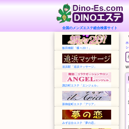
全国のメンズエステ総合検索サイト
ホ
シ
飯田橋駅「蝶々20！」
追浜駅「追浜マッサージ」
Wh
諏訪町エステ「エンジェル」
新御徒町エステ「アリア」
みずほ台エステ「夢の恋」