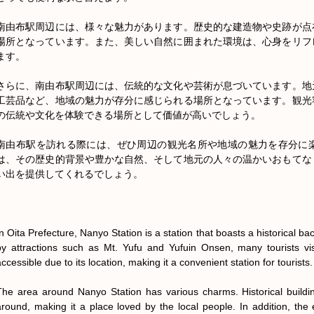
南由布駅周辺には、様々な魅力があります。歴史的な建造物や史跡が点
場所となっています。また、美しい自然に囲まれた環境は、心身をリフ
ます。

さらに、南由布駅周辺には、伝統的な文化や芸術が息づいています。地
工芸品など、地域の魅力が存分に感じられる場所となっています。観光
の伝統や文化を体験できる場所として価値が高いでしょう。

南由布駅を訪れる際には、ぜひ周辺の観光名所や地域の魅力を存分に
は、その歴史的背景や豊かな自然、そして地元の人々の温かいおもてな
い出を提供してくれるでしょう。

In Oita Prefecture, Nanyo Station is a station that boasts a historical b
by attractions such as Mt. Yufu and Yufuin Onsen, many tourists visi
ccessible due to its location, making it a convenient station for tourists.

The area around Nanyo Station has various charms. Historical building
around, making it a place loved by the local people. In addition, the