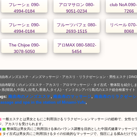
フレーシェ 090-
アロマサロン 080-
club NoA 090
4994-0184
9051-0234
7266
フレーシェ 090-
フルーツパフェ 080-
リペール 070-
4994-0184
2693-1515
8068
The Chijoe 090-
アロMAX 080-5802-
3078-5050
5454
南由布メンズエステ・メンズマッサージ・アカスリ・リラクゼーション・男性エステ | DIN
南由布駅近くのメンズエステ・アカスリ・アロママッサージ・タイ古式・整体院を紹介しま
ン系(韓国人,中国人,台湾人,香港人,タイ人)・インドネシアバリ島式のエステ総合検索サイト
ags:
南由布のメンズエステ
,
南由布のマッサージ
,
南由布のリラクゼーシ
assage and spa in the station of Minami-Yufu
,
▇
一般エステとは男女ともにご利用頂けるリラクゼーションマッサージの総称で、女性セ
ジ、アカスリを受けられます。
▇
▇
整体院は男女共にご利用頂ける体のバランス調整を目的とした中国式健康マッサージ
▇
タイ古式は男女共にご利用頂けるタイの伝統的なマッサージで、指圧による揉みだけでな