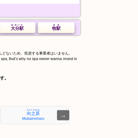
おおいた
まき
大分駅
牧駅
んどないため、投資する事業者はいません。
d spa, that’s why no spa owner wanna invest in
す。
むかいのはる
ぶんごこくぶ
向之原
豊後国分
→
Mukainoharu
Bungo-Kokubu