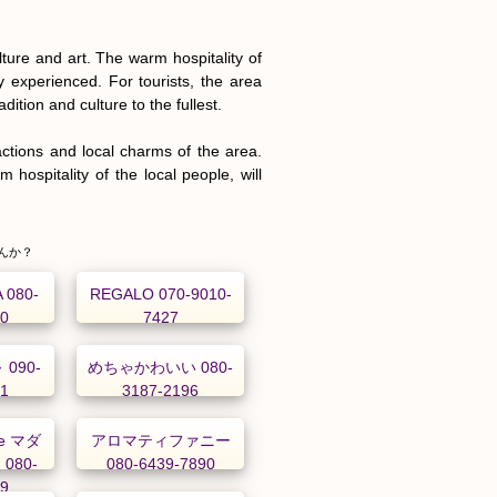
ture and art. The warm hospitality of 
y experienced. For tourists, the area 
ion and culture to the fullest.

actions and local charms of the area. 
hospitality of the local people, will 
んか？
 080-
REGALO 070-9010-
70
7427
090-
めちゃかわいい 080-
31
3187-2196
he マダ
アロマティファニー
080-
080-6439-7890
39