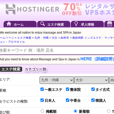
ホーム
エステ検索
求人情報
We welcome all nation to enjoy massage and SPA in Japan
ームページ
>
エステ検索
>
九州・沖縄
>
大分
>
由布市
>
南由布駅 メンズエステ・マッサ
ョン・アロマオイル
HERE（詳細説明
at you need to know about Massage and Spa in Japan is
エステ検索
カテゴリー別
エリア:
一般エステ
整体院
タイ古式
業種:
日本人
中香台
韓国人
セラピストの種類:
掲載順
新着順
並び順: