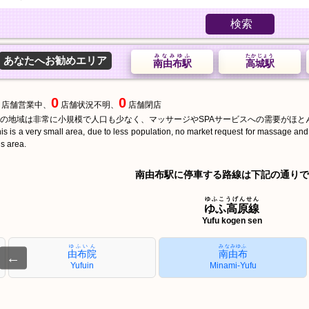
検索
みなみゆふ
たかじょう
あなたへお勧めエリア
南由布駅
高城駅
0
0
店舗営業中、
店舗状況不明、
店舗閉店
の地域は非常に小規模で人口も少なく、マッサージやSPAサービスへの需要がほと
is is a very small area, due to less population, no market request for massage an
is area.
南由布駅に停車する路線は下記の通りで
ゆふこうげんせん
ゆふ高原線
Yufu kogen sen
ゆふいん
みなみゆふ
由布院
南由布
←
Yufuin
Minami-Yufu