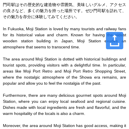
門司駅はその歴史的な建造物や雰囲気、美味しいグルメ、アクセス
の良さなど、多くの魅力を持った場所です。ぜひ門司駅を訪れて、
その魅力を存分に体験してみてください。

In Fukuoka, Moji Station is loved by many tourists and railway fans 
for its historical value and charm. Known for having the oldest 
wooden station building in Japan, Moji Station exudes an 
atmosphere that seems to transcend time.

The area around Moji Station is dotted with historical buildings and 
tourist spots, providing visitors with a delightful time. In particular, 
areas like Moji Port Retro and Moji Port Retro Shopping Street, 
where the nostalgic atmosphere of the Showa era remains, are 
popular and allow you to feel the nostalgia of the past.

Furthermore, there are many delicious gourmet spots around Moji 
Station, where you can enjoy local seafood and regional cuisine. 
Dishes made with local ingredients are fresh and flavorful, and the 
warm hospitality of the locals is also a charm.

Moreover, the area around Moji Station has good access, making it 