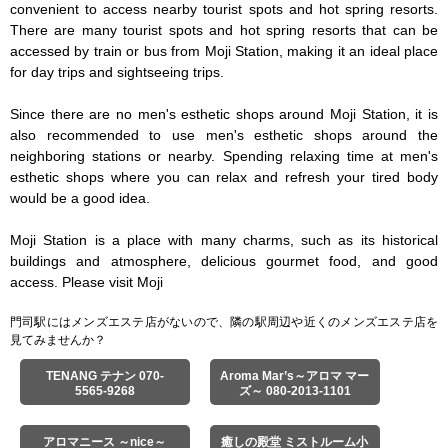
convenient to access nearby tourist spots and hot spring resorts. 
There are many tourist spots and hot spring resorts that can be 
accessed by train or bus from Moji Station, making it an ideal place 
for day trips and sightseeing trips.

Since there are no men's esthetic shops around Moji Station, it is 
also recommended to use men's esthetic shops around the 
neighboring stations or nearby. Spending relaxing time at men's 
esthetic shops where you can relax and refresh your tired body 
would be a good idea.

Moji Station is a place with many charms, such as its historical 
buildings and atmosphere, delicious gourmet food, and good 
access. Please visit Moji
門司駅にはメンズエステ店がないので、隣の駅周辺や近くのメンズエステ店を
見てみませんか？
TENANG テナン 070-
Aroma Mar’s～アロマ マー
5565-9268
ズ～ 080-2013-1101
アロマニース ～nice～
癒しの殿堂 ミストルーム小