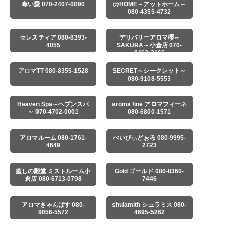
奪い愛 070-2407-0090
@HOME～アットホーム～
080-4355-4732
セレスティア 080-8393-
デリバリーアロマ櫻～
4055
SAKURA～小倉店 070-
8462-3166
アロマTT 080-8355-1528
SECRET～シークレット～
080-9108-5553
Heaven Spa～ヘブンスパ
aroma fine アロマフィーネ
～ 070-4702-0001
080-6800-1571
アロマルーム 080-1761-
べいびぃどぉる 080-9995-
4649
2723
癒しの殿堂 ミストルーム小
Gold ゴールド 080-8360-
倉店 080-6713-0798
7446
アロマきゃんぱす 080-
shulamith シュラミス 080-
9056-5572
4695-5262