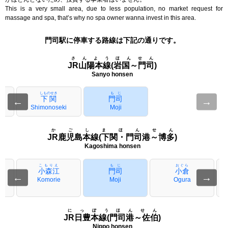
This is a very small area, due to less population, no market request for
massage and spa, that’s why no spa owner wanna invest in this area.
門司駅に停車する路線は下記の通りです。
さんようほんせん
JR山陽本線(岩国～門司)
Sanyo honsen
しものせき
もじ
下関
門司
←
→
Shimonoseki
Moji
かごしまほんせん
JR鹿児島本線(下関・門司港～博多)
Kagoshima honsen
こもりえ
もじ
おぐら
小森江
門司
小倉
←
→
Komorie
Moji
Ogura
にっぽうほんせん
JR日豊本線(門司港～佐伯)
Nippo honsen