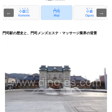
こもりえ
もじ
おぐら
小森江
門司
小倉
←
→
Komorie
Moji
Ogura
門司駅の歴史と、門司メンズエステ・マッサージ業界の背景