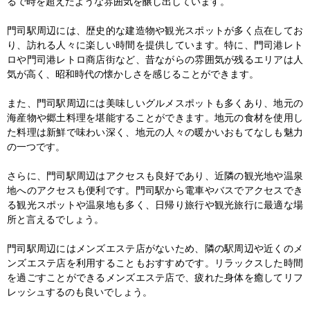
るで時を超えたような雰囲気を醸し出しています。

門司駅周辺には、歴史的な建造物や観光スポットが多く点在してお
り、訪れる人々に楽しい時間を提供しています。特に、門司港レト
ロや門司港レトロ商店街など、昔ながらの雰囲気が残るエリアは人
気が高く、昭和時代の懐かしさを感じることができます。

また、門司駅周辺には美味しいグルメスポットも多くあり、地元の
海産物や郷土料理を堪能することができます。地元の食材を使用し
た料理は新鮮で味わい深く、地元の人々の暖かいおもてなしも魅力
の一つです。

さらに、門司駅周辺はアクセスも良好であり、近隣の観光地や温泉
地へのアクセスも便利です。門司駅から電車やバスでアクセスでき
る観光スポットや温泉地も多く、日帰り旅行や観光旅行に最適な場
所と言えるでしょう。

門司駅周辺にはメンズエステ店がないため、隣の駅周辺や近くのメ
ンズエステ店を利用することもおすすめです。リラックスした時間
を過ごすことができるメンズエステ店で、疲れた身体を癒してリフ
レッシュするのも良いでしょう。
