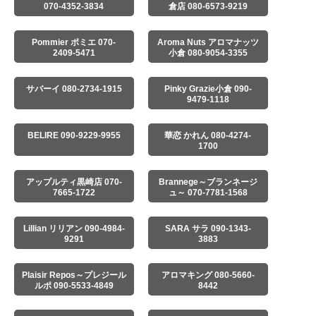
070-4352-3834
倉店 080-6573-9219
Pommier ポミエ 070-
Aroma Nuts アロマナッツ
2409-5471
小倉 080-9054-3355
サバーイ 080-2734-1915
Pinky Grazie小倉 090-
9479-1118
BELIRE 090-9229-9955
華恋 かれん 080-4274-
1700
アップルティ黒崎店 070-
Brannege～ブランネージ
7665-1722
ュ～ 070-7781-1568
Lillian リリアン 090-4984-
SARA サラ 090-1343-
9291
3883
Plaisir Repos～プレジール
アロマキング 080-5660-
ルポ 090-5533-4849
8442