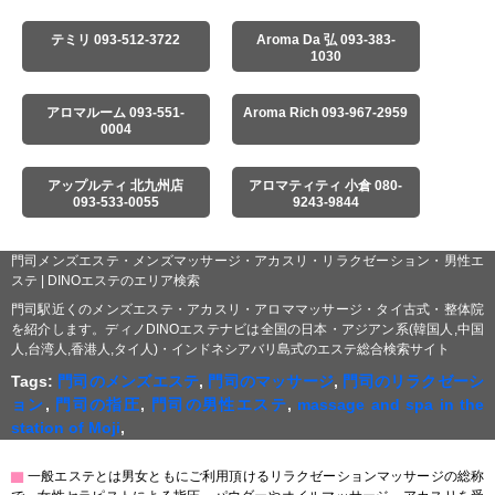
テミリ 093-512-3722
Aroma Da 弘 093-383-
1030
アロマルーム 093-551-
Aroma Rich 093-967-2959
0004
アップルティ 北九州店
アロマティティ 小倉 080-
093-533-0055
9243-9844
門司メンズエステ・メンズマッサージ・アカスリ・リラクゼーション・男性エ
ステ | DINOエステのエリア検索
門司駅近くのメンズエステ・アカスリ・アロママッサージ・タイ古式・整体院
を紹介します。ディノDINOエステナビは全国の日本・アジアン系(韓国人,中国
人,台湾人,香港人,タイ人)・インドネシアバリ島式のエステ総合検索サイト
Tags:
門司のメンズエステ
,
門司のマッサージ
,
門司のリラクゼーシ
ョン
,
門司の指圧
,
門司の男性エステ
,
massage and spa in the
station of Moji
,
▇
一般エステとは男女ともにご利用頂けるリラクゼーションマッサージの総称