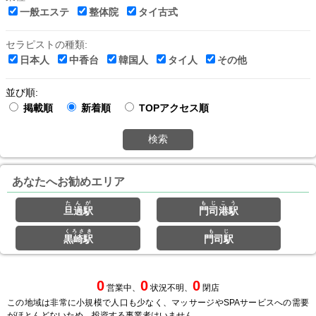
一般エステ
整体院
タイ古式
セラピストの種類:
日本人
中香台
韓国人
タイ人
その他
並び順:
掲載順
新着順
TOPアクセス順
検索
あなたへお勧めエリア
たんが
もじこう
旦過駅
門司港駅
くろさき
もじ
黒崎駅
門司駅
0
0
0
営業中、
状況不明、
閉店
この地域は非常に小規模で人口も少なく、マッサージやSPAサービスへの需要
がほとんどないため、投資する事業者はいません。