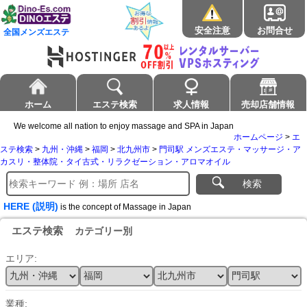
安全注意
お問合せ
全国メンズエステ
ホーム
エステ検索
求人情報
売却店舗情報
We welcome all nation to enjoy massage and SPA in Japan
ホームページ
>
エ
ステ検索
>
九州・沖縄
>
福岡
>
北九州市
>
門司駅 メンズエステ・マッサージ・ア
カスリ・整体院・タイ古式・リラクゼーション・アロマオイル
検索
HERE (説明)
is the concept of Massage in Japan
エステ検索
カテゴリー別
エリア:
業種: